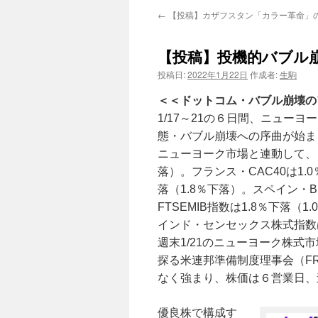
←
【投稿】カザフスタン「カラー革命」
【投稿】投機的バブル崩
投稿日:
2022年1月22日
作成者:
生駒
＜＜ドットコム・バブル崩壊の
1/17～21の６日間、ニュー
態・バブル崩壊への序曲が始ま
ニューヨーク市場と連動して、日
落）。フランス・CAC40は1.
落（1.8％下落）。スペイン・B
FTSEMIB指数は1.8％下落（1
インド・センセックス株式指数は
週末1/21のニューヨーク株
探る米連邦準備制度理事会（F
なく強まり、株価は６営業日、
優良株で構成す