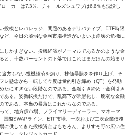
ブローカーは7.3％、チャールズシュワブは6.6％も沈没し
い投機とレバレッジ、問題のあるデリバティブ、ETF時限
など、今日の脆弱な金融市場構造がいよいよ崩壊の危機に
にしかすぎない。投機経済がノーマルであるかのような金
ると、十数パーセントの下落ではこれはまだほんの始まり
って途方もない投機経済を煽り、株価暴騰をを作り上げ、そ
フレ懸念から一転して今度は量的引き締め（QT）を発動
めたにすぎない段階なのである。金融引き締め・金利引き
である。姿勢転換だけで、乱高下が常態化し、脆弱な金融
のである。本当の暴落はこれからなのである。
よって、地方債市場、プライマリーディーラー、マネーマ
、国際SWAPライン、ETF市場、一次および二次企業債務
場に供してきた投機資金はもちろん、よりすそ野の広い住
ローン、クレジットカード