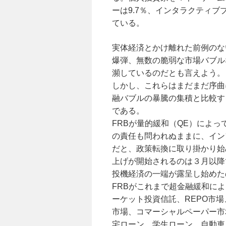
ーは9.7％、インタラクティブ
ている。
実体経済とかけ離れた前例のな
爆弾、無数の脆弱な市場バブル
瀕しているのだとも言えよう。
しかし、これらはまだまだ序曲
融バブルの暴騰の集積と比較す
である。
FRBが量的緩和（QE）によ
の責任も問われぬままに、イン
だと、政策転換に取り掛かり始
上げが開始されるのは３月以降
投機経済の一端が露呈し始めた
FRBがこれまで超金融緩和に
ーケット投資信託、REPO市場
市場、コマーシャルペーパー市
宅ローン、学生ローン、自動車