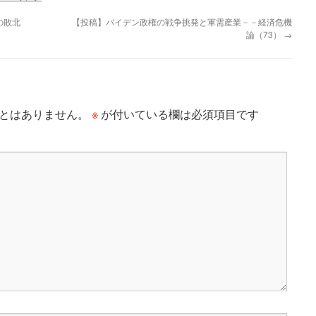
の敗北
【投稿】バイデン政権の戦争挑発と軍需産業－－経済危機
論（73）
→
※
とはありません。
が付いている欄は必須項目です