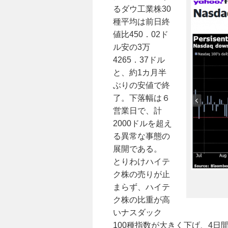
るダウ工業株30
種平均は前日終
値比450．02ド
ル安の3万
4265．37ドル
と、約1カ月半
ぶりの安値で終
了。下落幅は６
営業日で、計
2000ドルを超え
る異常な事態の
展開である。
とりわけハイテ
ク株の売りが止
まらず、ハイテ
ク株の比重が高
いナスダック
100種指数が大きく下げ、4日間