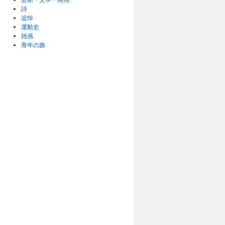
詩
追悼
運動史
雑感
青年の旗