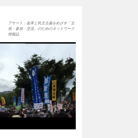
アサート：改革と民主主義をめざす「主
張・参加・交流」のためのネットワーク
情報誌