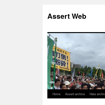
コ
ン
Assert Web
テ
ン
ツ
へ
ス
キ
ッ
プ
Home
Assert-archive
Hata archi