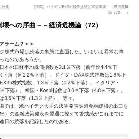
の敗北
【投稿】バイデン政権の戦争挑発と軍需産業－－経済危機
論（73）
→
壊への序曲－－経済危機論（72）
アラーム？＞＞
ヨーク株式市場は続落の事態に直面した。いよいよ異常な事
ったのであろうか。
本の日経平均株価指数も2.1％下落（前年比4.4％下
0％下落（同1.2％下落）。ドイツ・DAX株式指数は1.8％下
EX35株式指数、1.3％下落（0.2％下落）。イタリア・
.0％下落）。韓国・Kospi指数は3.0％下落（4.8％下落）。
3.6％下落（1.3％上昇）、等々。
式市場では、米ハイテク大手の決算発表や超金融緩和の出口を
RB）の金融政策発表を翌週に控えて警戒感がこれまでに
連日の続落を記録したのである。