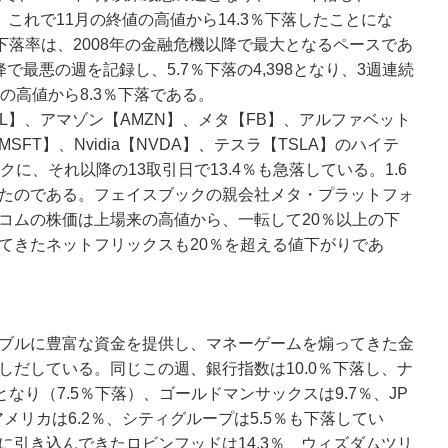
録。これで11月の終値の高値から14.3％下落したことにな
下落率は、2008年の金融危機以降で最大となるペースであ
以降で最悪の週を記録し、5.7％下落の4,398となり、3週連続
の高値から8.3％下落である。
L】、アマゾン【AMZN】、メタ【FB】、アルファベット
SFT】、Nvidia【NVDA】、テスラ【TSLA】のハイテ
に、それ以降の13取引日で13.4％も急落している。1.6
たのである。フェイスブックの親会社メタ・プラットフォ
コムの株価は上場来の高値から、一転して20％以上の下
てきたネットフリックスも20％を超える値下がりであ
ブルに豊富な資金を提供し、マネーゲームを煽ってきた金
しだしている。同じこの週、銀行指数は10.0％下落し、ナ
なり（7.5％下落）、ゴールドマンサックスは9.7％、JP
アメリカは6.2％、シティグループは5.5％も下落してい
に引き込んできたロビンフッドは14.3％、ウィズダムツリ