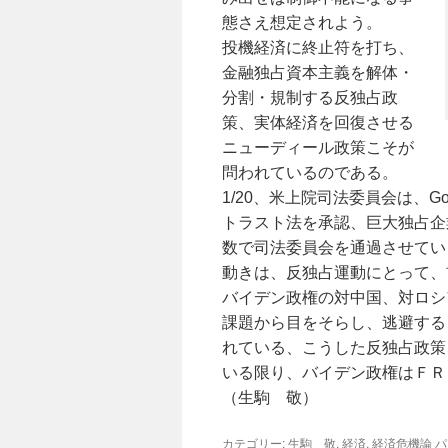
態さえ想定されよう。
投機経済に終止符を打ち、
金融独占資本主義を解体・
分割・規制する反独占政
策、実体経済を回復させる
ニューディール政策こそが
問われているのである。
1/20、米上院司法委員会は、Go
トラスト法を承認、巨大独占企
数で司法委員会を通過させてい
動きは、反独占運動にとって、
バイデン政権の対中国、対ロシ
課題から目をそらし、逃避する
れている、こうした反独占政策
いる限り、バイデン政権はＦＲ
（生駒 敬）
カテゴリー:
生駒 敬
,
経済
,
経済危機論
パ