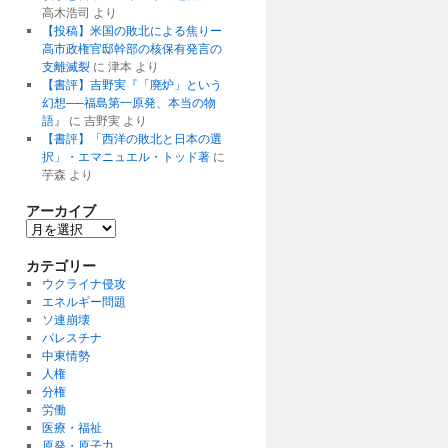
高木浩司
より
【投稿】米国の敗北による焦りー
高市政権官邸幹部の核保有発言の
支離滅裂
に
津本
より
【書評】吉野実『「廃炉」という
幻想──福島第一原発、本当の物
語』
に
吉野実
より
【書評】「西洋の敗北と日本の選
択」・エマニュエル・トッド著
に
芋森
より
アーカイブ
ア
ー
カ
カテゴリー
イ
ウクライナ侵攻
ブ
エネルギー問題
ソ連崩壊
パレスチナ
中東情勢
人権
分権
労働
医療・福祉
原発・原子力