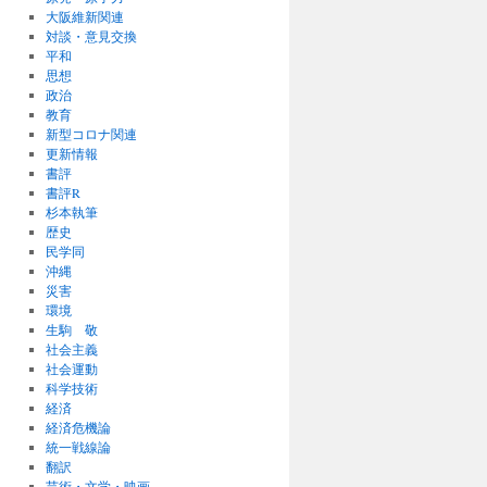
大阪維新関連
対談・意見交換
平和
思想
政治
教育
新型コロナ関連
更新情報
書評
書評R
杉本執筆
歴史
民学同
沖縄
災害
環境
生駒 敬
社会主義
社会運動
科学技術
経済
経済危機論
統一戦線論
翻訳
芸術・文学・映画