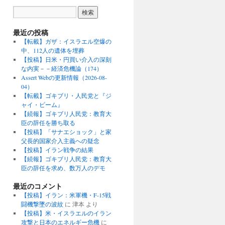
最近の投稿
【転載】ガザ：イスラエル空爆の
中、112人の遺体を埋葬
【投稿】日米・円買い介入の深刻
な内実－－経済危機論（174）
Assert Webの更新情報（2026-08-
04）
【転載】ゴキブリ・人民党と『ジ
ャイ・ビーム』
【続報】ゴキブリ人民党：教育大
臣の辞任を勝ち取る
【投稿】「サナエショック」と家
父長的国家介入主義への疑念
【投稿】イラン戦争の結果
【続報】ゴキブリ人民党：教育大
臣の辞任を求め、数万人のデモ
最近のコメント
【投稿】イラン：米軍機・F-15戦
闘機撃墜の波紋
に
津本
より
【投稿】米・イスラエルのイラン
攻撃と日本のエネルギー危機
に