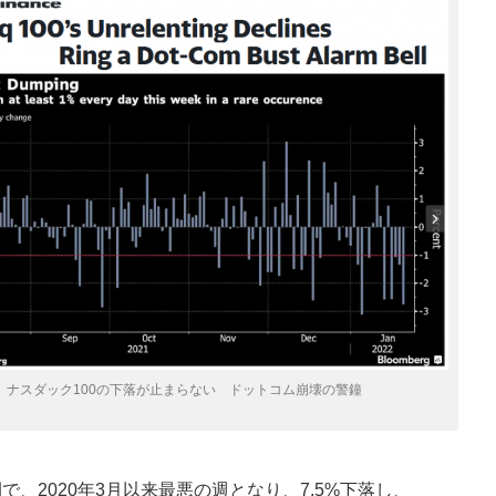
ナスダック100の下落が止まらない ドットコム崩壊の警鐘
で、2020年3月以来最悪の週となり、7.5%下落し、