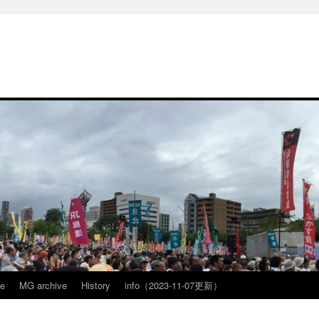
ve
MG archive
History
info（2023-11-07更新）