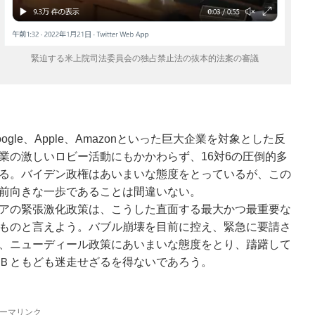
緊迫する米上院司法委員会の独占禁止法の抜本的法案の審議
ogle、Apple、Amazonといった巨大企業を対象とした反
業の激しいロビー活動にもかかわらず、16対6の圧倒的多
る。バイデン政権はあいまいな態度をとっているが、この
前向きな一歩であることは間違いない。
アの緊張激化政策は、こうした直面する最大かつ最重要な
ものと言えよう。バブル崩壊を目前に控え、緊急に要請さ
、ニューディール政策にあいまいな態度をとり、躊躇して
Ｂともども迷走せざるを得ないであろう。
ーマリンク