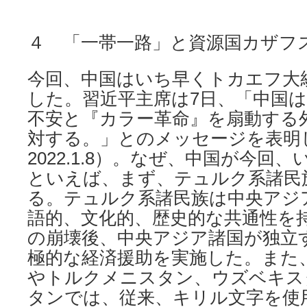
４ 「一帯一路」と資源国カザフ
今回、中国はいち早くトカエフ大
した。習近平主席は7日、「中国
不安と『カラー革命』を扇動する
対する。」とのメッセージを表明した（
2022.1.8）。なぜ、中国が今回
といえば、まず、テュルク系諸民
る。テュルク系諸民族は中央アジ
語的、文化的、歴史的な共通性を
の崩壊後、中央アジア諸国が独立
極的な経済援助を実施した。また
やトルクメニスタン、ウズベキス
タンでは、従来、キリル文字を使