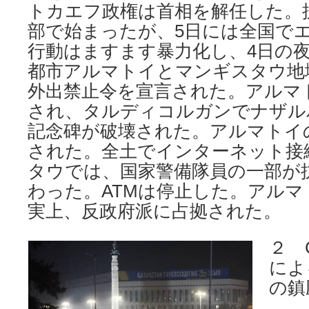
トカエフ政権は首相を解任した。
部で始まったが、5日には全国で
行動はますます暴力化し、4日の
都市アルマトイとマンギスタウ地
外出禁止令を宣言された。アルマ
され、タルディコルガンでナザル
記念碑が破壊された。アルマトイ
された。全土でインターネット接
タウでは、国家警備隊員の一部が
わった。ATMは停止した。アル
実上、反政府派に占拠された。
２ 
によ
の鎮