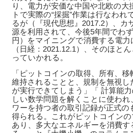
り、電力が安価な中国や北欧の大
トで実際の“採掘”作業は行なわれ
るが（『現代思想』2017.2）、
源を利用されて、今後5年間でわず
円）をマイニングで消費する電力
（日経：2021.12.1）、そのほ
っていかれる。
「ピットコインの取得、所有、移
維持されることと、規制を無視し
が実行できてしまう」「 計算能
しい数学問題を解くことに使われ
ワーを持つ者の取引記録が正式の
得られる。これがピットコインのマ
あり、多大なエネルギーを消費す