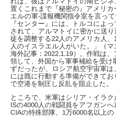
れば、彼はアルマトイの南ビジネ
置くこれまで『秘密の』アメリカ
エルの軍-諜報機関指令室を言っ
『センター』には、トルコによっ
されて、アルマトイに密かに送り
徒を調整する22人のアメリカ人、
人のイスラエル人がいた。」（マ
海外記事：2022.1.19）。作戦
領して、外国から軍事補給を受け
ずだったが、ロシア航空宇宙軍は
には既に行動する準備ができてお
で空港を制圧し反乱を阻止した。
ところで、米軍はシリア・イラク
ISの4000人の戦闘員をアフガン
CIAの特殊部隊、1万6000名以