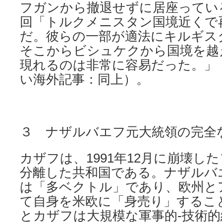
フガンから撤退せずに居座ってい
回「トルクメニスタン国境近くで再
だ。彼らの一部が適法にキルギス
そこからビシュケクから国境を越
現れるのは非常に容易だった。」
い海外記事：同上）。
３ ナザルバエフ元大統領の完全
カザフは、1991年12月に崩壊し
分離した共和国である。ナザルバ
は「多ベクトル」であり、欧州とア
て自身を米欧に「身売り」するこ
とカザフは大規模な軍事的-技術