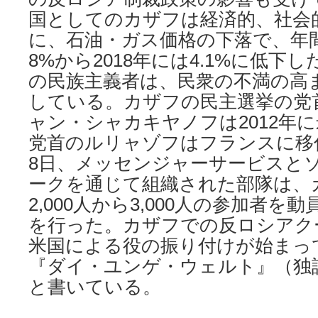
国としてのカザフは経済的、社会
に、石油・ガス価格の下落で、年間
8%から2018年には4.1%に低下
の民族主義者は、民衆の不満の高
している。カザフの民主選挙の党
ャン・シャカキヤノフは2012年
党首のルリャゾフはフランスに移住
8日、メッセンジャーサービスと
ークを通じて組織された部隊は、
2,000人から3,000人の参加者
を行った。カザフでの反ロシアク
米国による役の振り付けが始まっ
『ダイ・ユンゲ・ウェルト』（独語訳）
と書いている。