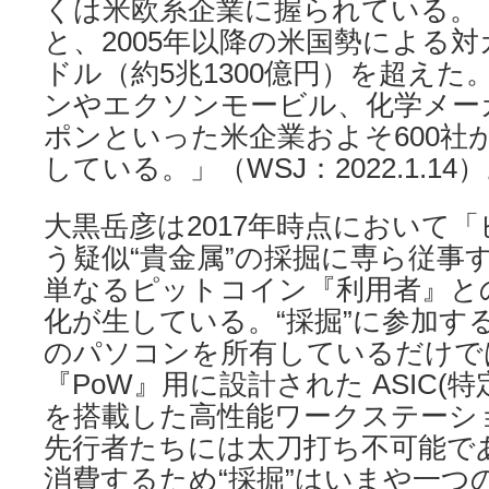
くは米欧系企業に握られている。
と、2005年以降の米国勢による対
ドル（約5兆1300億円）を超え
ンやエクソンモービル、化学メー
ポンといった米企業およそ600社
している。」（WSJ：2022.1.14
大黒岳彦は2017年時点において
う疑似“貴金属”の採掘に専ら従事
単なるピットコイン『利用者』と
化が生している。“採掘”に参加す
のパソコンを所有しているだけで
『PoW』用に設計された ASIC(
を搭載した高性能ワークステーシ
先行者たちには太刀打ち不可能で
消費するため“採掘”はいまや一つ