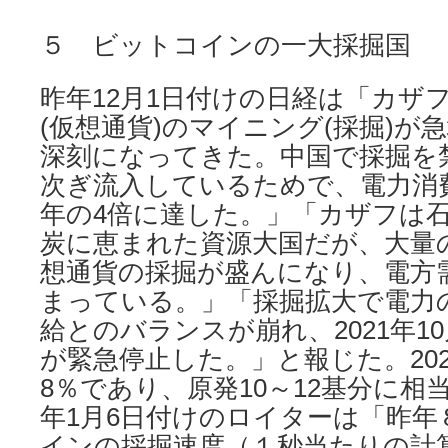
５ ビットコインの一大採掘国
昨年12月1日付けの日経は「カザ
(仮想通貨)のマイニング(採掘)が
深刻になってきた。中国で採掘を
次ぎ流入しているためで、電力消
年の4倍に達した。」「カザフは
炭に恵まれた資源大国だが、大量
想通貨の採掘が盛んになり、電方
まっている。」「採掘拡大で電力
給とのバランスが崩れ、2021年1
が緊急停止した。」と報じた。20
8％であり、原発10～12基分に相当
年1月6日付けのロイターは「昨年
インの採掘速度（１秒当たりの計