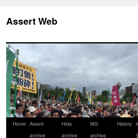
コ
ン
Assert Web
テ
ン
ツ
へ
ス
キ
ッ
プ
Home
Assert-
Hata
MG
History
archive
archive
archive