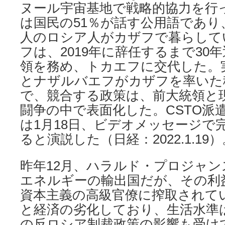
ヌール宇宙基地で戦略的協力を行
は国民の51％が話す公用語であり
人のロシア人がカザフで暮らして
フは、2019年に辞任するまで30
領を務め、トカエフに交代した。
とナザルバエフがカザフを率いた
で、競合する政策は、前大統領と
闘争の中で表面化した。CSTO派
は1月18日、ビデオメッセージで
ると演説した（日経：2022.1.19）
昨年12月、ハラルド・プロジャ
エネルギーの輸出国だが、その利
資本主義の高級官僚に搾取されて
と経済の劣化しており、生活水準
の反ロシア制裁政策の影響も受け