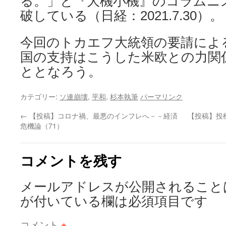
る。」と『大機小機』のコラムニ
破している（日経：2021.7.30）。
今回のトカエフ大統領の要請による
国の支持はこうした米欧との力関
ととなろう。
カテゴリー:
ソ連崩壊
,
平和
,
杉本執筆
パーマリンク
←
【投稿】コロナ禍、最悪のインフレへ－－経済
【投稿】投
危機論（71）
コメントを残す
メールアドレスが公開されること
が付いている欄は必須項目です
コメント
※