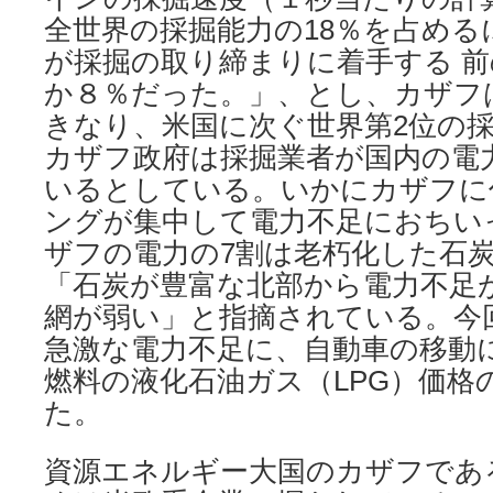
全世界の採掘能力の18％を占める
が採掘の取り締まりに着手する 
か８％だった。」、とし、カザフ
きなり、米国に次ぐ世界第2位の
カザフ政府は採掘業者が国内の電
いるとしている。いかにカザフに
ングが集中して電力不足におちい
ザフの電力の7割は老朽化した石
「石炭が豊富な北部から電力不足
網が弱い」と指摘されている。今
急激な電力不足に、自動車の移動
燃料の液化石油ガス（LPG）価格
た。
資源エネルギー大国のカザフであ