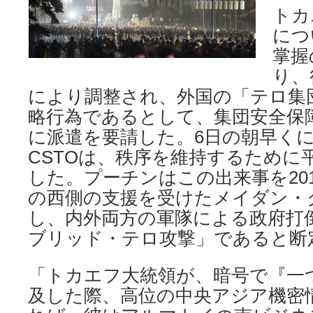
トカ
につ
掌握
り、
により調整され、外国の「テロ集
略行為であるとして、集団安全保障条
に派遣を要請した。6日の朝早く
CSTOは、秩序を維持するために
した。プーチンはこの出来事を20
の西側の支援を受けたメイダン・
し、内外両方の軍隊による政府打
ブリッド・テロ攻撃」であると断
「トカエフ大統領が、暗号で『一
及した際、高位の中央アジア機密