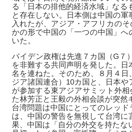
る「日本の排他的経済水域」なる
と存在しない。日本側は中国の軍
入れたが、アジア・アフリカのそ
かの形で中国の「一つの中国」へ
いた。
バイデン政権は先進７カ国（G７
を非難する共同声明を発した。日
名を連ねた。そのため、８月４日、
ジア諸国連合）10カ国と、日本や
が参加する東アジアサミット外相
た林芳正と王毅の外相会談が突然
台湾問題は中国にとってのレッド
は、中国の警告を無視して台湾に
果、中国は「自分の外交を持たな