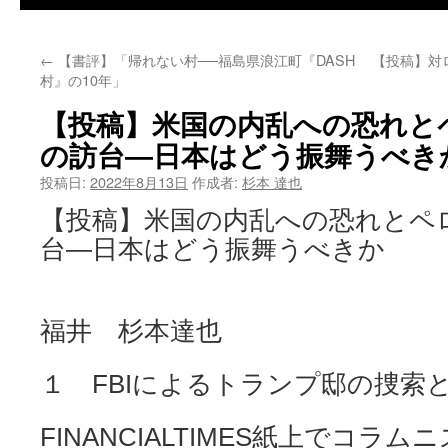
←
【書評】「帰れない村──福島県浪江町『DASH
【投稿】対
村』の10年」
【投稿】米国の内乱への恐れと
の訪台―日本はどう振舞うべき
投稿日:
2022年8月13日
作成者:
杉本 達也
【投稿】米国の内乱への恐れとペ
台―日本はどう振舞うべきか
福井 杉本達也
１ FBIによるトランプ邸の捜索
FINANCIALTIMES紙上でコラ