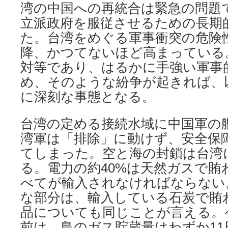
湾の中国への再統合は緊急の問題
立派政府を服従させるための長期
た。台湾をめぐる軍事衝突の危険性
降、かつてないほど高まっている
対等であり、はるかに手強い軍事
め、そのような紛争が起きれば、
に深刻な事態となる。
台湾の定める接続水域に中国軍の
湾軍は「排除」に動けず、安全保
てしまった。空と海の封鎖は台湾
る。電力の約40%は天然ガスで賄
べてが輸入されなければならない
な部分は、輸入している石炭で賄
品についても同じことが言える。
前は、島のガス貯蔵量はわずか1