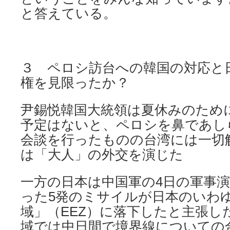
と答えている。
３ ペロシ訪台への韓国の対応と
権を見限ったか？
尹錫悦韓国大統領は夏休みのため
予定はないと、ペロシを鼻であし
会談を行ったものの台湾には一切
は「大人」の外交を演じた
一方の日本は中国軍の4日の軍事
った5発のミサイルが日本のいわ
域」（EEZ）に落下したと主張し
域では中日間で境界線についての