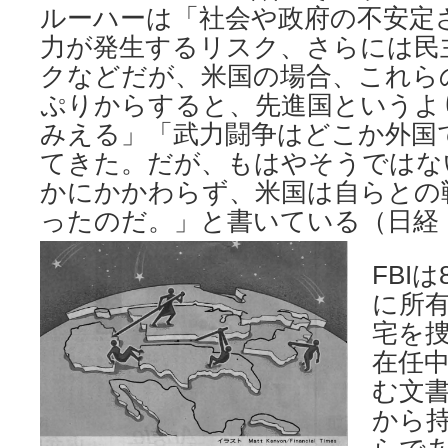
ルーハーは「社会や政府の不安定
力が発生するリスク、さらには民
クなどだが、米国の場合、これら
ぷりからすると、先進国というよ
みえる」「武力闘争はどこか外国
てきた。だが、もはやそうではな
かにかかわらず、米国は自らとの
ったのだ。」と書いている（日経：20
FBI
に所
宅を
在任
む文
から