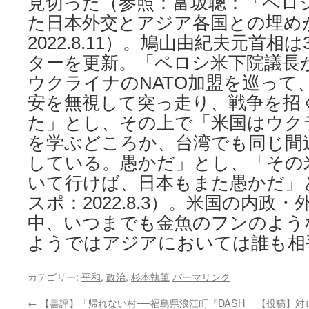
見切った（参照：富坂聰：『ペロ
た日本外交とアジア各国との埋め
2022.8.11）。鳩山由紀夫元首
ターを更新。「ペロシ米下院議長
ウクライナのNATO加盟を巡って
安を無視して突っ走り、戦争を招
た」とし、その上で「米国はウク
を学ぶどころか、台湾でも同じ間
している。愚かだ」とし、「その
いて行けば、日本もまた愚かだ」
スポ：2022.8.3）。米国の内政
中、いつまでも金魚のフンのよう
ようではアジアにおいては誰も相
カテゴリー:
平和
,
政治
,
杉本執筆
パーマリンク
←
【書評】「帰れない村──福島県浪江町『DASH
【投稿】対