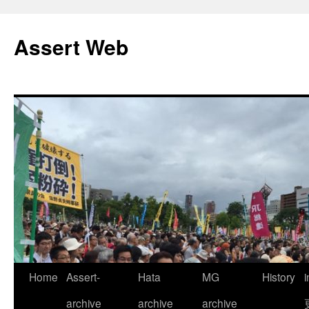
コ
ン
Assert Web
テ
ン
ツ
へ
ス
キ
ッ
プ
Home
Assert-
Hata
MG
History
archive
archive
archive