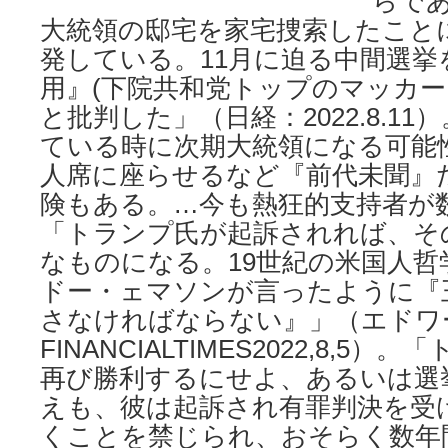
らで
大統領の邸宅を家宅捜索したこと
発している。11月に迫る中間選挙
用』(下院共和党トップのマッカー
と批判した」（日経：2022.8.1
ている時に次期大統領になる可能
人席に座らせるなど『前代未聞』
険もある。…今も熱狂的支持者が
「トランプ氏が起訴されれば、そ
なものになる。19世紀の米国人
ドー・ェマソンが言ったように『
さなければならない』」（エド
FINANCIALTIMES2022,8,5）
再び勝利するにせよ、あるいは選
えも、彼は起訴され有罪判決を受
くことを禁じられ、おそらく数年