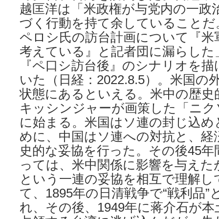
越匡洋は「米政権が与党内の一政
づく行動を持て余していることだ
ペロシ氏の訪台計画について『米
考えている』と記者団に漏らした
『ペ口シ訪台後』のシナリオを描
いた（日経：2022.8.5）。米国
状態にあるといえる。米中の歴史的
キッシンジャーが画策した「ニク
に始まる。米国はソ連の封じ込め
めに、中国はソ連への対抗と、経
史的な妥協を行った。その後45年
っては、米中関係に影響を与えた
という一連の妥協を相互で理解し
て、1895年の日清戦争で“戦利品
れ、その後、1949年に蒋介石が