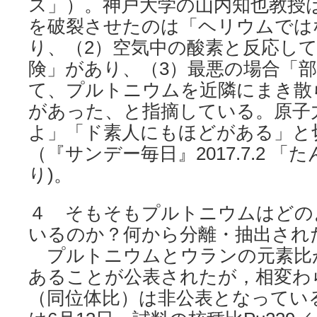
ス」）。神戸大学の山内知也教授
を破裂させたのは「ヘリウムでは
り、（2）空気中の酸素と反応し
険」があり、（3）最悪の場合「
て、プルトニウムを近隣にまき散
があった、と指摘している。原子
よ」「ド素人にもほどがある」と
（『サンデー毎日』2017.7.2 
り)。
４ そもそもプルトニウムはどの
いるのか？何から分離・抽出され
プルトニウムとウランの元素比が26
あることが公表されたが，相変わ
（同位体比）は非公表となってい