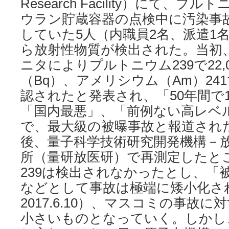
Research Facility）にて、プ
ウラン貯蔵容器の点検中に汚染事
していた5人（内職員2名、派遣1
ら放射性物質が検出された。当初
ニタによりプルトニウム239で22,
（Bq）、アメリシウム（Am）241
認されたと発表され、「50年間で
「国内最悪」、「前例ない高レベ
で、最大級の被曝事故と報道され
後、量子科学技術研究開発機構－
所（量研放医研）で再測定したと
239は検出されなかったとし、「
などとして事故は極端に矮小化さ
2017.6.10）、マスコミの事故
小さいものとなっていく。しかし