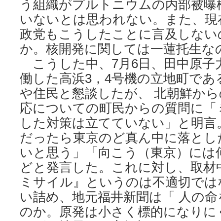
う組織がプルトニウムの内部被曝
いないとは思われない。また、現
政党もこうしたことに言及しない
か。核開発に関しては一蓮托生な
こうした中、7月6日、田中原子
働した高浜3，4号機の立地町であ
や住民と懇談したが、 北朝鮮か
応についての町民からの質問に「
した対策は立てていない」と明言
だったら東京のど真ん中に落とし
いと思う」「向こう（東京）には
どと発言した。これに対し、取材
ミサイル』というのは不適切では
い詰め、地元福井新聞は「 人の
のか。原発は小さく標的になりに