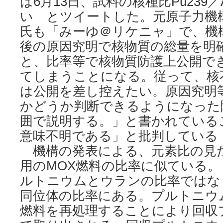
は6月13日、試料の核種比Pu239／
い とツイートした。元原子力機
氏も「みーゆ＠リケニャ」で、機
後の原因究明で核物質の総量を明
と、比率等で核物質防護上公開で
てしまうことになる。従って、核
は公開を差し控えたい。原因究明
かどうか判断できるようになった
囲で説明する。」と書かれている
意味不明である」と批判している（6
機構の発表による、元素比の見
用のMOX燃料の比率に似ている
ルトニウムとウランの比率ではな
同位体の比率にある。プルトニウ
燃料を再処理することにより回収