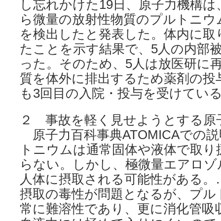
し忘れかけた19日、原子力機構は
ら微量の放射性物質のプルトニウ
を検出したと発表した。体内に取
たことを示す結果で、5人の内部
った。そのため、5人は放医研に
質を体外に排出するため薬剤の投
も3回目の入院・投与を受けてい
２ 事故を軽く見せようとする原
原子力百科事典ATOMICAでの
トニウムは通常固体や液体で取り
らない。しかし、極微量エアロゾ
人体に摂取される可能性がある。
摂取の毒性が問題となるが、プル
常に難溶性であり、更に消化管吸