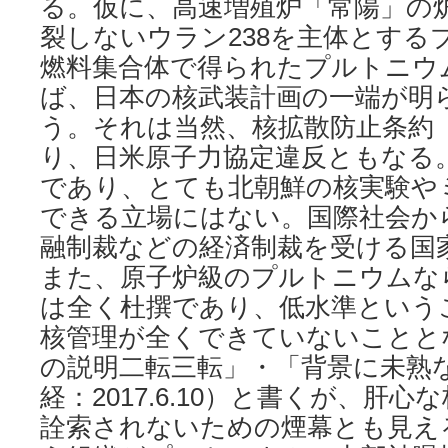
る。仮に、高速増殖炉「常陽」の
裂しないウラン238を主体とする
燃料集合体で得られたプルトニウ
ば、日本の核武装計画の一端が明
う。それは当然、核拡散防止条約（
り、日米原子力協定違反ともなる
であり、とても北朝鮮の核実験や
できる立場にはない。国際社会か
融制裁などの経済制裁を受ける国
また、原子炉級のプルトニウムな
は全く杜撰であり、低水準という
核管理が全くできていないことと
の説明二転三転」・「背景に未熟
経：2017.6.10）と書くが、肝
詮索されないための煙幕とも見え