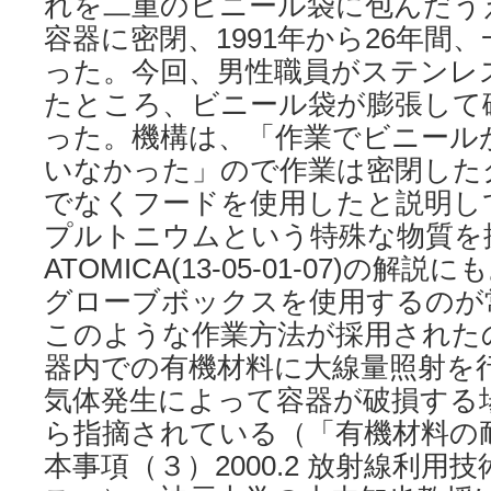
れを二重のビニール袋に包んだう
容器に密閉、1991年から26年間
った。今回、男性職員がステンレ
たところ、ビニール袋が膨張して
った。機構は、「作業でビニール
いなかった」ので作業は密閉した
でなくフードを使用したと説明し
プルトニウムという特殊な物質を
ATOMICA(13-05-01-07)の
グローブボックスを使用するのが
このような作業方法が採用された
器内での有機材料に大線量照射を
気体発生によって容器が破損する
ら指摘されている（「有機材料の
本事項（３）2000.2 放射線利用