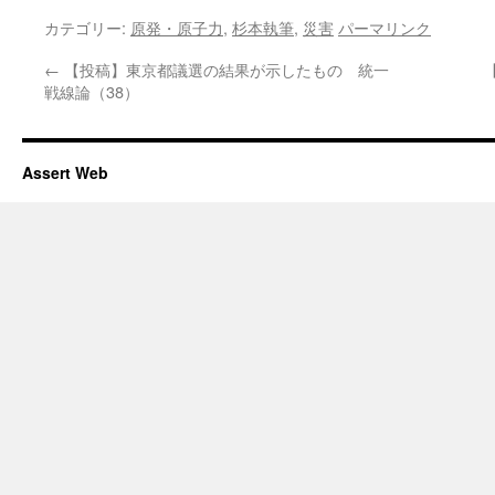
カテゴリー:
原発・原子力
,
杉本執筆
,
災害
パーマリンク
←
【投稿】東京都議選の結果が示したもの 統一
戦線論（38）
Assert Web