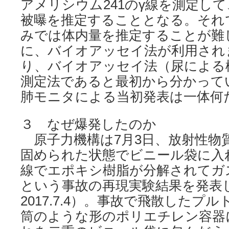
アメリシウム241のγ線を測定し
被曝を推定することとなる。それ
みでは体内量を推定することが難
に、バイオアッセイ法が利用され
り、バイオアッセイ法（尿による
測定法であると最初から分かって
肺モニタによる当初発表は一体何
３ なぜ爆発したのか
原子力機構は7月3日、放射性物
固められた状態でビニール袋に入
線でエポキシ樹脂が分解されてガ
という事故の再現実験結果を発表
2017.7.4）。事故で飛散したプ
筒のような形のポリエチレン容器