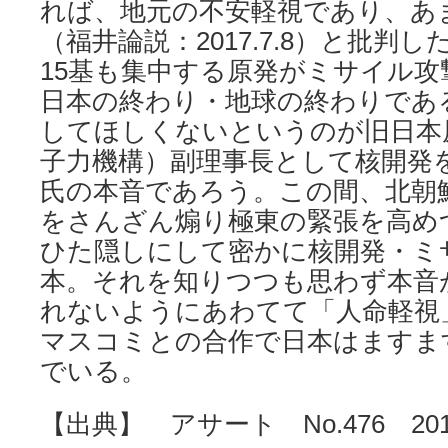
れば、地元の不安軽視であり、あ
（福井論説：2017.7.8）と批判
15基も集中する原発がミサイル
日本の終わり・地球の終わりであ
してほしくないというのが旧日本
子力機構）副理事長として核開発
氏の本音であろう。この間、北朝
をさんざん煽り極東の緊張を高め
ひた隠しにして密かに核開発・ミ
本。それを知りつつも思わず本音
れないようにあわてて「人命軽視
マスコミとの合作で日本はますま
でいる。
【出典】 アサート No.476 201