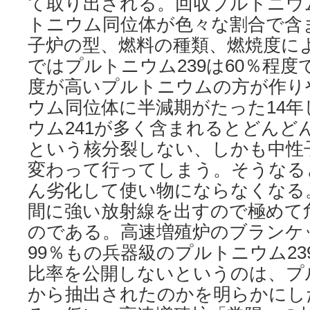
て取り出される。回収プルトニウ
トニウム同位体が色々な割合で含
子炉の型、燃料の種類、燃焼度に
ではプルトニウム239は60％程
度が高いプルトニウムの方が作り
ウム同位体に半減期がたった14
ウム241が多く含まれるとどんどん
という核分裂しない、しかも中性
変わって行ってしまう。そうなる
ん劣化して使い物にならなくなる
間に強い放射線を出すので極めて
のである。高速増殖炉のブランケ
99％もの兵器級のプルトニウム2
比率を公開しないというのは、プ
から抽出されたのかを明らかにし