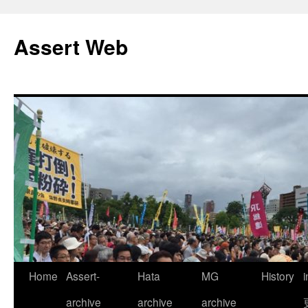
コ
ン
Assert Web
テ
ン
ツ
へ
ス
キ
ッ
プ
Home
Assert-
Hata
MG
History
archive
archive
archive