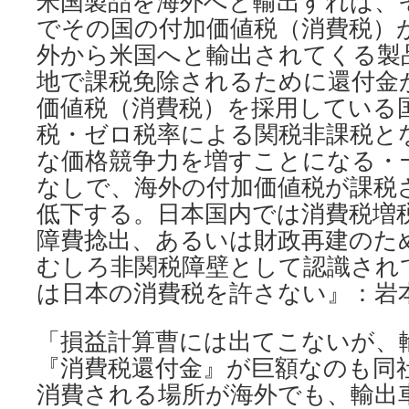
米国製品を海外へと輸出すれば、
でその国の付加価値税（消費税）
外から米国へと輸出されてくる製
地で課税免除されるために還付金
価値税（消費税）を採用している
税・ゼロ税率による関税非課税と
な価格競争力を増すことになる・
なしで、海外の付加価値税が課税
低下する。日本国内では消費税増
障費捻出、あるいは財政再建のた
むしろ非関税障壁として認識され
は日本の消費税を許さない』：岩
「損益計算曹には出てこないが、
『消費税還付金』が巨額なのも同
消費される場所が海外でも、輸出