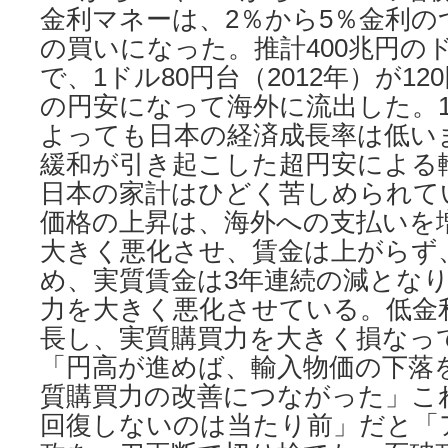
金利マネーは、2％から5％金利の
の買いになった。推計400兆円の
で、1ドル80円台（2012年）が120
の円安になって海外に流出した。1
よっても日本の経済成長率は低い
緩和が引き起こした超円安による
日本の家計はひどく苦しめられて
価格の上昇は、海外への支払いを
大きく悪化させ、賃金は上がらず
め、実質賃金は3年連続の減とな
力を大きく悪化させている。低金
長し、実質購買力を大きく損なっ
「円高が進めば、輸入物価の下落
質購買力の改善につながった」こ
回復しないのは当たり前」だと「