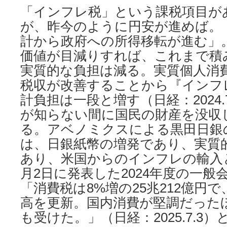
「インフレ税」という課税項目が
が、昨今のように円安が進めば。
計から政府への所得移転が進む」
価値が目減りすれば、これまで積
実質的な負担は減る。実質個人消
税収が改善することから『インフ
計負担は一段と増す（日経：2024.
が知らない間に国民の財産を没収
る。アベノミクスによる黒田日銀
は、日銀紙幣の増発であり、実質
あり、米国からのインフレの輸入
月2日に発表した2024年度の一般
「消費税は8%増の25兆212億円
高を更新。国内消費が堅調だった
も受けた。」（日経：2025.7.3