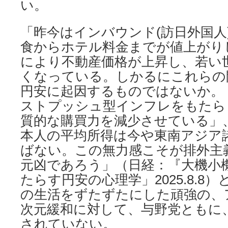
い。
「昨今はインバウンド(訪日外国人
食からホテル料金までが値上がり
により不動産価格が上昇し、若い
くなっている。しかるにこれらの
円安に起因するものではないか。
ストプッシュ型インフレをもたら
質的な購買力を減少させている」
本人の平均所得は今や東南アジア
ばない。この無力感こそが排外主
元凶であろう」（日経：『大機小
たらす円安の心理学」2025.8.8
の生活をずたずたにした頑強の、
次元緩和に対して、与野党ともに
されていない。