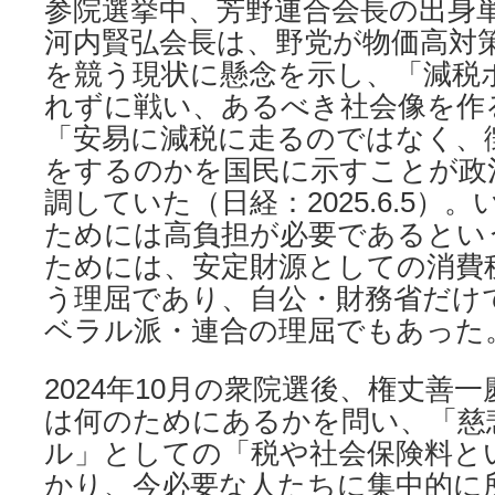
参院選挙中、芳野連合会長の出身単
河内賢弘会長は、野党が物価高対
を競う現状に懸念を示し、「減税
れずに戦い、あるべき社会像を作
「安易に減税に走るのではなく、
をするのかを国民に示すことが政
調していた（日経：2025.6.5）
ためには高負担が必要であるとい
ためには、安定財源としての消費
う理屈であり、自公・財務省だけ
ベラル派・連合の理屈でもあった
2024年10月の衆院選後、権丈善
は何のためにあるかを問い、「慈
ル」としての「税や社会保険料と
かり、今必要な人たちに集中的に