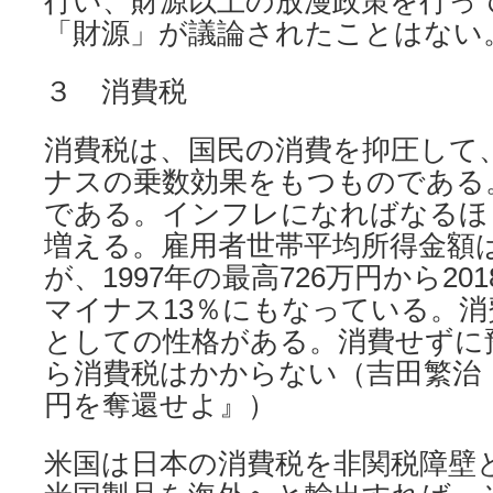
行い、財源以上の放漫政策を行っ
「財源」が議論されたことはない
３ 消費税
消費税は、国民の消費を抑圧して
ナスの乗数効果をもつものである
である。インフレになればなるほ
増える。雇用者世帯平均所得金額は
が、1997年の最高726万円から20
マイナス13％にもなっている。
としての性格がある。消費せずに
ら消費税はかからない（吉田繁治：
円を奪還せよ』）
米国は日本の消費税を非関税障壁