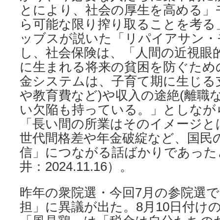
とにより、社会の厚生を高める」
ら可能な限り搾り取ることを考る
ッブスが説いた「リパイアサン・
し、社会保険は、「人間の近視眼
に生まれる将来の貧困を防ぐため
金システムは、子育て期に生じる
や教育費など)や収入の途絶(離職
い欠陥も持っている。」としなが
「長い間の所業はそのイメージと
世代間格差や年金破綻など、国民
信」につながる話ばかりであった
井：2024.11.16）。
昨年の衆院選・今回7月の参院選
担」に異議が出た。8月10日付け