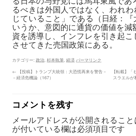
る日本の与野党には馬耳東風であ
るべきは外国人ではなく、われわ
じていること」である（日経：『
いうか、意図的に通貨の価値を減
資を誘導し、インフレを引き起こ
させてきた売国政策にある。
カテゴリー:
政治
,
杉本執筆
,
経済
パーマリンク
←
【投稿】トランプ大統領：大恐慌再来を警告－
【転載】「
－経済危機論（167）
スラエルが
コメントを残す
メールアドレスが公開されること
が付いている欄は必須項目です