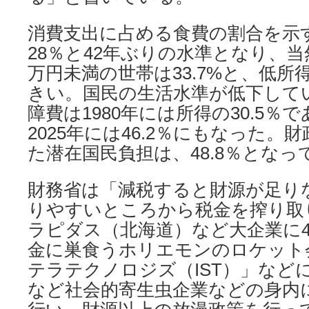
消費支出に占める食費の割合を示
28％と42年ぶりの水準となり、当
万円未満の世帯は33.7%と、低所
きい。国民の生活水準が低下して
障費は1980年には所得の30.5％
2025年には46.2％にもなった。財
た潜在国民負担は、48.8％となっ
財務省は「減税すると財源が足り
りやすいところから税金を搾り取
ラピダス（北海道）など大企業に
金に巣食うホリエモンのロケット
テラテクノロジズ（IST）」など
など社会的寄生虫企業などの身内