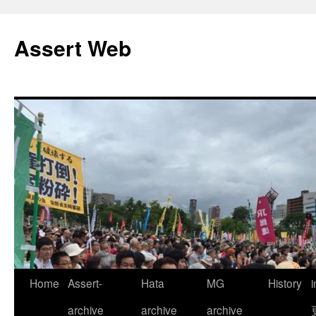
コ
ン
Assert Web
テ
ン
ツ
へ
ス
キ
ッ
プ
Home
Assert-
Hata
MG
History
archive
archive
archive