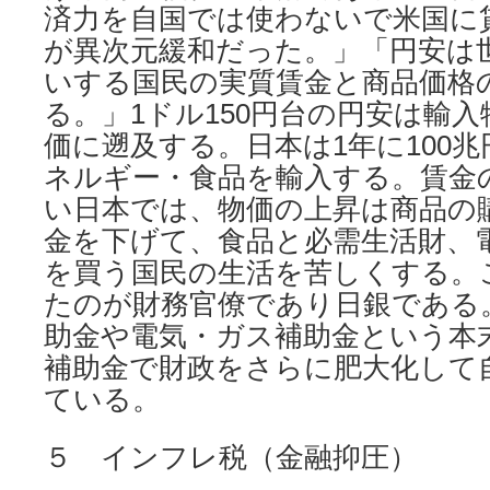
済力を自国では使わないで米国に
が異次元緩和だった。」「円安は
いする国民の実質賃金と商品価格
る。」1ドル150円台の円安は輸
価に遡及する。日本は1年に100
ネルギー・食品を輸入する。賃金
い日本では、物価の上昇は商品の
金を下げて、食品と必需生活財、
を買う国民の生活を苦しくする。
たのが財務官僚であり日銀である
助金や電気・ガス補助金という本
補助金で財政をさらに肥大化して
ている。
５ インフレ税（金融抑圧）