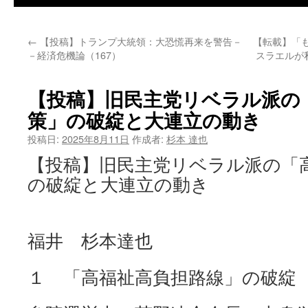
←
【投稿】トランプ大統領：大恐慌再来を警告－
【転載】「
－経済危機論（167）
スラエルが
【投稿】旧民主党リベラル派の
策」の破綻と大連立の動き
投稿日:
2025年8月11日
作成者:
杉本 達也
【投稿】旧民主党リベラル派の「
の破綻と大連立の動き
福井 杉本達也
１ 「高福祉高負担路線」の破綻