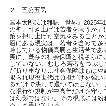
２ 五公五民
宮本太郎氏は雑誌『世界』2025年1
の壁』引き上げは若者を救うか」
策を押し上げた空気をみることが
層にある現実は、若者を含めて多
吟している物価高騰と生活苦であ
実に、既存の社会保障と税さらに
していない、むしろ若者をつぶし
が折り重なり…社会保障はもはや
限られ現役世代は負担だけを強い
るだけで決して還つてはこない。
な慣行や規制が中高年だけを守っ
は幻影ではない。その根底には紛
る」と書いている。