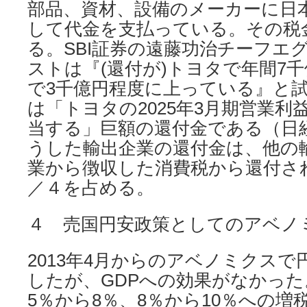
部品、資材、設備のメーカーに日
して代金を支払っている。その税
る。SBI証券の遠藤功治チーフエ
ストは『(還付が)トヨタで年間7
で3千億円程度に上っている』と
は「トヨタの2025年3月期営業利
当する」巨額の還付金である（日経：2
うした輸出企業の還付金は、他の
業から徴収した消費税から還付さ
／４を占める。
４ 売国円安政策としてのアベノ
2013年4月からのアベノミクスで
したが、GDPへの効果がなかっ
5％から8％、8％から10％への