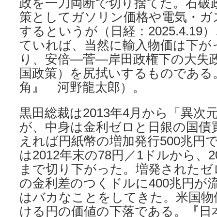
政を一刀両断で切り捨てた。石破
策としてガソリン価格や電気・ガ
するというが（日経：2025.4.1
ていれば、当然に輸入物価は下が
り、安倍―菅―岸田政権下の大失
国政策）を尻拭いするものである
角』 河野龍太郎）。
黒田総裁は2013年4月から「異次
が、中身は金利ゼロと日銀の国債
えれば円紙幣の増加発行500兆円
は2012年末の78円／1ドルから、2
まで切り下がった。増発されたゼ
の金利差のつくドルに400兆円が
はバカなことをしてきた。米国物
ける円の価値の下落である。『日