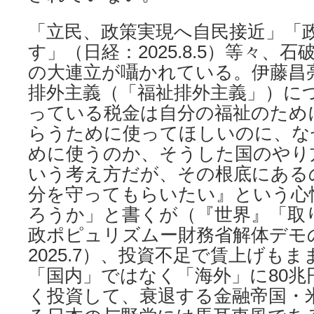
「立民、政策実現へ自民接近」「
す」（日経：2025.8.5）等々、
の大連立が囁かれている。伊藤昌
排外主義（「福祉排外主義」）に
っている税金は自分の福祉のため
らうために使ってほしいのに、な
めに使うのか、そうした国のやり
いう考え方だが、その根底にある
分を守ってもらいたい』という心
ろうか」と書くが（『世界』「取
政ポピュリズムー財務省解体デモ
2025.7）、投資不足で賃上げも
「国内」ではなく「海外」に80兆
く投資して、衰退する金融帝国・