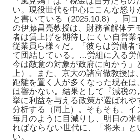
「風見鶏」は「税金は自分たちの
い。現役世代を中心にこんな怒り
と書いている（2025.10.8）。
の伊藤昌亮教授は、財務省解体デ
者は賃上げを期待しにくい自営業
従業員ら様々だ。「彼らは労働者
て団結している。…労組に入る労
今は敵意の対象が政府に向かう」
上）。また、京大の諸富徹教授は
距離を置く人が多くなった現在は
は響かない。結果として『減税の
挙に利益を与える政策が選ばれや
分析する（同上）。そもそも、イ
毎月のように目減りし、明日の米
ればならない世代に、「将来」と
い。