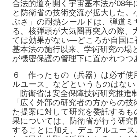
合法的道を開く宇宙基本法が08年に
と防衛省の技術交流が拡大した。
ぶさ」の耐熱シールドは、弾道ミ
る。核弾頭が大気圏再突入の際、
ては効果がない―どころか自国に
基本法の施行以来、学術研究の場
が機密保護の管理下に置かれつつ
６ 作ったもの（兵器）は必ず使
ルユース」などというものはない
防衛省は安全保障技術研究推進
「広く外部の研究者の方からの技
た提案に対して研究を委託するも
果については、防衛省が行う研究
することに加え、デュアルユース