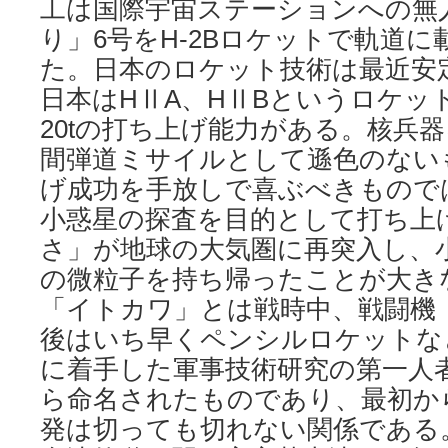
工は国際宇宙ステーションへの無
り」6号をH-2Bロケットで軌道
た。日本のロケット技術は最近安
日本はHⅡA、HⅡBというロケット
20tの打ち上げ能力がある。核兵
間弾道ミサイルとして遜色のない
げ成功を手放しで喜ぶべきものでは
小惑星の探査を目的として打ち上
さ」が地球の大気圏に再突入し、
の微粒子を持ち帰ったことが大き
「イトカワ」とは戦時中、戦闘機
後はいち早くペンシルロケットな
に着手した軍事技術研究の第一人
ら命名されたものであり、最初か
発は切っても切れない関係である