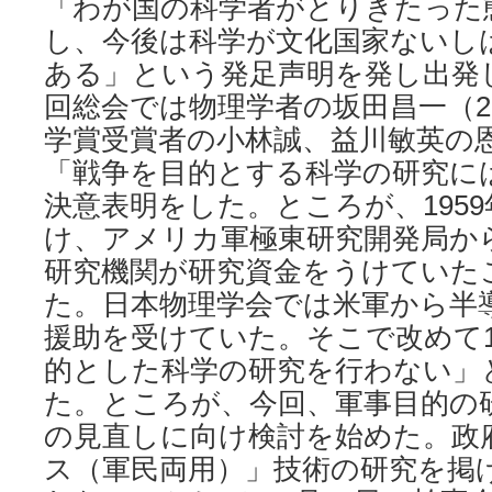
「わが国の科学者がとりきたった
し、今後は科学が文化国家ないし
ある」という発足声明を発し出発し
回総会では物理学者の坂田昌一（2
学賞受賞者の小林誠、益川敏英の
「戦争を目的とする科学の研究に
決意表明をした。ところが、1959
け、アメリカ軍極東研究開発局か
研究機関が研究資金をうけていた
た。日本物理学会では米軍から半
援助を受けていた。そこで改めて1
的とした科学の研究を行わない」
た。ところが、今回、軍事目的の
の見直しに向け検討を始めた。政
ス（軍民両用）」技術の研究を掲