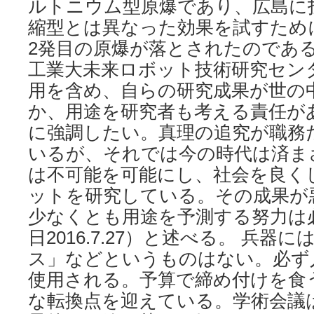
ルトニウム型原爆であり、広島に
縮型とは異なった効果を試すため
2発目の原爆が落とされたのであ
工業大未来ロボット技術研究セン
用を含め、自らの研究成果が世の
か、用途を研究者も考える責任が
に強調したい。真理の追究が職務
いるが、それでは今の時代は済ま
は不可能を可能にし、社会を良く
ットを研究している。その成果が
少なくとも用途を予測する努力は
日2016.7.27）と述べる。 兵器
ス」などというものはない。必ず
使用される。予算で締め付けを食
な転換点を迎えている。学術会議