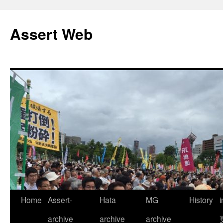
コ
ン
Assert Web
テ
ン
ツ
へ
ス
キ
ッ
プ
Home
Assert-
Hata
MG
History
archive
archive
archive