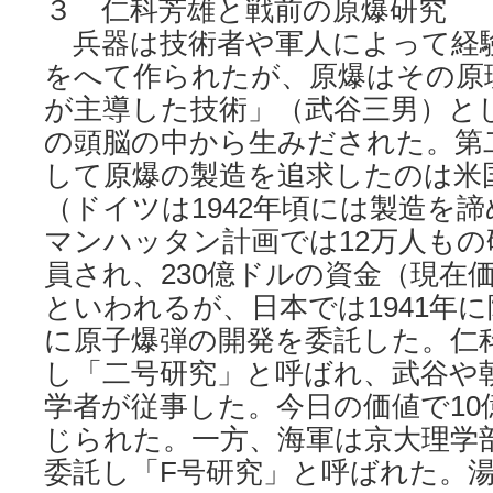
３ 仁科芳雄と戦前の原爆研究
兵器は技術者や軍人によって経
をへて作られたが、原爆はその原
が主導した技術」（武谷三男）とし
の頭脳の中から生みだされた。第
して原爆の製造を追求したのは米
（ドイツは1942年頃には製造を
マンハッタン計画では12万人も
員され、230億ドルの資金（現在
といわれるが、日本では1941年
に原子爆弾の開発を委託した。仁
し「二号研究」と呼ばれ、武谷や
学者が従事した。今日の価値で10
じられた。一方、海軍は京大理学
委託し「F号研究」と呼ばれた。