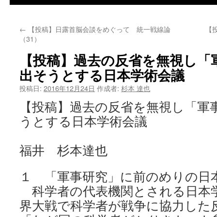
←
【投稿】日露首脳会談をめぐって 統一戦線論
【
（31）
【投稿】過去の反省を無視し「
出そうとする日本学術会議
投稿日:
2016年12月24日
作成者:
杉本 達也
【投稿】過去の反省を無視し「軍
うとする日本学術会議
福井 杉本達也
１ 「軍事研究」に前のめりの日
科学者の代表機関とされる日本
界大戦で科学者が戦争に協力した反