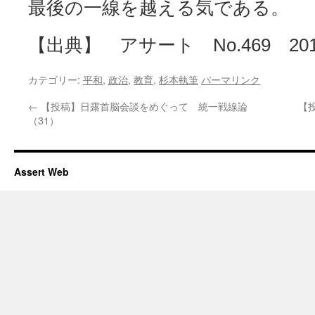
最後の一線を越える気である。
【出典】 アサート No.469 201
カテゴリー:
平和
,
政治
,
教育
,
杉本執筆
パーマリンク
←
【投稿】日露首脳会談をめぐって 統一戦線論
【
（31）
Assert Web