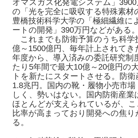
オマスガス化発電システム」390
の「光を完全に吸収する特殊素材の
豊橋技術科学大学の「極細繊維に
ートの開発」390万円などがある
これまでも防衛予算のうち科学技
億～1500億円、毎年計上されて
年度から、導入済みの委託研究制
たり5年間で最大10億～20億円
トを新たにスタートさせる。防衛
1.8兆円。国内の靴・履物小売市場
しく、勢いはない。国内防衛産業
ほとんどが支えられているが、こ
比率が高まっており開発への焦り
る。