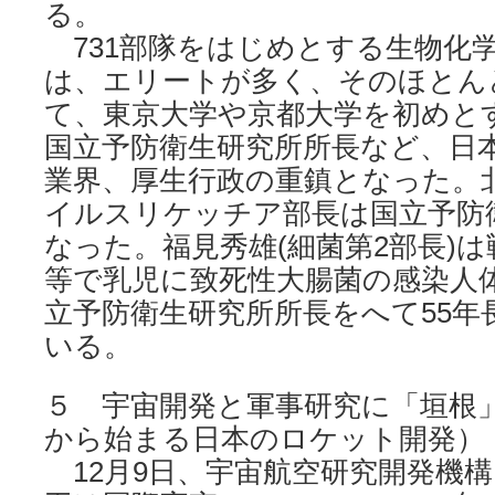
る。
731部隊をはじめとする生物化
は、エリートが多く、そのほとん
て、東京大学や京都大学を初めと
国立予防衛生研究所所長など、日
業界、厚生行政の重鎮となった。北
イルスリケッチア部長は国立予防
なった。福見秀雄(細菌第2部長)は
等で乳児に致死性大腸菌の感染人
立予防衛生研究所所長をへて55年
いる。
５ 宇宙開発と軍事研究に「垣根
から始まる日本のロケット開発）
12月9日、宇宙航空研究開発機構