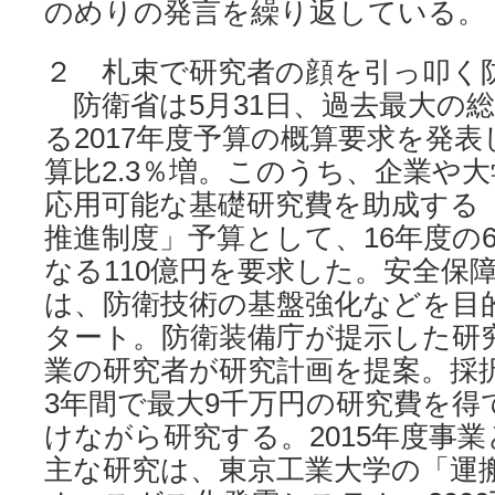
のめりの発言を繰り返している。
２ 札束で研究者の顔を引っ叩く
防衛省は5月31日、過去最大の総額
る2017年度予算の概算要求を発表
算比2.3％増。このうち、企業や
応用可能な基礎研究費を助成する
推進制度」予算として、16年度の6
なる110億円を要求した。安全保
は、防衛技術の基盤強化などを目的
タート。防衛装備庁が提示した研
業の研究者が研究計画を提案。採
3年間で最大9千万円の研究費を得
けながら研究する。2015年度事
主な研究は、東京工業大学の「運