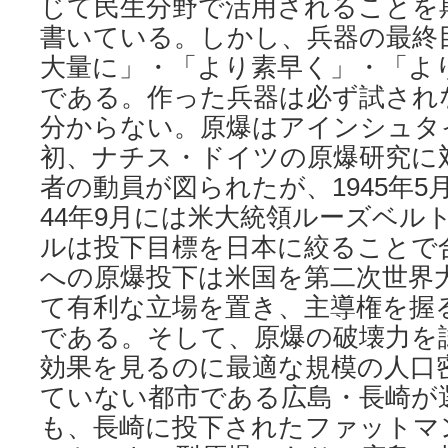
じて民生分野で活用されることを
書いている。しかし、兵器の最終
大量に」・「より素早く」・「よ
である。作った兵器は必ず試され
分からない。原爆はアインシュタ
初、ナチス・ドイツの原爆研究に
者の動員が図られたが、1945年
44年9月には米大統領ルーズベル
ルは投下目標を日本に絞ることで
への原爆投下は米国を第二次世界
て有利な立場を置き、主導権を握
である。そして、原爆の破壊力を
効果を見るのに最適な規模の人口
ていない都市である広島・長崎が
も、長崎に投下されたファットマン（