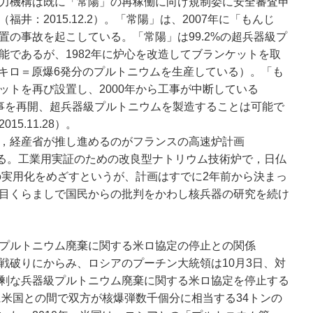
力機構は既に「常陽」の再稼働に向け規制委に安全審査申
井：2015.12.2）。「常陽」は、2007年に「もんじ
置の事故を起こしている。「常陽」は99.2%の超兵器級プ
能であるが、1982年に炉心を改造してブランケットを取
2キロ＝原爆6発分のプルトニウムを生産している）。「も
ットを再び設置し、2000年から工事が中断している
）の工事を再開、超兵器級プルトニウムを製造することは可能で
5.11.28）。
，経産省が推し進めるのがフランスの高速炉計画
である。工業用実証のための改良型ナトリウム技術炉で，日仏
での実用化をめざすというが、計画はすでに2年前から決まっ
目くらましで国民からの批判をかわし核兵器の研究を続け
プルトニウム廃棄に関する米ロ協定の停止との関係
破りにからみ、ロシアのプーチン大統領は10月3日、対
剰な兵器級プルトニウム廃棄に関する米ロ協定を停止する
に米国との間で双方が核爆弾数千個分に相当する34トンの