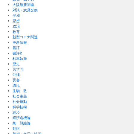
大阪維新関連
対談・意見交換
平和
思想
政治
教育
新型コロナ関連
更新情報
書評
書評R
杉本執筆
歴史
民学同
沖縄
災害
環境
生駒 敬
社会主義
社会運動
科学技術
経済
経済危機論
統一戦線論
翻訳
芸術・文学・映画