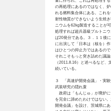
量に作られ、これは再処理する
の再処理にあるのではなく、炉
れる燃料集合体にある。これを
射性物質ができないよう生焼き
ニウムを62kg製造することが
処理すれば超兵器級プルトニウ
ば20発分である。３．１１後
に出演して「日本は（核を）作
はひとつの抑止力ではあるので
それこそもっと突き詰めた議論
（2011.8.16）と述べる
続いている。
３ 「高速炉開発会議」・実験
武装研究の隠れ蓑
政府は「もんじゅ」が廃炉に
を完全に諦めたわけではない。
開発会議」を設け、茨城県にあ