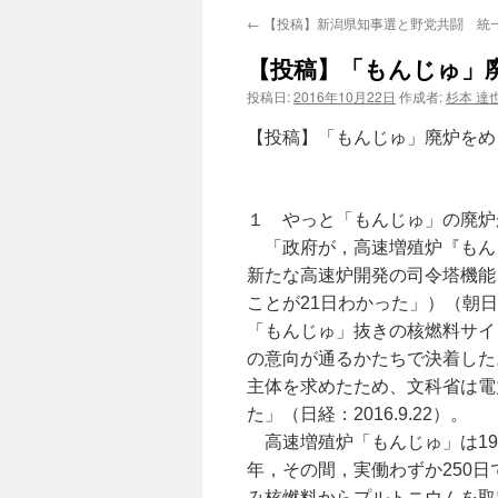
←
【投稿】新潟県知事選と野党共闘 統一
【投稿】「もんじゅ」
投稿日:
2016年10月22日
作成者:
杉本 達
【投稿】「もんじゅ」廃炉をめ
福井
１ やっと「もんじゅ」の廃炉
「政府が，高速増殖炉『もん
新たな高速炉開発の司令塔機能
ことが21日わかった」）（朝日デ
「もんじゅ」抜きの核燃料サイ
の意向が通るかたちで決着した
主体を求めたため、文科省は電
た」（日経：2016.9.22）。
高速増殖炉「もんじゅ」は198
年，その間，実働わずか250日
み核燃料からプルトニウムを取出