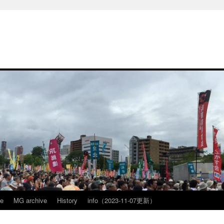
ve
MG archive
History
info（2023-11-07更新）