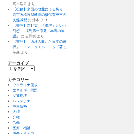
高木浩司
より
【投稿】米国の敗北による焦りー
高市政権官邸幹部の核保有発言の
支離滅裂
に
津本
より
【書評】吉野実『「廃炉」という
幻想──福島第一原発、本当の物
語』
に
吉野実
より
【書評】「西洋の敗北と日本の選
択」・エマニュエル・トッド著
に
芋森
より
アーカイブ
ア
ー
カ
カテゴリー
イ
ウクライナ侵攻
ブ
エネルギー問題
ソ連崩壊
パレスチナ
中東情勢
人権
分権
労働
医療・福祉
原発・原子力