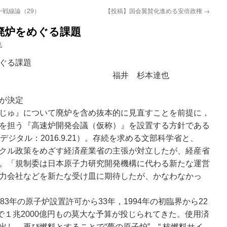
戦線論（29）
【投稿】国会翼賛化進める安倍政権
→
廃炉をめぐる課題
也
ぐる課題
 杉本達也
が決定
じゅ』について廃炉を含め抜本的に見直すことを前提に，
を担う『高速炉開発会議（仮称）』を設置する方針である
ジタル：2016.9.21）。存続を求める文部科学省と、
クル政策をめざす経済産業省の主張が対立したが、経産省
。「規制委は日本原子力研究開発機構に代わる新たな運営
力会社などを新たな受け皿に期待したが、かなわなかっ
3年の原子炉設置許可から33年，1994年の初臨界から22
で１兆2000億円もの莫大な予算が投じられてきた。使用済
し，再び燃料とすることで“夢の原子炉”、“ 核燃料サイ