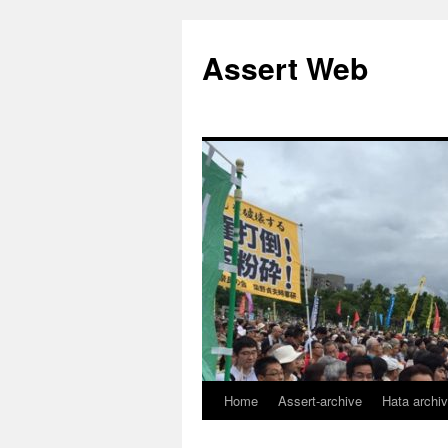
コ
ン
Assert Web
テ
ン
ツ
へ
ス
キ
ッ
プ
Home
Assert-archive
Hata archi