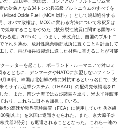
いた。2010年、米国は、ロシアとの「プルトニウム管
定の対象となる34トンの兵器級プルトニウムのすべてを
xed Oxide Fuel（MOX 燃料））として焼却処分する
4月、オバマ政権は、MOX に変わる方法について希釈又は
Xで焼却することをやめた（核分裂性物質に関する国際パ
代わる道」2015.4）。つまり、米政府は、自国のプルトニ
でそれを薄め、放射性廃棄物貯蔵所に置くことを計画して
工して、再び核兵器製造に適した材料に替えることが可能
）。
でクーデターを起こし、ポーランド・ルーマニアで対ロミ
図るとともに、デンマークやNATOに加盟しないフィンラ
9月30日、韓国は北朝鮮の核に対抗するという名目で、実
米ミサイル迎撃システム（THAAD）の配備先候補地をロ
した。また、南シナ海では西沙諸島を巡り、米太平洋艦隊
ており、これらに日本も加担している。
構の高速炉臨界実験装置（FCA）に使用していた兵器級
100発以上）を米国に返還させられた。また、京大原子炉
（核兵器2発分）も返還されることとなった。これら一連の