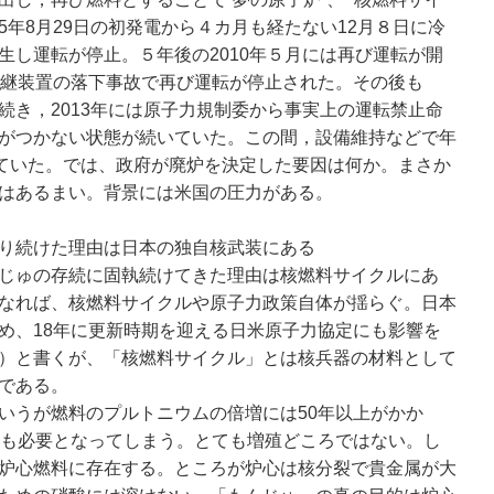
95年8月29日の初発電から４カ月も経たない12月８日に冷
生し運転が停止。５年後の2010年５月には再び運転が開
中継装置の落下事故で再び運転が停止された。その後も
続き，2013年には原子力規制委から事実上の運転禁止命
がつかない状態が続いていた。この間，設備維持などで年
れていた。では、政府が廃炉を決定した要因は何か。まさか
はあるまい。背景には米国の圧力がある。
り続けた理由は日本の独自核武装にある
じゅの存続に固執続けてきた理由は核燃料サイクルにあ
なれば、核燃料サイクルや原子力政策自体が揺らぐ。日本
め、18年に更新時期を迎える日米原子力協定にも影響を
）と書くが、「核燃料サイクル」とは核兵器の材料として
である。
うが燃料のプルトニウムの倍増には50年以上がかか
えも必要となってしまう。とても増殖どころではない。し
炉心燃料に存在する。ところが炉心は核分裂で貴金属が大