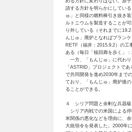
める方針に変わりはない。原子
請する方針を明らかにしている（福
ゅ」と同様の燃料棒引き抜き装
ルトニウムを製造することが可
り外している（それまでに19.
んじゅ」廃炉となればブランケ
RETF（福井：2015.9.2
ある（毎日「核回廊を歩く」：201
一方、「もんじゅ」に代わり
「ASTRID」プロジェクト
で共同開発を進め2030年ま
ており、「もんじゅ」廃炉後の
ることができる。
４ シリア問題と余剰な兵器級
シリア内戦での米国による停戦
米関係の悪化などを理由に、余
大統領令を発表した。2000年