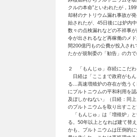
クルの本命”といわれたが，19
却材のナトリウム漏れ事故が発
始されたが、45日後には炉内
数々の点検漏れなどの不祥事が
令が出されるなど再稼働のメド
間200億円もの公費が投入さ
たかが規制委の「勧告」の力で
２ 「もんじゅ」存続にこだわ
日経は「ここまで政府がもん
る…高速増殖炉の存在が危うく
にプルトニウムの平和利用を認
及ぼしかねない」（日経：同上
のプルトニウムを取り出すこと
「もんじゅ」は「増殖炉」とい
る。50年以上となれば建て替
かも、プルトニウムは圧倒的に