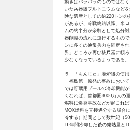
動きはバラバラのものではなく
いた兵器級プルトニウムなどを
険な遺産としての約220トン
があるが、冷戦終結以降、米ロ
ムの約半分が余剰として処分対
器削減の流れに逆行するもので
ンに多くの通常兵力を固定され
界」どころか再び核兵器に頼ろ
少なくなっているようである。
５ 「もんじゅ」廃炉後の使用
福島第一原発の事故において
では貯蔵用プールの冷却機能が
くなれば、首都圏3000万人
燃料に爆発事故などが起これば
MOX燃料を直接処分する場合
冷する）期間として数世紀（5
10年間冷却した後の発熱量と