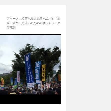
アサート：改革と民主主義をめざす「主
張・参加・交流」のためのネットワーク
情報誌