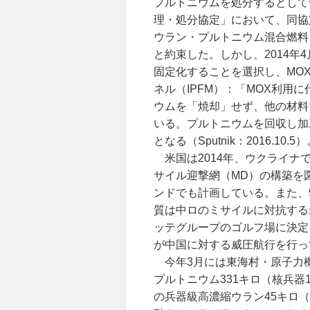
プルトニウムを処分するとして
理・処分協定」において、同協
ウラン・プルトニウム混合燃料（Mi
と約束した。しかし、2014年
固定化することを選択し、MO
ネル（IPFM）：「MOX利用に
ウムを「焼却」せず、他の材料
いる。プルトニウムを回収し加
となる（Sputnik：2016.10.5
米国は2014年、ウクライナ
サイル迎撃網（MD）の構築を
ンドでも計画している。また、
質は中ロのミサイルに対抗する
ッテグループのゴルフ場に決定
が中国に対する威圧航行を行っ
今年3月には東海村・原子力機
プルトニウム331キロ（核兵器
の兵器級高濃縮ウラン45キロ