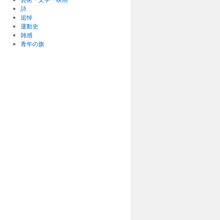
詩
追悼
運動史
雑感
青年の旗