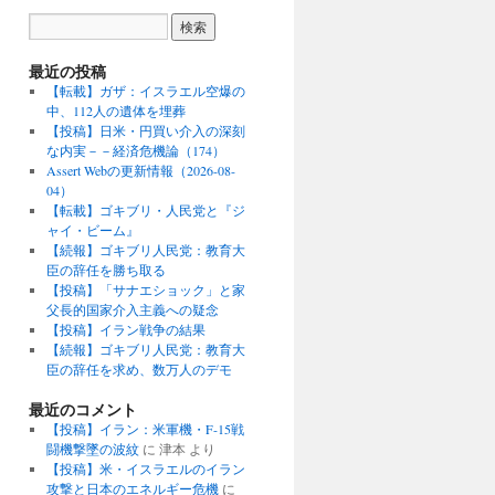
最近の投稿
【転載】ガザ：イスラエル空爆の
中、112人の遺体を埋葬
【投稿】日米・円買い介入の深刻
な内実－－経済危機論（174）
Assert Webの更新情報（2026-08-
04）
【転載】ゴキブリ・人民党と『ジ
ャイ・ビーム』
【続報】ゴキブリ人民党：教育大
臣の辞任を勝ち取る
【投稿】「サナエショック」と家
父長的国家介入主義への疑念
【投稿】イラン戦争の結果
【続報】ゴキブリ人民党：教育大
臣の辞任を求め、数万人のデモ
最近のコメント
【投稿】イラン：米軍機・F-15戦
闘機撃墜の波紋
に
津本
より
【投稿】米・イスラエルのイラン
攻撃と日本のエネルギー危機
に