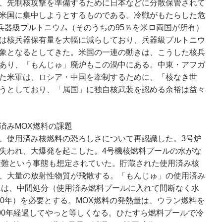
、先制核攻撃を準備するために日本などに分散保管されて
米国に集中しようとするものである。冷戦がもたらした危
の兵器級プルトニウム（そのうちの95％を米ロ両国が所有）
は核兵器保有量を大幅に減らしており、兵器級プルトニウ
象となるとしてきた。米国の一連の動きは、こうした核兵
あり、「もんじゅ」廃炉もこの渦中にある。中東・アフガ
た米軍は、ロシア・中国を牽制するために、「核なき世
うとしており、「属国」に独自核武装を認める余裕は益々
済みMOX燃料の課題
、使用済み核燃料の恐ろしさについて再認識した。3号炉
失われ、大爆発を起こした。4号機核燃料プールの水がな
の避難という事態も想定されていた。貯蔵された使用済み核
、大量の放射性物質が飛散する。「もんじゅ」の使用済み
には、中間処分（使用済み燃料プールに入れて間断なく水
00年）を必要とする。MOX燃料の発熱量は、ウラン燃料を
100年経過してやっと等しくなる。ひたすら燃料プールで冷