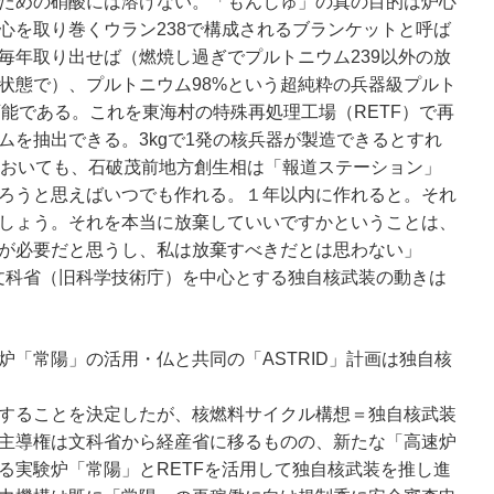
ための硝酸には溶けない。「もんじゅ」の真の目的は炉心
心を取り巻くウラン238で構成されるブランケットと呼ば
毎年取り出せば（燃焼し過ぎでプルトニウム239以外の放
状態で）、プルトニウム98%という超純粋の兵器級プルト
可能である。これを東海村の特殊再処理工場（RETF）で再
ムを抽出できる。3kgで1発の核兵器が製造できるとすれ
においても、石破茂前地方創生相は「報道ステーション」
ろうと思えばいつでも作れる。１年以内に作れると。それ
しょう。それを本当に放棄していいですかということは、
が必要だと思うし、私は放棄すべきだとは思わない」
など、文科省（旧科学技術庁）を中心とする独自核武装の動きは
炉「常陽」の活用・仏と共同の「ASTRID」計画は独自核
することを決定したが、核燃料サイクル構想＝独自核武装
主導権は文科省から経産省に移るものの、新たな「高速炉
る実験炉「常陽」とRETFを活用して独自核武装を推し進