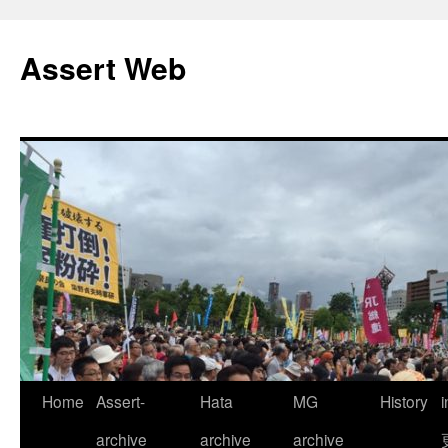
コ
ン
Assert Web
テ
ン
ツ
へ
ス
キ
ッ
プ
Home
Assert-
Hata
MG
History
archive
archive
archive