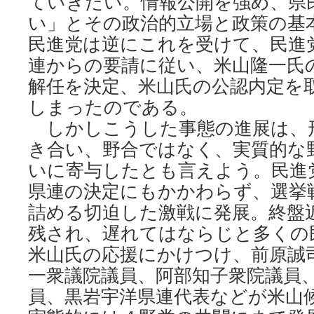
ていきたい。情報公開を強め、県
い」とその政治的立場と政策の基
民進党は逆にこれを受けて、民進
連からの要請に従い、米山隆一氏
解任を決定、米山氏の公認内定を
しまったのである。
しかしこうした事態の進展は、
き合い、野合ではなく、実質的な
いに寄与したとも言えよう。民進
県連の決定にもかかわらず、選挙
詰める切迫した激戦に発展。終盤
残され、遅れてはならじと多くの
米山氏の応援にかけつけ、前原誠
一衆議院議員、阿部知子衆院議員
員、黒岩宇洋県連代表などが米山