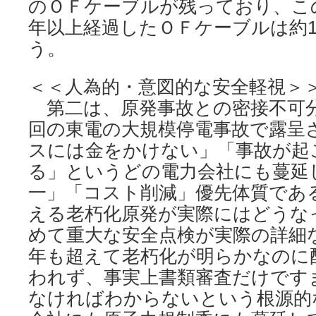
のＯＦケーブルが残っており、こ
年以上経過したＯＦケーブルは約10
う。
＜＜人為的・意図的な安全軽視＞
第二は、原発事故との密接不可
回の東電の大規模停電事故で露呈
スには金をかけない」「事故が起
る」というどの電力会社にも蔓延
一」「コスト削減」優先体質であ
える老朽化原発が実際にはどうな
めて重大な安全点検が実際の詳細な
年も超えて老朽化が明らかなのに
われず、事実上書類審査だけです
なければわからないという根源的