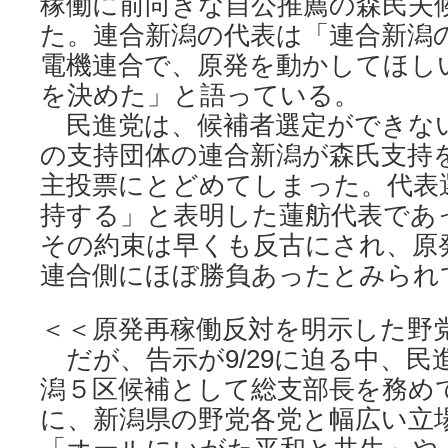
稼働に前向きな自公推薦の森民夫
た。連合新潟の代表は「連合新潟
電機連合で、原発を動かしてほし
を決めた」と語っている。
民進党は、候補者選定ができな
の支持団体の連合新潟が森氏支持
主投票にとどめてしまった。代表
持する」と表明した蓮舫代表であ
その約束は早くも反古にされ、原
連合側にほぼ勝負あったとみられ
＜＜原発再稼働反対を明示した野
だが、告示が9/29に迫る中、民
潟５区候補として総支部長を務め
に、新潟県の野党各党と幅広い立