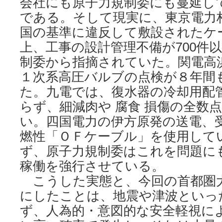
会社にも原子力規制委にも蔓延し
である。そして現実に、東京電力
国の基準に違反して敷設されたケー
上、工事の設計管理不備が700件
制委から指摘されていた。関電高
１次系高圧バルブの点検が８年間
た。九電では、復水器の冷却用配
らず、細減肉や 腐食 損傷の全数
い。四国電力の伊方原発の送電、
燃性「ＯＦケーブル」を使用して
ず、原子力規制委はこれを問題に
稼働を強行させている。
こうした実態と、今回の首都圏
にしたことは、地震や津波といっ
ず、人為的・意図的な安全軽視に