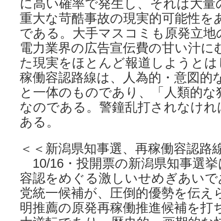
に高い確率で発生し、それは大量
重大な苛酷事故の現実的可能性を
である。大手マスコミも原発立地
電力業界の広告宣伝費の甘い汁に
た現実をほとんど報道しようとは
稼働容認路線は、人為的・意図的
と一体のものであり、「人類的な
なのである。警鐘乱打されなけれ
ある。
＜＜新潟県知事選、再稼働容認路
10/16・投開票の新潟県知事選
容認をめぐる激しいせめぎあいで
党統一候補が、圧倒的優勢を伝え
明推薦の原発再稼働推進候補を打