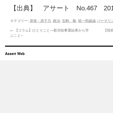
【出典】 アサート No.467 201
カテゴリー:
原発・原子力
,
政治
,
生駒 敬
,
統一戦線論
パーマリ
←
【コラム】ひとりごと—新潟知事選結果から学
【投
ぶこと–
Assert Web