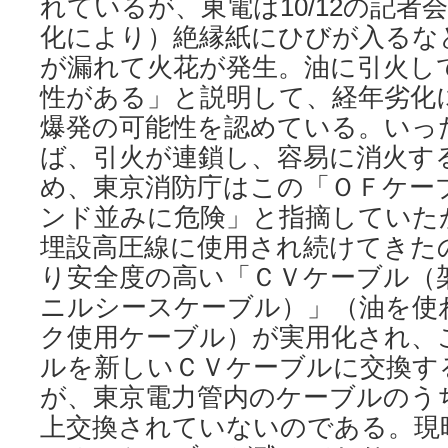
れているが、東電は10/12の記者
化により）絶縁紙にひびが入るな
が漏れて火花が発生。油に引火し
性がある」と説明して、経年劣化
爆発の可能性を認めている。いっ
ば、引火が連鎖し、容易に消火す
め、東京消防庁はこの「ＯＦケー
ンド並みに危険」と指摘していた
埋設高圧線に使用され続けてきた
り安全度の高い「ＣＶケーブル（
ニルシースケーブル）」（油を使
ク使用ケーブル）が実用化され、
ルを新しいＣＶケーブルに交換す
が、東京電力管内のケーブルのう
上交換されていないのである。現時点