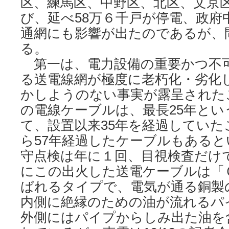
区、練馬区、中野区、北区、文京
び、延べ58万６千戸が停電、政府
通網にも影響が出たのであるが、
る。
第一は、電力設備の重要かつ不
る送電線網が極度に老朽化・劣化
かしようのない事実が露呈された
の電線ケーブルは、最長25年とい
て、設置以来35年を経過していた
ら57年経過したケーブルもある
守点検は年に１回、目視検査だけ
にこの出火した送電ケーブルは「
ばれるタイプで、電気が通る銅製
内側に絶縁のための油が流れるパ
外側にはパイプからしみ出た油を