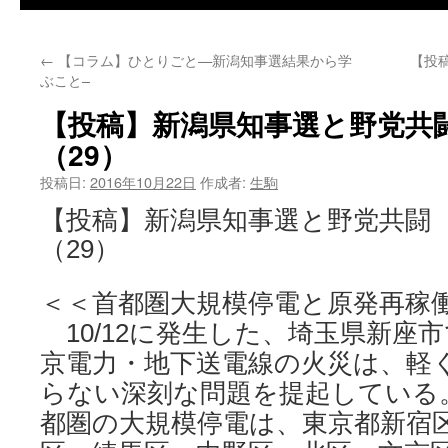
←
【コラム】ひとりごと—新潟知事選結果から学
【投
ぶこと–
【投稿】新潟県知事選と野党共
（29）
投稿日:
2016年10月22日
作成者:
生駒
【投稿】新潟県知事選と野党共闘
（29）
＜＜首都圏大規模停電と原発再稼
10/12に発生した、埼玉県新座
京電力・地下送電線の火災は、軽
らない深刻な問題を提起している
都圏の大規模停電は、東京都新宿