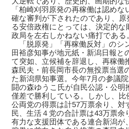
大逆転であり、歴史的、画期的な
「柏崎刈羽原発の再稼働は認めな
確な審判が下されたのであり、原
る安倍政権にとっては、決定的な
政局を左右しかねない痛打である
「脱原発」「再稼働反対」のシ
田裕彦知事が地元紙・新潟日報と
て突如、立候補を辞退し、再稼働
森民夫・前長岡市長の無投票当選
た新潟県知事選。今年7月の参議
闘の森ゆうこ氏が自民公認・公明
僅差で勝利している。しかし、比
公両党の得票は計57万票余り、対
民、生活４党の合計票は43万票余
有力な支援団体である連合新潟が