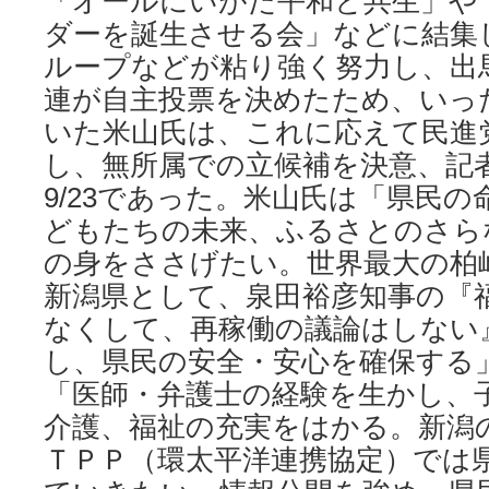
「オールにいがた平和と共生」や
ダーを誕生させる会」などに結集
ループなどが粘り強く努力し、出
連が自主投票を決めたため、いっ
いた米山氏は、これに応えて民進
し、無所属での立候補を決意、記
9/23であった。米山氏は「県民
どもたちの未来、ふるさとのさら
の身をささげたい。世界最大の柏
新潟県として、泉田裕彦知事の『
なくして、再稼働の議論はしない
し、県民の安全・安心を確保する
「医師・弁護士の経験を生かし、
介護、福祉の充実をはかる。新潟
ＴＰＰ（環太平洋連携協定）では