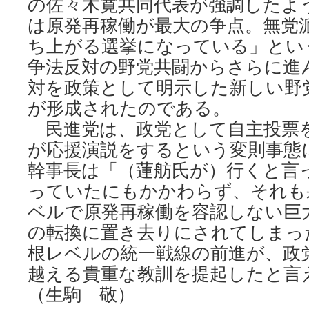
の佐々木寛共同代表が強調したよ
は原発再稼働が最大の争点。無党
ち上がる選挙になっている」とい
争法反対の野党共闘からさらに進
対を政策として明示した新しい野
が形成されたのである。
民進党は、政党として自主投票
が応援演説をするという変則事態
幹事長は「（蓮舫氏が）行くと言
っていたにもかかわらず、それも
ベルで原発再稼働を容認しない巨
の転換に置き去りにされてしまっ
根レベルの統一戦線の前進が、政
越える貴重な教訓を提起したと言
（生駒 敬）