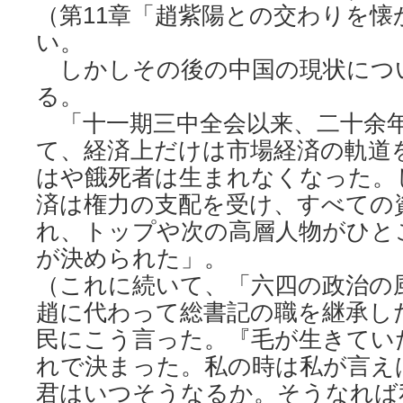
（第11章「趙紫陽との交わりを懐
い。
しかしその後の中国の現状につ
る。
「十一期三中全会以来、二十余
て、経済上だけは市場経済の軌道
はや餓死者は生まれなくなった。
済は権力の支配を受け、すべての
れ、トップや次の高層人物がひと
が決められた」。
（これに続いて、「六四の政治の
趙に代わって総書記の職を継承し
民にこう言った。『毛が生きてい
れで決まった。私の時は私が言え
君はいつそうなるか。そうなれば