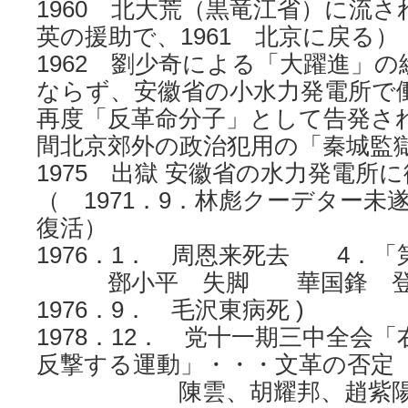
1960 北大荒（黒竜江省）に流
英の援助で、1961 北京に戻る）
1962 劉少奇による「大躍進」
ならず、安徽省の小水力発電所で
再度「反革命分子」として告発され、
間北京郊外の政治犯用の「秦城監
1975 出獄 安徽省の水力発電所
（ 1971．9．林彪クーデター未
復活）
1976．1． 周恩来死去 4．
鄧小平 失脚 華国鋒 登
1976．9． 毛沢東病死 )
1978．12． 党十一期三中全会
反撃する運動」・・・文革の否定
陳雲、胡耀邦、趙紫陽、