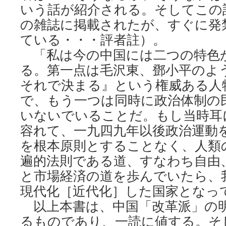
いう話が紹介される。そしてこの話
の雑誌に掲載されたが、すぐに発
ている・・・評者註）。
「私は今の中国には二つの特色
る。第一点は毛沢東、鄧小平のよ
それで決まる』という権威ある人
で、もう一つは同時に政治体制の
いないでいることだ。もし当時耳
容れて、一九四九年以後政治運動
を根本原則とすることなく、人類
遍的法則である道、すなわち自由
と市場経済の道を歩んでいたら、
現代化［近代化］した国家となっ
以上本書は、中国「改革派」の
るものであり、一読に値する。そ