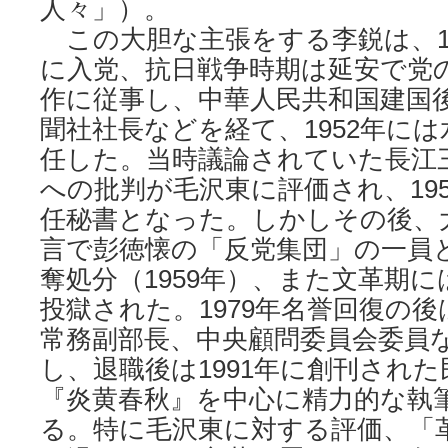
人々」）。
この大胆な主張をする李鋭は、19
に入党、抗日戦争時期は延安で党
作に従事し、中華人民共和国建国
聞社社長などを経て、1952年に
任した。当時議論されていた長江
への批判が毛沢東に評価され、19
任秘書となった。しかしその後、
言で彭徳懐の「反党集団」の一員
奪処分（1959年）、また文革期
投獄された。1979年名誉回復の
常務副部長、中央顧問委員会委員
し、退職後は1991年に創刊され
『炎黄春秋』を中心に精力的な執
る。特に毛沢東に対する評価、「