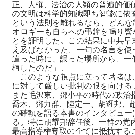
正、人権、法治の人類の普遍的価
の文明は科学的知識即ち智能に依
という法則を離れるなら、どんな
オロギーも自らへの弔鐘を鳴り響
とを証明した。この結果に中共早
え及ばなかった。一句の名言を使
違った時に、誤った場所から、一
植したのだ」。
このような視点に立って著者は
に対して厳しい批判の眼を向ける
また毛沢東、鄧小平の時代の政治
喬木、鄧力群、陸定一、胡耀邦、
の確執を語る本書のインタビュー
る。特に胡耀邦辞任後、一群の党
最高指導権奪取の企てに抵抗する