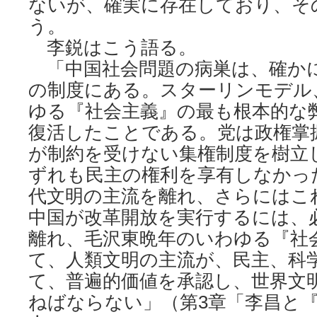
ないが、確実に存在しており、そ
う。
李鋭はこう語る。
「中国社会問題の病巣は、確か
の制度にある。スターリンモデル
ゆる『社会主義』の最も根本的な
復活したことである。党は政権掌
が制約を受けない集権制度を樹立
ずれも民主の権利を享有しなかっ
代文明の主流を離れ、さらにはこ
中国が改革開放を実行するには、
離れ、毛沢東晩年のいわゆる『社
て、人類文明の主流が、民主、科
て、普遍的価値を承認し、世界文
ねばならない」（第3章「李昌と