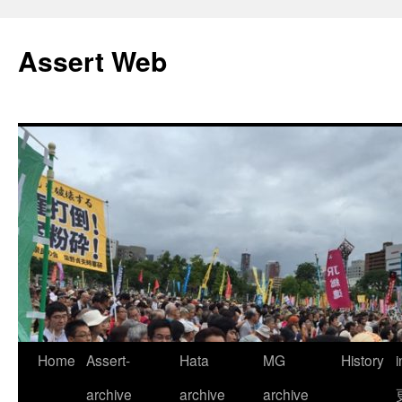
コ
ン
Assert Web
テ
ン
ツ
へ
ス
キ
ッ
プ
Home
Assert-
Hata
MG
History
archive
archive
archive