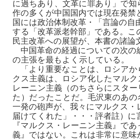
に過ちあり、文革に罪あり」で知
作の多くが中国国内では現在発禁
国には政治体制改革・「言論の自
する「改革派老幹部」である。こ
民主改革への展望が、本書の諸論
中国革命の経過についての次の
の主張を最もよく示している。
「より重要なことは、ロシアか
クス主義は、ロシア化したマルク
レーニン主義（のちさらにスター
た）だったことだ。毛沢東のあの
一発の砲声が、我々にマルクス・
届けてくれた」・・・評者註）に
『マルクス・レーニン主義』であ
義』ではない。これは非常に意味