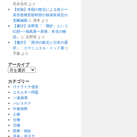
高木浩司
より
【投稿】米国の敗北による焦りー
高市政権官邸幹部の核保有発言の
支離滅裂
に
津本
より
【書評】吉野実『「廃炉」という
幻想──福島第一原発、本当の物
語』
に
吉野実
より
【書評】「西洋の敗北と日本の選
択」・エマニュエル・トッド著
に
芋森
より
アーカイブ
ア
ー
カ
カテゴリー
イ
ウクライナ侵攻
ブ
エネルギー問題
ソ連崩壊
パレスチナ
中東情勢
人権
分権
労働
医療・福祉
原発・原子力