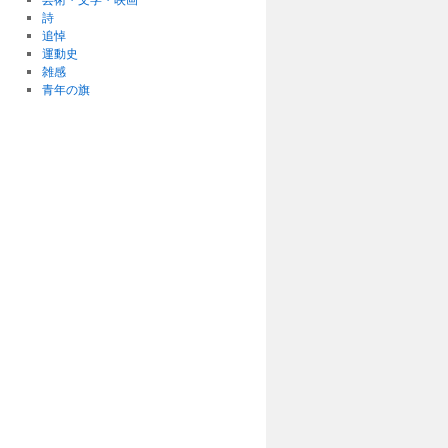
詩
追悼
運動史
雑感
青年の旗