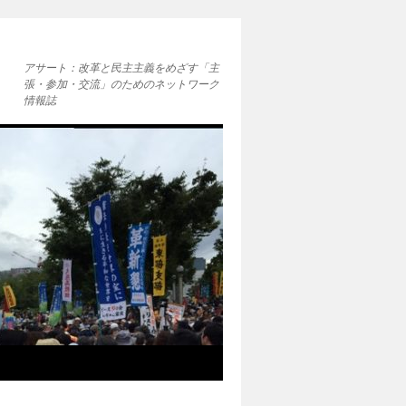
アサート：改革と民主主義をめざす「主
張・参加・交流」のためのネットワーク
情報誌