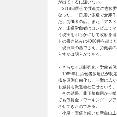
が出てくるに違いない。
2月8日国会で共産党の志位委
なった。「日雇い派遣で倉庫作
た」労働者の話、また「アスベ
が、派遣労働者はコンビニでマ
う現実を明らかにして政府を追
トの書き込みは4000件を越え
現行法の基でさえ、労働者の
らすかは明らかである。
＜さらなる規制強化・労働者保
1985年に労働者派遣法が制
務を原則自由化し、一挙に広が
も減員も派遣会社任せという、
その結果、非正規雇用が一挙
ても低賃金（ワーキング・プア
させてきたのである。
小泉・安倍と続いた新自由主