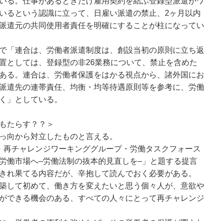
いる。仕事があるときだけ雇用契約を結ぶ登録型派遣がワ
いるという認識に立って、日雇い派遣の禁止、2ヶ月以内
派遣元の共同使用者責任を明確にすることが柱になってい
で「連合は、労働者派遣制度は、創設当初の原則に立ち返
置としては、登録型の非26業務について、禁止を含めた
ある。連合は、労働者保護をはかる視点から、諸外国にお
派遣先の連帯責任、均衡・均等待遇原則等を参考に、労働
く」としている。
もたらす？？＞
っ向から対立したものと言える。
・再チャレンジワーキンググループ・労働タスクフォース
労働市場へ–労働法制の抜本的見直しを–」と題する提言
きれ果てる内容だが、辛抱して読んでおく必要がある。
築して初めて、働き方を変えたいと思う個々人が、意欲や
ができる機会のある、すべての人々にとって再チャレンジ