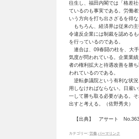
往生し、福田内閣では「格差社
ているのも事実である。労働者
いう方向を打ち出さざるを得な
もちろん、経済界は従来の主
令違反企業には制裁を認めるも
を行っているのである。
連合は、09春闘の柱を、大手
気度が問われている。企業業績
者の権利拡大と待遇改善を勝ち
われているのである。
逆転参議院という有利な状況
用しなければならない。日雇い
一して勝ち取る必要がある。そ
出すと考える。（佐野秀夫）
【出典】 アサート No.363 
カテゴリー:
労働
パーマリンク