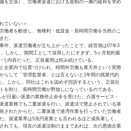
備を主張）、労働者派遣における規制の一層の緩和を求め
れていない＞
労働者を酷使し、無権利・低賃金・長時間労働を当然のこ
きた。
件。派遣労働者が立ち上がったことで、経営側は07年3
した。しかし、期間工として採用したにすぎず、5ヶ月契約最
という内容だった。正規雇用は拒み続けている。
と企業内で位置づけられ、時間外労働も青天井という実態
からして「管理監督者」とは言えないと2年間の残業代約
した。しかし、同社はこれを認めず控訴するという。正規社
トを削り、長時間労働が野放しになっているのである。
ルが日雇い派遣の業務停止命令を受けた。介護サービス・
派遣業務でも二重派遣を行い、派遣法で禁止されている港
発されたからだ。二重派遣で港湾作業を行っていた労働者
た。派遣業界は5兆円産業とも言われるほど成長著しく、
されても、現在の派遣法制のままであれば、次の悪徳企業