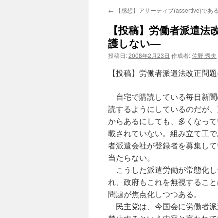
←
【感想】アサーティブ(assertive)であ
【投稿】労働者派遣法
護しない—
投稿日:
2008年2月23日
作成者:
佐野 秀夫
【投稿】労働者派遣法改正問題
自宅で購読している毎日新聞
読するようにしているのだが、
からあるにしても、多くなって
載されていない。組み立て工で
者派遣会社が登録者を募集して
当たらない。
こうした派遣労働が常態化し
れ、政府もこれを無視すること
問題が焦点化しつつある。
民主党は、今国会に労働者派