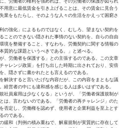
に、労働者の権利を強めれば、その労働者の保護が図られ
不用意に最低賃金を引き上げることは、その賃金に見合う
失業をもたらし、そのような人々の生活をかえって困窮さ
利の強化」によるものではなく、むしろ、望まない契約を
ることのできない隠された事情のない契約を、自らの自由
環境を整備すること、すなわち、労働契約に関する情報の
本質的な課題というべきである。」と述べる。
が、労働者を保護する」との主張するのである。この文章
チャレンジ政策」を打ち出した時期に出されており、安倍
を、隠さずに書かれたとも言えるのである。
を解決すると言いたげな内容だが、この内容をまともな議
。経営者の中にも違和感を感じる人は多いはずである。
規社員雇用は少なくなる」というが、「労働者保護規制が
とは、言わないのである。「労働者の再チャレンジ」のた
を否定し、労働権を認めず、使用者と企業利益を至上とす
るのである。
の緩和（判例の積み重ねで、解雇規制が実質的に存在して