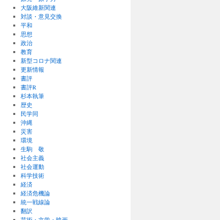
大阪維新関連
対談・意見交換
平和
思想
政治
教育
新型コロナ関連
更新情報
書評
書評R
杉本執筆
歴史
民学同
沖縄
災害
環境
生駒 敬
社会主義
社会運動
科学技術
経済
経済危機論
統一戦線論
翻訳
芸術・文学・映画