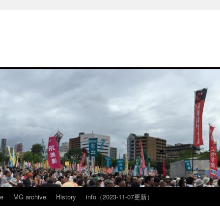
ve
MG archive
History
info（2023-11-07更新）