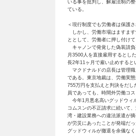
いる事を批判し、解雇法制の整
ている。
＜現行制度でも労働者は保護さ
しかし、労働市場はますます
ととして、労働者に押し付けて
キャノンで発覚した偽装請負事
月3500人を直接雇用すると
長2年11ヶ月で雇い止めする
マクドナルドの店長は管理職
である。東京地裁は、労働実態
755万円を支払えと判決をだ
員であっても、時間外労働コス
今年1月悪名高いグッドウィ
コムスンの不正請求に続いて、
湾・建設業務への違法派遣が摘
が労災にあったことが発端だっ
グッドウィルが撤退を余儀なく