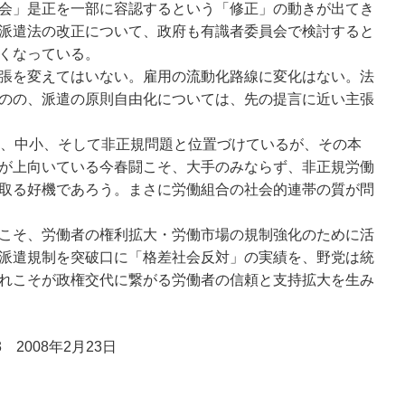
会」是正を一部に容認するという「修正」の動きが出てき
派遣法の改正について、政府も有識者委員会で検討すると
くなっている。
張を変えてはいない。雇用の流動化路線に変化はない。法
のの、派遣の原則自由化については、先の提言に近い主張
、中小、そして非正規問題と位置づけているが、その本
が上向いている今春闘こそ、大手のみならず、非正規労働
取る好機であろう。まさに労働組合の社会的連帯の質が問
こそ、労働者の権利拡大・労働市場の規制強化のために活
派遣規制を突破口に「格差社会反対」の実績を、野党は統
れこそが政権交代に繋がる労働者の信頼と支持拡大を生み
2008年2月23日