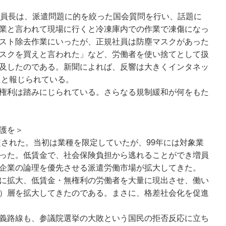
員長は、派遣問題に的を絞った国会質問を行い、話題に
業と言われて現場に行くと冷凍庫内での作業で凍傷になっ
スト除去作業にいったが、正規社員は防塵マスクがあった
スクを買えと言われた」など、労働者を使い捨てとして扱
及したのである。新聞によれば、反響は大きくインタネッ
たと報じられている。
権利は踏みにじられている。さらなる規制緩和が何をもた
護を＞
定された。当初は業種を限定していたが、99年には対象業
った。低賃金で、社会保険負担から逃れることができ増員
企業の論理を優先させる派遣労働市場が拡大してきた。
に拡大、低賃金・無権利の労働者を大量に現出させ、働い
）層を拡大してきたのである。まさに、格差社会化を促進
義路線も、参議院選挙の大敗という国民の拒否反応に立ち