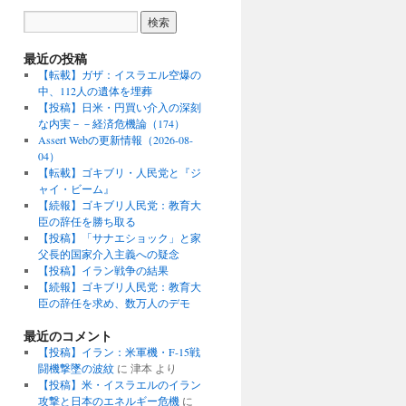
最近の投稿
【転載】ガザ：イスラエル空爆の
中、112人の遺体を埋葬
【投稿】日米・円買い介入の深刻
な内実－－経済危機論（174）
Assert Webの更新情報（2026-08-
04）
【転載】ゴキブリ・人民党と『ジ
ャイ・ビーム』
【続報】ゴキブリ人民党：教育大
臣の辞任を勝ち取る
【投稿】「サナエショック」と家
父長的国家介入主義への疑念
【投稿】イラン戦争の結果
【続報】ゴキブリ人民党：教育大
臣の辞任を求め、数万人のデモ
最近のコメント
【投稿】イラン：米軍機・F-15戦
闘機撃墜の波紋
に
津本
より
【投稿】米・イスラエルのイラン
攻撃と日本のエネルギー危機
に