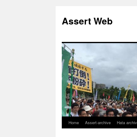
コ
ン
Assert Web
テ
ン
ツ
へ
ス
キ
ッ
プ
Home
Assert-archive
Hata archi