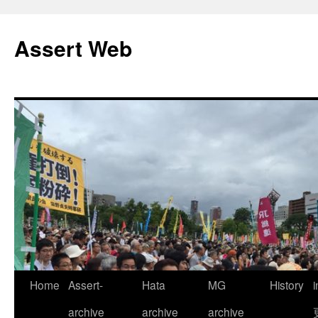
コ
ン
Assert Web
テ
ン
ツ
へ
ス
キ
ッ
プ
Home
Assert-
Hata
MG
History
archive
archive
archive