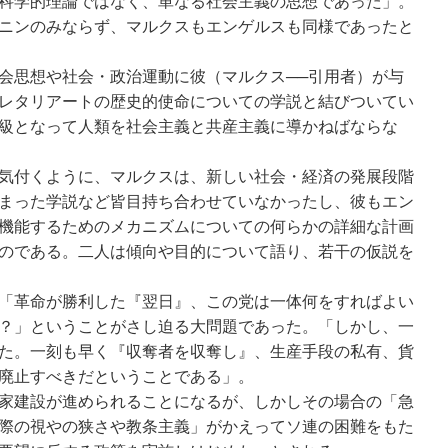
科学的理論ではなく、単なる社会主義の思想であった」。
ニンのみならず、マルクスもエンゲルスも同様であったと
会思想や社会・政治運動に彼（マルクス──引用者）が与
レタリアートの歴史的使命についての学説と結びついてい
級となって人類を社会主義と共産主義に導かねばならな
気付くように、マルクスは、新しい社会・経済の発展段階
まった学説など皆目持ち合わせていなかったし、彼もエン
機能するためのメカニズムについての何らかの詳細な計画
のである。二人は傾向や目的について語り、若干の仮説を
「革命が勝利した『翌日』、この党は一体何をすればよい
？」ということがさし迫る大問題であった。「しかし、一
た。一刻も早く『収奪者を収奪し』、生産手段の私有、貨
廃止すべきだということである」。
家建設が進められることになるが、しかしその場合の「急
際の視やの狭さや教条主義」がかえってソ連の困難をもた