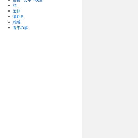
詩
追悼
運動史
雑感
青年の旗