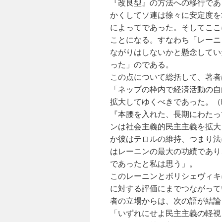
『改良型』の方法への移行であ
かくしてソ連は徐々に安定度を
によってであった。そしてここ
ことになる。すなわち「レーニ
ながりはしないかと懸念してい
った」のである。
この点について総括して、著者
「ネップの枠内で経済活動の自
拡大してゆくべきであった。（
『本腰を入れた、長期にわたっ
ンは社会主義的民主主義を拡大
か彼はテロルの維持、つまり法
はレーニンの最大の功績であり
であったと私は思う」。
このレーニンとボリシェヴィキ
に対する評価にまでつながって
者の立場からは、次の語が結論
「いずれにせよ民主主義の軽視