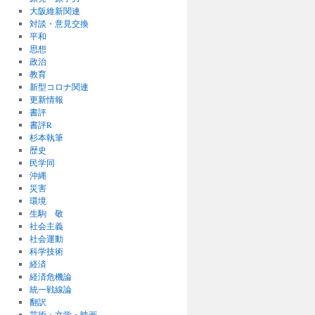
大阪維新関連
対談・意見交換
平和
思想
政治
教育
新型コロナ関連
更新情報
書評
書評R
杉本執筆
歴史
民学同
沖縄
災害
環境
生駒 敬
社会主義
社会運動
科学技術
経済
経済危機論
統一戦線論
翻訳
芸術・文学・映画