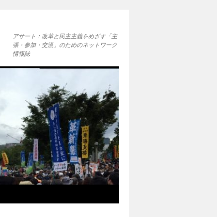
アサート：改革と民主主義をめざす「主
張・参加・交流」のためのネットワーク
情報誌