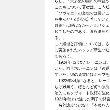
らし、「大多数の国民の利益や
この点について著者は、こう述
「ソヴィエトの文献では長いこ
を生んだとの説が定着していた
政策とは呼ばなかったボリシェ
起こしたのであり、食糧徴発や
る」。
この経過と評価については、さ
に実施されたネップが新生ソ連
であろう。
「1924年にはまだレーニン
いた。同年末レーニンは『後退
ていた。彼の覚書にはネップを
「1922年秋頃になると、レ
ちは難無く、ほとんど何の強制
治的にもソヴィエト政権を強化
1921年秋とは違った調子で
一時的譲歩ではなく『本腰を入