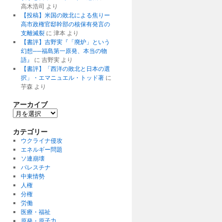
高木浩司
より
【投稿】米国の敗北による焦りー
高市政権官邸幹部の核保有発言の
支離滅裂
に
津本
より
【書評】吉野実『「廃炉」という
幻想──福島第一原発、本当の物
語』
に
吉野実
より
【書評】「西洋の敗北と日本の選
択」・エマニュエル・トッド著
に
芋森
より
アーカイブ
ア
ー
カ
カテゴリー
イ
ウクライナ侵攻
ブ
エネルギー問題
ソ連崩壊
パレスチナ
中東情勢
人権
分権
労働
医療・福祉
原発・原子力