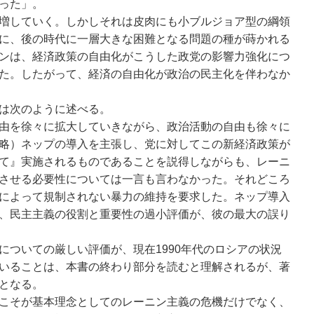
った」。
増していく。しかしそれは皮肉にも小ブルジョア型の綱領
に、後の時代に一層大きな困難となる問題の種が蒔かれる
ンは、経済政策の自由化がこうした政党の影響力強化につ
た。したがって、経済の自由化が政治の民主化を伴わなか
は次のように述べる。
由を徐々に拡大していきながら、政治活動の自由も徐々に
略）ネップの導入を主張し、党に対してこの新経済政策が
て』実施されるものであることを説得しながらも、レーニ
させる必要性については一言も言わなかった。それどころ
によって規制されない暴力の維持を要求した。ネップ導入
、民主主義の役割と重要性の過小評価が、彼の最大の誤り
についての厳しい評価が、現在1990年代のロシアの状況
いることは、本書の終わり部分を読むと理解されるが、著
となる。
こそが基本理念としてのレーニン主義の危機だけでなく、