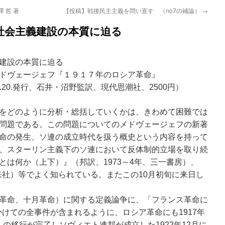
 哲 著
【投稿】戦後民主主義を問い直す （no7の補論）
→
社会主義建設の本質に迫る
建設の本質に迫る
ェフ『１９１７年のロシア革命』
、石井・沼野監訳、現代思潮社、2500円）
をどのように分析・総括していくかは、きわめて困難では
問題である。この問題についてのメドヴェージェフの新著
命の発生、ソ連の成立時代を扱う概史という内容を持って
、スターリン主義下のソ連において反体制的立場を取り続
とは何か（上下）』（邦訳、1973～4年、三一書房）、
未来社）等でよく知られている。またこの10月初旬に来日し
革命、十月革命）に関する定義論争に、「フランス革命に
にかけての全事件が含まれるように、ロシア革命にも1917年
への移行が完了しソヴィエト連邦が成立した1922年12月に