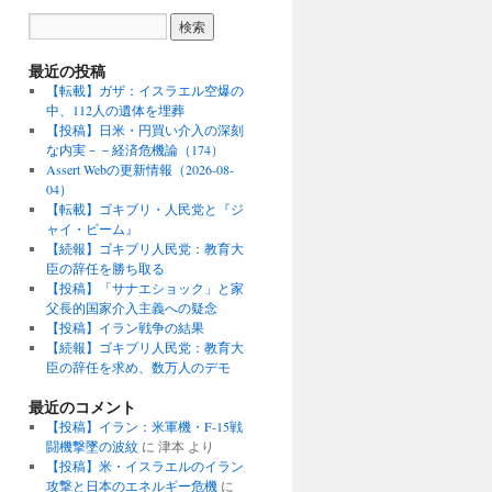
最近の投稿
【転載】ガザ：イスラエル空爆の
中、112人の遺体を埋葬
【投稿】日米・円買い介入の深刻
な内実－－経済危機論（174）
Assert Webの更新情報（2026-08-
04）
【転載】ゴキブリ・人民党と『ジ
ャイ・ビーム』
【続報】ゴキブリ人民党：教育大
臣の辞任を勝ち取る
【投稿】「サナエショック」と家
父長的国家介入主義への疑念
【投稿】イラン戦争の結果
【続報】ゴキブリ人民党：教育大
臣の辞任を求め、数万人のデモ
最近のコメント
【投稿】イラン：米軍機・F-15戦
闘機撃墜の波紋
に
津本
より
【投稿】米・イスラエルのイラン
攻撃と日本のエネルギー危機
に