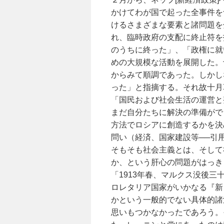
かけてわが国で起った全事件を
けるさまざまな要素と諸問題を
れ、臨時政府の支配に終止符を
のうちに終った」、「政権に就
めの大規模な活動を展開した。
からみて順調であった。しかし
った」と指摘する。それ故十月
「国民および社会生活の運営と
まだ自分たちに解決の準備がで
方法でロシアに創造するかを決
問い（経済、国家建設等──引
そもそも社会主義とは、そして
か、という肝心の問題がはっき
「1913年春、マルクス没後
ロレタリア国家がいかなる『新
かという一般的でない具体的諸
思いもつかなかったであろう。