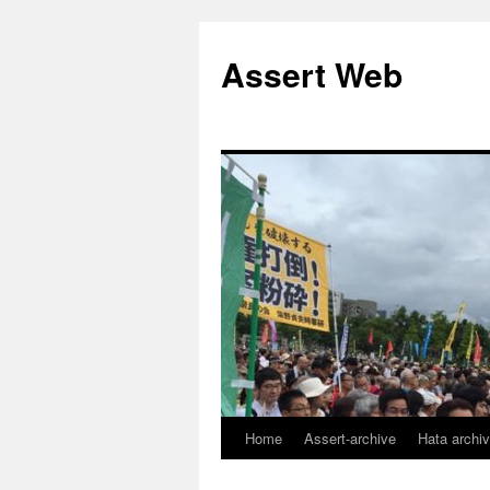
コ
ン
Assert Web
テ
ン
ツ
へ
ス
キ
ッ
プ
Home
Assert-archive
Hata archi