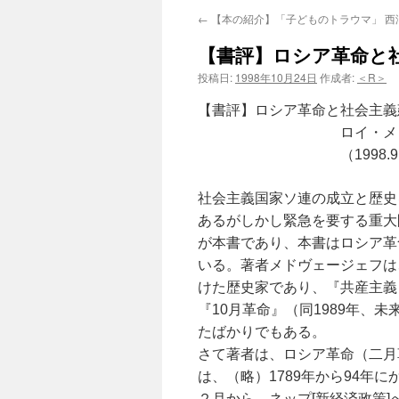
←
【本の紹介】「子どものトラウマ」 西澤
【書評】ロシア革命と
投稿日:
1998年10月24日
作成者:
＜R＞
【書評】ロシア革命と社会主義
ロイ・メドヴェージ
（1998.9.20.発行
社会主義国家ソ連の成立と歴史
あるがしかし緊急を要する重大
が本書であり、本書はロシア革
いる。著者メドヴェージェフは
けた歴史家であり、『共産主義
『10月革命』（同1989年、
たばかりでもある。
さて著者は、ロシア革命（二月
は、（略）1789年から94年
２月から、ネップ[新経済政策]