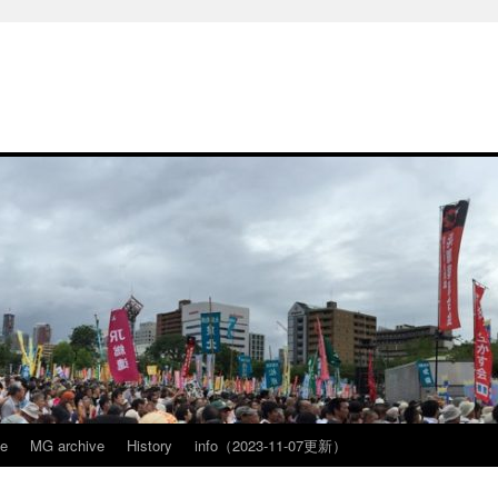
ve
MG archive
History
info（2023-11-07更新）