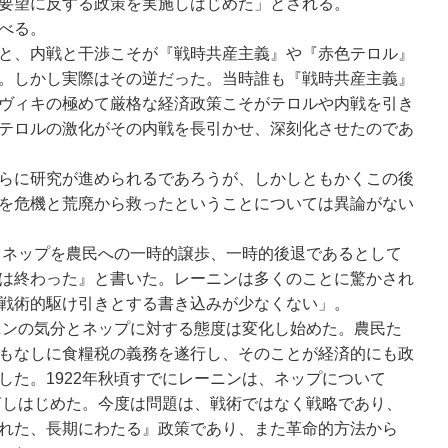
要望に反する政策を実施しはじめた」とされる。
べる。
と、内戦と干渉こそが『戦時共産主義』や『赤色テロル』
。しかし実際はその逆だった。当時誰も『戦時共産主義』
ヴィキの極めて厳格な経済政策こそがテロルや内戦を引き
テロルの激化がその内戦を長引かせ、深刻化させたのであ
らに研究が進められるであろうが、しかしともかくこの後
を危機と荒廃から救ったということについては異論がない
は、ネップを農民への一時的譲歩、一時的後退であるとして
は終わった』と書いた。レーニンは多くのことに驚かされ
戦術的駆け引きとする書き込みが少なくない」。
ーニンの気分とネップに対する態度は変化し始めた。農民た
もなしに食糧税の義務を遂行し、そのことが経済的にも政
した。1922年秋頃すでにレーニンは、ネップについて
発言しはじめた。今度は問題は、戦術ではなく戦略であり、
れた、長期にわたる』政策であり、また革命的方法から