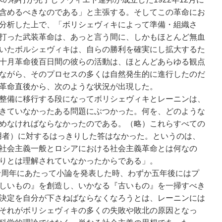
含めるべきなのである」と主張する。そしてこの革命にお
分析した上で、「ボリシェヴィキによって準備・組織さ
打った武装革命は、あっと言う間に、しかもほとんど無血
いたボルシェヴィキは、自らの勝利を確実にし拡大するた
十月革命後百日間の彼らの活動は、ほとんどあらゆる観点
ながら、そのプロセスの多くは自然発生的に進行したのだ
革命直後から、次のような状況が出現した。
整備に移行する段になってボリシェヴィキとレーニンは、
きていなかったある問題にぶつかった。何を、どのような
めなければならなかったのである。（略）これらすべての
用者）に対するはっきりした答はなかった。というのは、
社会主義一般とロシアにおける社会主義革命とは何なの
りとは理解されていなかったからである」。
三十周年にあたって小論を発表した時、わずか五年後にはプ
しいもの』を創造し、いかなる『古いもの』を一掃すべき
決定を自分が下さねばならなくなろうとは、レーニンには
それがボリシェヴィキの多くの失敗や敗北の原因となっ