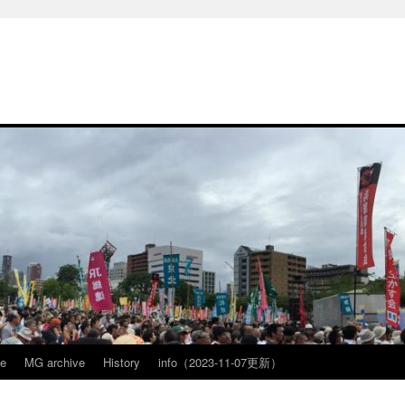
ve
MG archive
History
info（2023-11-07更新）