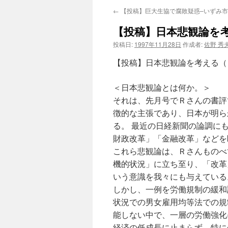
←
【投稿】巨大生協で腐敗疑惑–いずみ
【投稿】日本悲観論を考
投稿日:
1997年11月28日
作成者:
佐野 秀
【投稿】日本悲観論を考える（
＜日本悲観論とは何か。＞
それは、先月号でＲさんの書評
徴的な主張であり、日本が明ら
る。 最近の日経新聞の論調に
財政改革」「金融改革」などを
これら悲観論は、Ｒさんものべ
機的状況」に立ち至り、「改革
いう意識を我々にも与えている
しかし、一例を労働規制の緩和
状況での男女雇用均等法での規
能しない中で、一層の労働強化
経済の低成長に止まらず、特に