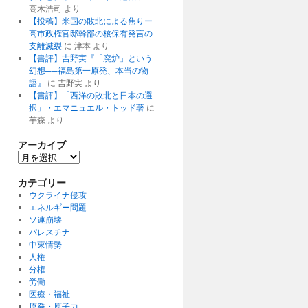
高木浩司
より
【投稿】米国の敗北による焦りー
高市政権官邸幹部の核保有発言の
支離滅裂
に
津本
より
【書評】吉野実『「廃炉」という
幻想──福島第一原発、本当の物
語』
に
吉野実
より
【書評】「西洋の敗北と日本の選
択」・エマニュエル・トッド著
に
芋森
より
アーカイブ
ア
ー
カ
カテゴリー
イ
ウクライナ侵攻
ブ
エネルギー問題
ソ連崩壊
パレスチナ
中東情勢
人権
分権
労働
医療・福祉
原発・原子力