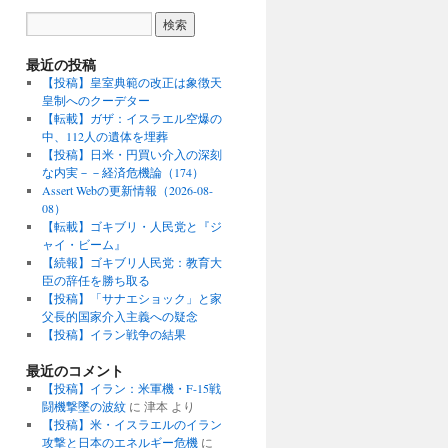
最近の投稿
【投稿】皇室典範の改正は象徴天
皇制へのクーデター
【転載】ガザ：イスラエル空爆の
中、112人の遺体を埋葬
【投稿】日米・円買い介入の深刻
な内実－－経済危機論（174）
Assert Webの更新情報（2026-08-
08）
【転載】ゴキブリ・人民党と『ジ
ャイ・ビーム』
【続報】ゴキブリ人民党：教育大
臣の辞任を勝ち取る
【投稿】「サナエショック」と家
父長的国家介入主義への疑念
【投稿】イラン戦争の結果
最近のコメント
【投稿】イラン：米軍機・F-15戦
闘機撃墜の波紋
に
津本
より
【投稿】米・イスラエルのイラン
攻撃と日本のエネルギー危機
に