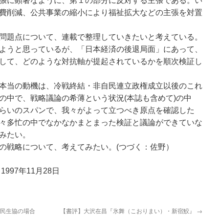
張に顕著なように、第１の部分に反対する主張である。い
費削減、公共事業の縮小により福祉拡大などの主張を対置
問題点について、連載で整理していきたいと考えている。
ようと思っているが、「日本経済の後退局面」にあって、
して、どのような対抗軸が提起されているかを順次検証し
本当の動機は、冷戦終結・非自民連立政権成立以後のこれ
の中で、戦略議論の希薄という状況(本誌も含めて)の中
らいのスパンで、我々がよって立つべき原点を確認した
々多忙の中でなかなかまとまった検証と議論ができていな
みたい。
の戦略について、考えてみたい。(つづく：佐野）
997年11月28日
市民生協の場合
【書評】大沢在昌『氷舞（こおりまい）・新宿鮫』
→