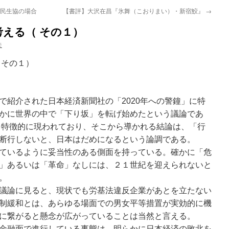
市民生協の場合
【書評】大沢在昌『氷舞（こおりまい）・新宿鮫』
→
える（ その１）
夫
 その１）
で紹介された日本経済新聞社の「2020年への警鐘」に特
かに世界の中で「下り坂」を転げ始めたという議論であ
も特徴的に現われており、そこから導かれる結論は、「行
断行しないと、日本はだめになるという論調である。
ているように妥当性のある側面を持っている。確かに「危
」あるいは「革命」なしには、２１世紀を迎えられないと
。
議論に見ると、現状でも労基法違反企業があとを立たない
制緩和とは、あらゆる場面での男女平等措置が実効的に機
に繋がると懸念が広がっていることは当然と言える。
金融面で進行している事態は、明らかに日本経済の敗北を