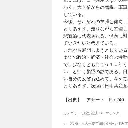
第３には、日本共産党などの主
わく、大企業からの増税、軍事
している。
今後、それぞれの主張と傾向、
とりあえず、走りながら整理し
悲観論に代表される、傾向に対
ていきたいと考えている。
これから展開しようとしている
までの政治・経済・社会の激動
で、少なくとも向こう１０年く
い、という願望の故である。日
い自分の反省も込めて、考えて
とりあえず、次回は日本共産党
【出典】 アサート No.240 1
カテゴリー:
政治
,
経済
パーマリンク
←
【投稿】巨大生協で腐敗疑惑–いずみ