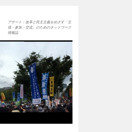
アサート：改革と民主主義をめざす「主
張・参加・交流」のためのネットワーク
情報誌