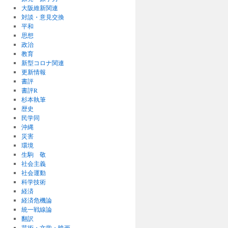
大阪維新関連
対談・意見交換
平和
思想
政治
教育
新型コロナ関連
更新情報
書評
書評R
杉本執筆
歴史
民学同
沖縄
災害
環境
生駒 敬
社会主義
社会運動
科学技術
経済
経済危機論
統一戦線論
翻訳
芸術・文学・映画