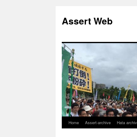
コ
ン
Assert Web
テ
ン
ツ
へ
ス
キ
ッ
プ
Home
Assert-archive
Hata archi