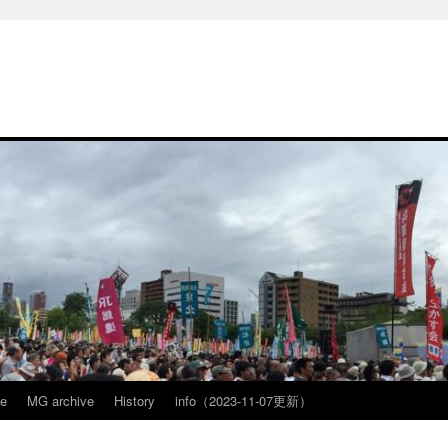
ve
MG archive
History
info（2023-11-07更新）