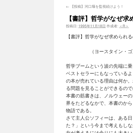
←
【投稿】河口堰を監視続けよう！
【書評】哲学がなぜ求
投稿日:
1995年11月18日
作成者:
＜R＞
【書評】哲学がなぜ求められる
『ソフィーの世
（ヨースタイン・ゴルデル、池
哲学ブームという波の先端に乗
ベストセラーにもなっているよ
の本が売れている理由は何か。
る問題を見ることができるので
本書の筋書きは、ノルウェーの
界をたどるなかで、本書のから
物語である。
さて主人公ソフィーは、ある日
た？」という今まで考えもしな
女が考えるには余りにも大きい