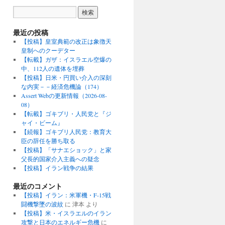
最近の投稿
【投稿】皇室典範の改正は象徴天
皇制へのクーデター
【転載】ガザ：イスラエル空爆の
中、112人の遺体を埋葬
【投稿】日米・円買い介入の深刻
な内実－－経済危機論（174）
Assert Webの更新情報（2026-08-
08）
【転載】ゴキブリ・人民党と『ジ
ャイ・ビーム』
【続報】ゴキブリ人民党：教育大
臣の辞任を勝ち取る
【投稿】「サナエショック」と家
父長的国家介入主義への疑念
【投稿】イラン戦争の結果
最近のコメント
【投稿】イラン：米軍機・F-15戦
闘機撃墜の波紋
に
津本
より
【投稿】米・イスラエルのイラン
攻撃と日本のエネルギー危機
に