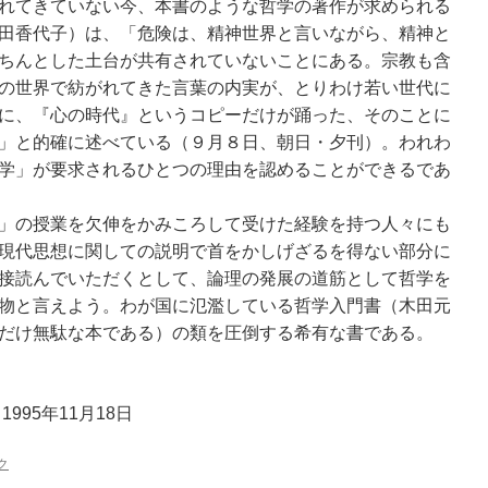
れてきていない今、本書のような哲学の著作が求められる
田香代子）は、「危険は、精神世界と言いながら、精神と
ちんとした土台が共有されていないことにある。宗教も含
の世界で紡がれてきた言葉の内実が、とりわけ若い世代に
に、『心の時代』というコピーだけが踊った、そのことに
」と的確に述べている（９月８日、朝日・夕刊）。われわ
学」が要求されるひとつの理由を認めることができるであ
」の授業を欠伸をかみころして受けた経験を持つ人々にも
現代思想に関しての説明で首をかしげざるを得ない部分に
接読んでいただくとして、論理の発展の道筋として哲学を
物と言えよう。わが国に氾濫している哲学入門書（木田元
むだけ無駄な本である）の類を圧倒する希有な書である。
995年11月18日
ク