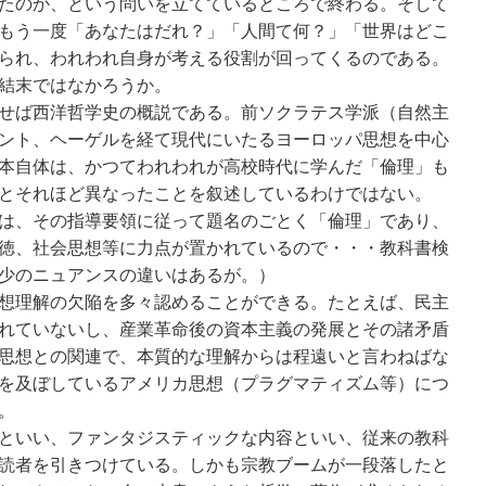
たのか、という問いを立てているところで終わる。そして
もう一度「あなたはだれ？」「人間て何？」「世界はどこ
られ、われわれ自身が考える役割が回ってくるのである。
結末ではなかろうか。
せば西洋哲学史の概説である。前ソクラテス学派（自然主
ント、ヘーゲルを経て現代にいたるヨーロッパ思想を中心
本自体は、かつてわれわれが高校時代に学んだ「倫理」も
とそれほど異なったことを叙述しているわけではない。
は、その指導要領に従って題名のごとく「倫理」であり、
徳、社会思想等に力点が置かれているので・・・教科書検
少のニュアンスの違いはあるが。）
想理解の欠陥を多々認めることができる。たとえば、民主
れていないし、産業革命後の資本主義の発展とその諸矛盾
思想との関連で、本質的な理解からは程遠いと言わねばな
を及ぼしているアメリカ思想（プラグマティズム等）につ
。
といい、ファンタジスティックな内容といい、従来の教科
読者を引きつけている。しかも宗教ブームが一段落したと