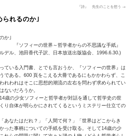
『詩』 先生のことを想う
→
められるのか｣
のか｣
界～哲学者からの不思議な手紙』
田香代子訳、日本放送出版協会、1996.6.30.)
っている入門書、とでも言おうか、『ソフィーの世界』は
うである。600 頁をこえる大冊であるにもかかわらず、こ
われわれはそこに思想的潮流の左右を問わず求められてい
はないだろうか。
14歳の少女ソフィーと哲学者が対話を通して哲学史の世
くり自体が明らかにされてくるというミステリー仕立ての
「あなたはだれ？」「人間て何？」「世界はどこからき
かった事柄についての手紙を受け取る。そして14歳の少
これらの問題に関して次々と謎の人物（どうも哲学者らし