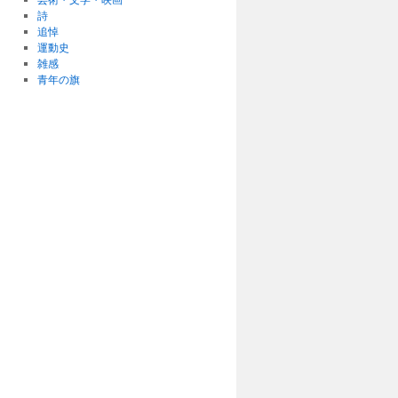
詩
追悼
運動史
雑感
青年の旗