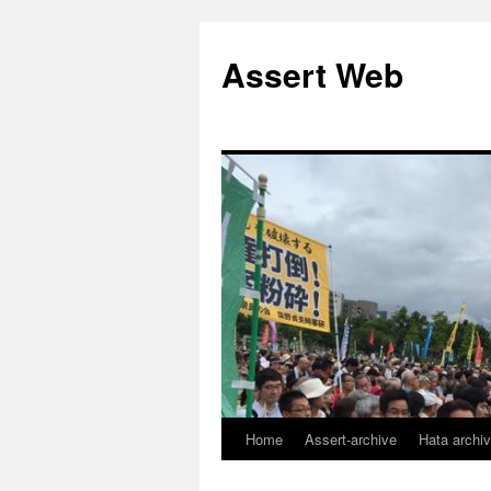
コ
ン
Assert Web
テ
ン
ツ
へ
ス
キ
ッ
プ
Home
Assert-archive
Hata archi