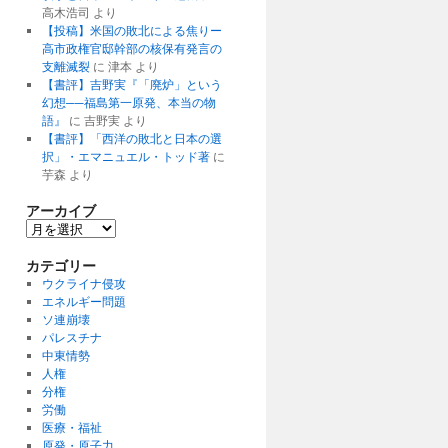
高木浩司
より
【投稿】米国の敗北による焦りー
高市政権官邸幹部の核保有発言の
支離滅裂
に
津本
より
【書評】吉野実『「廃炉」という
幻想──福島第一原発、本当の物
語』
に
吉野実
より
【書評】「西洋の敗北と日本の選
択」・エマニュエル・トッド著
に
芋森
より
アーカイブ
ア
ー
カ
カテゴリー
イ
ウクライナ侵攻
ブ
エネルギー問題
ソ連崩壊
パレスチナ
中東情勢
人権
分権
労働
医療・福祉
原発・原子力