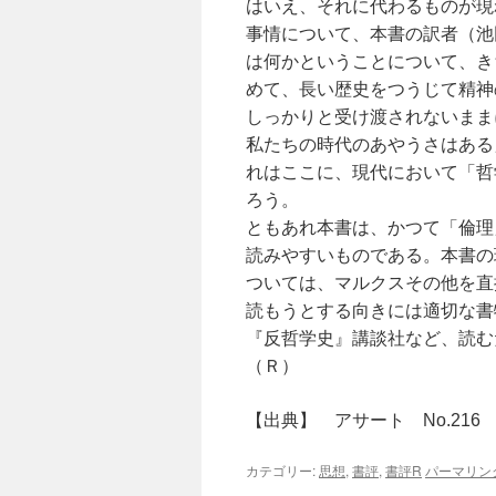
はいえ、それに代わるものが現
事情について、本書の訳者（池
は何かということについて、き
めて、長い歴史をつうじて精神
しっかりと受け渡されないまま
私たちの時代のあやうさはある
れはここに、現代において「哲
ろう。
ともあれ本書は、かつて「倫理
読みやすいものである。本書の
ついては、マルクスその他を直
読もうとする向きには適切な書
『反哲学史』講談社など、読
（Ｒ）
【出典】 アサート No.216 1
カテゴリー:
思想
,
書評
,
書評R
パーマリン