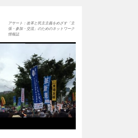
アサート：改革と民主主義をめざす「主
張・参加・交流」のためのネットワーク
情報誌