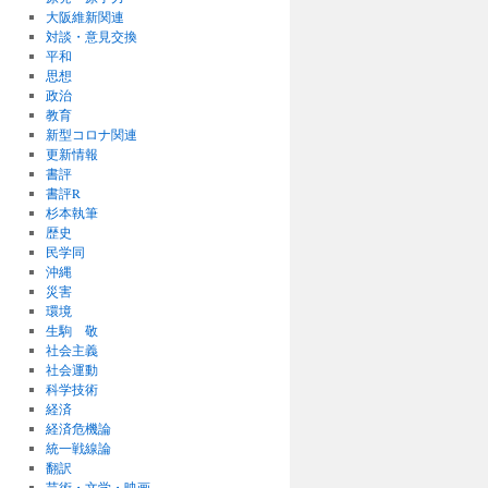
大阪維新関連
対談・意見交換
平和
思想
政治
教育
新型コロナ関連
更新情報
書評
書評R
杉本執筆
歴史
民学同
沖縄
災害
環境
生駒 敬
社会主義
社会運動
科学技術
経済
経済危機論
統一戦線論
翻訳
芸術・文学・映画