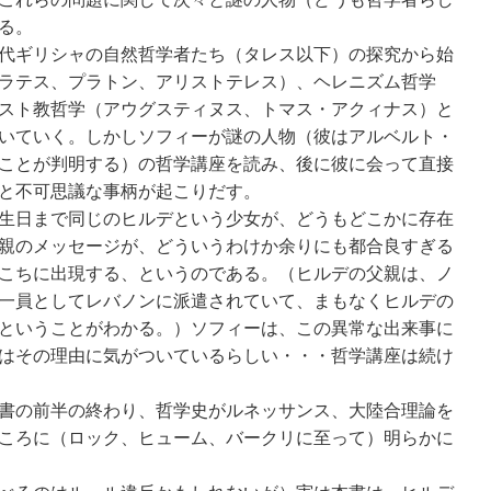
る。
代ギリシャの自然哲学者たち（タレス以下）の探究から始
ラテス、プラトン、アリストテレス）、ヘレニズム哲学
スト教哲学（アウグスティヌス、トマス・アクィナス）と
いていく。しかしソフィーが謎の人物（彼はアルベルト・
ことが判明する）の哲学講座を読み、後に彼に会って直接
と不可思議な事柄が起こりだす。
生日まで同じのヒルデという少女が、どうもどこかに存在
親のメッセージが、どういうわけか余りにも都合良すぎる
こちに出現する、というのである。（ヒルデの父親は、ノ
一員としてレバノンに派遣されていて、まもなくヒルデの
ということがわかる。）ソフィーは、この異常な出来事に
はその理由に気がついているらしい・・・哲学講座は続け
書の前半の終わり、哲学史がルネッサンス、大陸合理論を
ころに（ロック、ヒューム、バークリに至って）明らかに