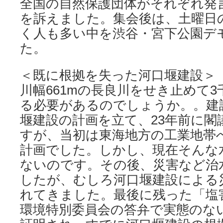
全国の自然保護団体がそれぞれ発
を訴えました。集会後は、土曜日
く人も多い中を渋谷・宮下公園デ
た。
＜既に根拠を失った河口堰建設＞
川幅661mの長良川をせき止めて
る必要があるのでしょうか。。建
堰建設の計画を立て、23年前に閣
すが、当初は東海地方の工業地帯
計画でした。しかし、現在そんな
ないのです。その後、災害など治
したが、むしろ河口堰建設による
れてきました。最後に残った「塩
環境特別委員会の答弁で実態のな