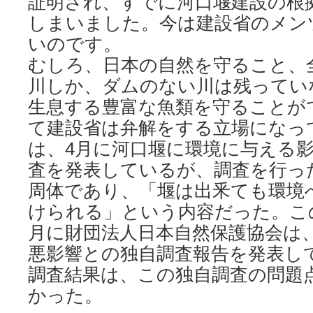
証明され、すでに河口堰建設の根
しまいました。今は建設省のメン
いのです。
むしろ、日本の自然を守ること、
川しか、ダムのない川は残ってい
生息する豊富な魚類を守ることが
て建設省は弁解をする立場になっ
は、4月に河口堰に環境に与える
査を発表しているが、調査を行っ
周体であり、「堰は出釆ても環境
けられる」という内容だった。こ
月に財団法人日本自然保護協会は
悪影響との独自調査報告を発表し
調査結果は、この独自調査の問題
かった。