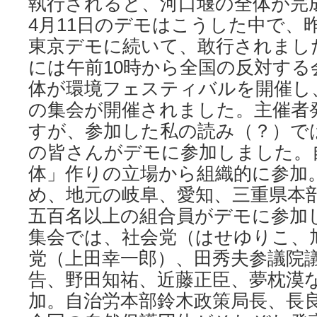
執行されると、河口堰の全体が完
4月11日のデモはこうした中で、昨年
東京デモに続いて、敢行されまし
には午前10時から全国の反対する
体が環境フェスティバルを開催し
の集会が開催されました。主催者
すが、参加した私の読み（？）では
の皆さんがデモに参加しました。
体」作りの立場から組織的に参加
め、地元の岐阜、愛知、三重県本
五百名以上の組合員がデモに参加
集会では、社会党（はせゆりこ、
党（上田幸一郎）、田秀夫参議院
告、野田知祐、近藤正臣、夢枕漠
加。自治労本部鈴木政策局長、長