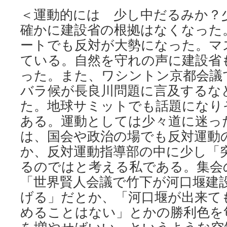
＜運動的には 少し中だるみか？
確かに建設省の根拠はなくなった
ートでも反対が大勢になった。マ
ている。自然を守れの声に建設省
った。また、ワシントン京都会議
バラ候が長良川問題に言及するな
た。地球サミットでも話題になり
ある。運動としては少々道に迷っ
は、国会や政治の場でも反対運動
か、反対運動指導部の中に少し「
るのではと考える私である。集会
「世界賢人会議で竹下が河口堰建
げる」だとか、「河口堰が出来て
めることはない」とかの勝利色を