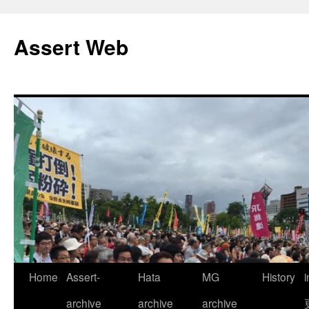
コ
ン
Assert Web
テ
ン
ツ
へ
ス
キ
ッ
プ
Home
Assert-
Hata
MG
History
archive
archive
archive