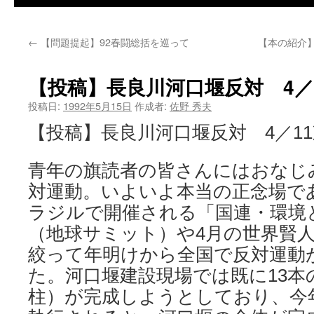
←
【問題提起】92春闘総括を巡って
【本の紹介
【投稿】長良川河口堰反対 4／
投稿日:
1992年5月15日
作成者:
佐野 秀夫
【投稿】長良川河口堰反対 4／1
青年の旗読者の皆さんにはおなじ
対運動。いよいよ本当の正念場で
ラジルで開催される「国連・環境
（地球サミット）や4月の世界賢
絞って年明けから全国で反対運動
た。河口堰建設現場では既に13本
柱）が完成しようとしており、今年