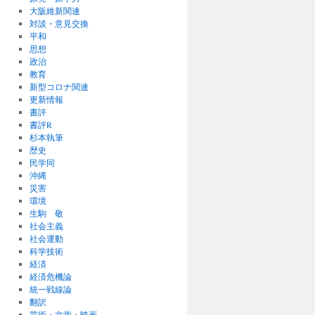
大阪維新関連
対談・意見交換
平和
思想
政治
教育
新型コロナ関連
更新情報
書評
書評R
杉本執筆
歴史
民学同
沖縄
災害
環境
生駒 敬
社会主義
社会運動
科学技術
経済
経済危機論
統一戦線論
翻訳
芸術・文学・映画