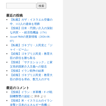
最近の投稿
【転載】ガザ：イスラエル空爆の
中、112人の遺体を埋葬
【投稿】日米・円買い介入の深刻
な内実－－経済危機論（174）
Assert Webの更新情報（2026-08-
07）
【転載】ゴキブリ・人民党と『ジ
ャイ・ビーム』
【続報】ゴキブリ人民党：教育大
臣の辞任を勝ち取る
【投稿】「サナエショック」と家
父長的国家介入主義への疑念
【投稿】イラン戦争の結果
【続報】ゴキブリ人民党：教育大
臣の辞任を求め、数万人のデモ
最近のコメント
【投稿】イラン：米軍機・F-15戦
闘機撃墜の波紋
に
津本
より
【投稿】米・イスラエルのイラン
攻撃と日本のエネルギー危機
に