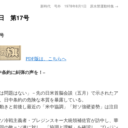
新時代 号外 1978年8月1日 原水禁運動特集
→
日 第17号
7号
PDF版は、こちらへ
中条約に糾弾の声を！–
は問題はない」－先の日米首脳会談（五月）で示されたア
、日中条約の危険な本質を暴露している。
動きと前後し最近の「米中協調」「対ソ強硬姿勢」は注目
ソ冷戦主義者・プレジンスキー大統領補佐官が訪中し、華
同の敵＝ソ連に対し、「協調と理解」を確認し、プレジン