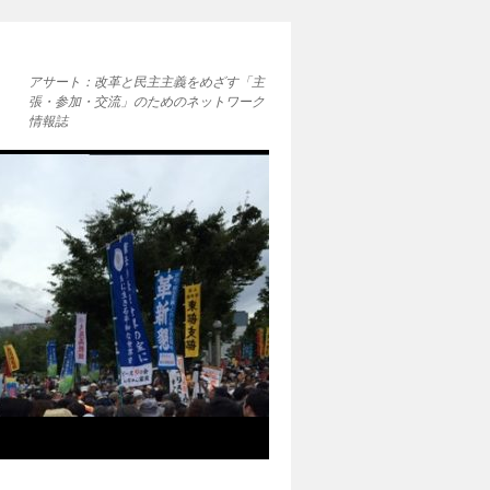
アサート：改革と民主主義をめざす「主
張・参加・交流」のためのネットワーク
情報誌