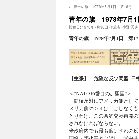
←
青年の旗 1978年6月1日 第16号
青年の旗 1978年7月1
投稿日:
1978年7月30日
作成者:
佐野 秀夫
青年の旗 1978年7月1日 第1
【主張】 危険な反ソ同盟–日
＜“NATO16番目の加盟国”＞
「覇権反対にアメリカ側として
メリカ側のＯＫは、はしなくも
とりわけ、この条約交渉再開の
されなければならない。
米政府内でも最も度はずれの反
国鋒・鄧小平と会談し、米中共