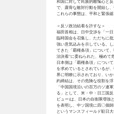
和国に対して民族的敵愾心と反
で、露骨な敵対行動を開始し、
これらの事態は、平和と緊張緩
＜反ソ政治結着を許すな＞
福田首相は、日中交渉を「一日
臨時国会を召集し、ただちに批
強い意気込みを示している。し
てきた「覇権条項」について、
治決着”に委ねられた、極めて
日本側は「覇権条項」について
を求めているとされているが、
界に明瞭に示されており、いか
約締結は、その危険な役割を浮
「中国国境沿いの百万のソ連軍
る」として、米・中・日三国反
ビュー)は、日本の自衛隊増強
を表明し、中ソ国境に四〇個師
というマンスフィールド駐日大