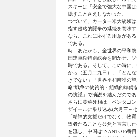
スキーは「安全で強大な中国は
隠すことさえしなかった。
つづいて、カーター米大統領は
指す侵略的闘争の継続を意味す
なら、これに応ずる用意がある
である。
時、あたかも、全世界の平和勢
国連軍縮特別総会を聞かせ、ソ
時である。そして、この時に、
から（五月二九日）、「どんな
きでない」「世界平和擁護の望
略”戦争の物質的・組織的準備
の抗議」で演説を結んだのであ
さらに黄華外相は、ペンタゴン
ザイールに乗り込み(六月三～
「精神的支援だけでなく、物質
盟者たることを公然と宣言した
を流し、中国は”NANTO16