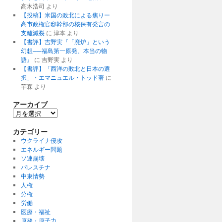
高木浩司
より
【投稿】米国の敗北による焦りー
高市政権官邸幹部の核保有発言の
支離滅裂
に
津本
より
【書評】吉野実『「廃炉」という
幻想──福島第一原発、本当の物
語』
に
吉野実
より
【書評】「西洋の敗北と日本の選
択」・エマニュエル・トッド著
に
芋森
より
アーカイブ
ア
ー
カ
カテゴリー
イ
ウクライナ侵攻
ブ
エネルギー問題
ソ連崩壊
パレスチナ
中東情勢
人権
分権
労働
医療・福祉
原発・原子力