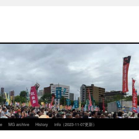
ve
MG archive
History
info（2023-11-07更新）