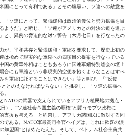
米国にとって有利である」とその腹黒い、ソ連への敵意を
、「ソ連にとって、緊張緩和は政治的優位と勢力拡張を目
るようだ」と断じ、「ソ連がアメリカとの対決の道を選ぶ
」と、異例の脅迫的な対ソ警告（六月七日）を行なったの
力が、平和共存と緊張緩和・軍縮を要求して、歴史上初の
連は極めて現実的な軍縮への四項目の提案を行なっている
中国の黄華外相はこともあろうに国連軍縮特別総会の壇上
場合にも軍縮という非現実的空想を抱くようなことはすべ
みを軍縮に託することはできない」等と叫び、「”反侵
をととのえなければならない」と挑発し、「ソ連の拡張へ
る。
とNATOの武器で支えられているアフリカ植民地の拠点・
七日）、”ソ連社会帝国主義の覇権”と闘うモブツ政権に
的支援も与える」と約束し、アフリカ諸国民に敵対する同
のである。NATO軍最高司令官ヘイグは、これに歓喜の涙
番目の加盟国”とほめたたえた。そして、ベトナム社会主義共