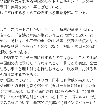
ソ感情をのみあおる中国の反ベトナムキャンペーンの中
帝国主義著を大いに喜こばせている。
和に逆行するきわめて憂慮すべき事態を招いている。
も早くスタートさせたい」とし、「条約が締結されれば、
准する」「交渉と締結が別ということは断じてない」と、
かし、それは、七二年の田中訪中以来、交渉の焦点となっ
明確な見通しをもったものではなく、福田・園田らの”政
危険なものである。
、条約本文に「第三国に対するものではない」ことの明記
中国側の先に示したようなそれこそ一貫した姿勢は、全世
なる小細工と理由付けを行なおうとも、現段階における条
き彫りにするであろう。
が中国だけでなく、アメリカ・日本にも脅威を与えてい
ソ同盟の必要性を説く鄧小平（五月一九日UPI通信インタ
と北方領土要求、日米安保条約強化にもろ手を上げて賛意
団以上のソ連軍を引きつけている中国は、”東のNATO”だ
使の見解について、基本的に賛成だ（同インタビュー）と