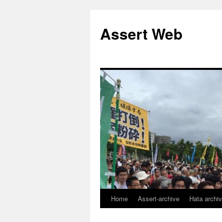
コ
ン
Assert Web
テ
ン
ツ
へ
ス
キ
ッ
プ
Home
Assert-archive
Hata archi