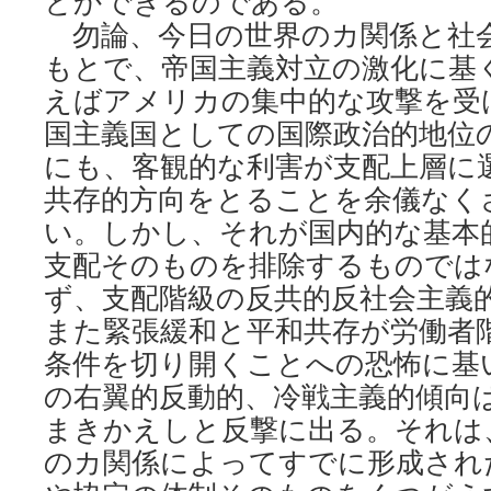
とかできるのである。
勿論、今日の世界のカ関係と社
もとで、帝国主義対立の激化に基
えばアメリカの集中的な攻撃を受
国主義国としての国際政治的地位
にも、客観的な利害が支配上層に
共存的方向をとることを余儀なく
い。しかし、それが国内的な基本
支配そのものを排除するものでは
ず、支配階級の反共的反社会主義
また緊張緩和と平和共存が労働者
条件を切り開くことへの恐怖に基
の右翼的反動的、冷戦主義的傾向
まきかえしと反撃に出る。それは
のカ関係によってすでに形成され