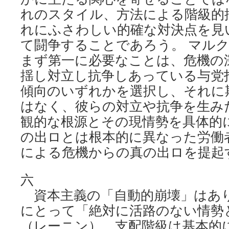
れのスタイル、方法による階級的
れにふさわしい的確な対決点を見
て闘争することであろう。 マル
まず第一に必要なことは、危機の
揺し対立し抗争しあっている与党
傾向のいずれかを選択し、それに
はなく、彼らの対立や抗争を生み
観的な根源とその現情勢を具体的
の出ロとは根本的に異なった労働
による危機からの真の出ロを提起
六
資本主義の「自動的崩壊」はあ
にとって「絶対に活路のない情勢
（レーニン）。支配階級は基本的