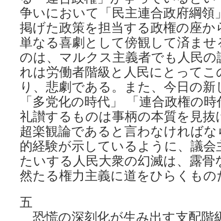
争いにおいて「民主連合政府綱領
掲げた政策を担当する政権の座か
単なる喜劇として傍観して済ませ
のは、マルクス主義者でも人民の
れは労働者階級と人民にとってこ
り、悲劇である。また、今日の新
「多党化の時代」 「連合政権の時
礼讃するものは事柄の本質を見抜
超楽観論であると言わなければな
的経験が示しているように、議会
たいする人民大衆の幻滅は、露骨
然たる権力主義に道をひらくもの
五
恐慌の深刻化が生み出す支配階