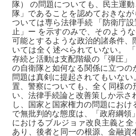
隊） の問題についても、民主運
隊」であることを認めておきなが
ついては専ら法律手続 「防衛庁設
止」ー を示すのみで、そのよう
可能とするような政治的諸条件、
いては全く述べられていない。 
存続と活動は支配階級の「弾圧」 
の自衛隊と如何なる関係に立つの
問題は真剣に提起されてもいない
置、警察についても、全く同様の
い、法律手続論と改善策しか示さ
し、国家と国家権力の問題におけ
で無批判的な態度は、「政府綱領」
におけるブルジョァ改良主義と全
あり、後者と同一の根源、金融資