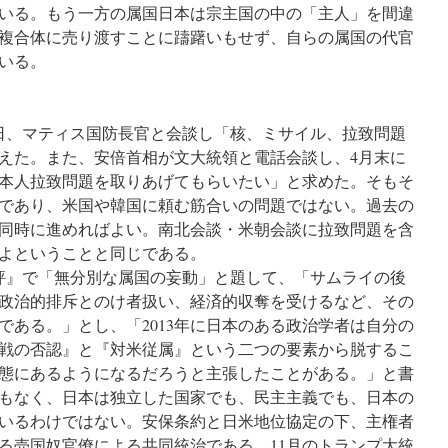
いる。もう一方の属国日本は宗主国の中の「主人」を間違
複合体に売り渡すことに躊躇いもせず、自らの属国の代官
いる。
6日、マティス国防長官と会談し「核、ミサイル、拉致問題
えた。また、安倍首相が文大統領と電話会談し、4月末に
本人拉致問題を取りあげてもらいたい」と求めた。そもそ
であり、米国や韓国に頼む筋合いの問題ではない。過去の
同時に進めればよい。南北会談・米朝会談に拉致問題を含
よということと同じである。
論評』で「無分別な属国の妄動」と題して、「サムライの後
政治的排斥とのけ者扱い、経済的収奪を受けるなど、その
である。」とし、「2013年に日本のある政治学者は自分の
戦の否認』と『対米従属』という二つの要素から脱するこ
態にあるようになるだろうと主張したことがある。」と書
もなく、日本は独立した国家でも、民主主義でも、日本の
いるわけではない。安保条約と日米地位協定の下、主権者
る売国奴官僚による共同統治である。11月のトランプ大統