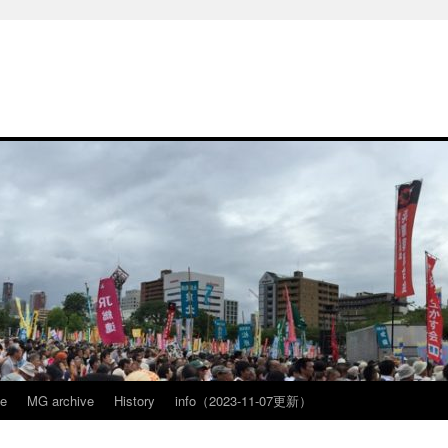
ve
MG archive
History
info（2023-11-07更新）