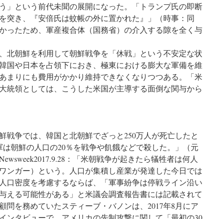
う」という前代未聞の展開になった。「トランプ氏の即断
を突き、『安倍氏は蚊帳の外に置かれた』」（時事：同
かったため、軍産複合体（国務省）の介入する隙を全く与
、北朝鮮を利用して朝鮮戦争を「休戦」という不安定な状
韓国や日本を占領下におき、極東における膨大な軍備を維
あまりにも費用がかかり維持できなくなりつつある。「米
大統領としては、こうした米国が主導する面倒な関与から
の朝鮮戦争では、韓国と北朝鮮でざっと250万人が死亡したと
軍は朝鮮の人口の20％を戦争や飢餓などで殺した。」（元
sweek2017.9.28：「米朝戦争が起きたら犠牲者は何人
ワンガー）という。人口が集積し産業が発達した今日では
人口密度を考慮するならば、「軍事紛争は停戦ライン沿い
響を与える可能性がある」と米議会調査報告書には記載されて
問を務めていたスティーブ・バノンは、2017年8月にア
インタビューで，アメリカの先制攻撃に関して「最初の30