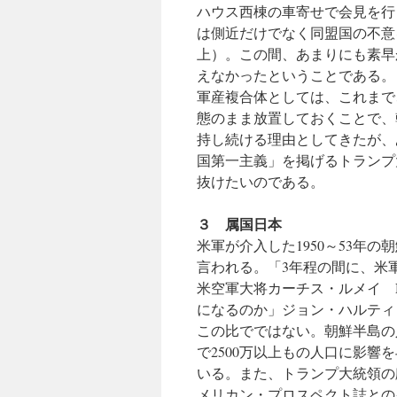
ハウス西棟の車寄せで会見を行
は側近だけでなく同盟国の不意
上）。この間、あまりにも素早
えなかったということである。
軍産複合体としては、これまで
態のまま放置しておくことで、
持し続ける理由としてきたが、
国第一主義」を掲げるトランプ
抜けたいのである。
３ 属国日本
米軍が介入した1950～53年
言われる。「3年程の間に、米
米空軍大将カーチス・ルメイ New
になるのか」ジョン・ハルティ
この比でではない。朝鮮半島の
で2500万以上もの人口に影
いる。また、トランプ大統領の顧
メリカン・プロスペクト誌との