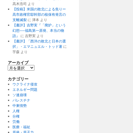
高木浩司
より
【投稿】米国の敗北による焦りー
高市政権官邸幹部の核保有発言の
支離滅裂
に
津本
より
【書評】吉野実『「廃炉」という
幻想──福島第一原発、本当の物
語』
に
吉野実
より
【書評】「西洋の敗北と日本の選
択」・エマニュエル・トッド著
に
芋森
より
アーカイブ
ア
ー
カ
カテゴリー
イ
ウクライナ侵攻
ブ
エネルギー問題
ソ連崩壊
パレスチナ
中東情勢
人権
分権
労働
医療・福祉
原発・原子力