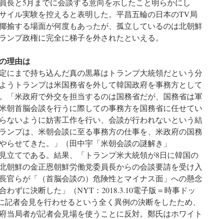
員長と5月までに会談する意向を示したこと明らかにし
サイル実験を控えると表明した。平昌五輪の日本のTV局
揶揄する場面が何度もあったが、孤立しているのは北朝鮮
ランプ政権に完全に梯子を外されたといえる。
の理由は
定にまで持ち込んだ真の黒幕はトランプ大統領だという分
ようトランプは米国務省を外して韓国政府を事務方として
。「米政府で外交を担当するのは国務省だが、国務省は軍
米朝首脳会談を行うに際しての事務方を国務省に任せてい
らないように妨害工作を行い、会談が行われないという結
ランプは、米朝会談に至る事務方の仕事を、米政府の国務
やらせてきた。」（田中宇「米朝会談の謎解き」
中氏の見立てである。結果、「トランプ米大統領が8日に韓国の
北朝鮮の金正恩朝鮮労働党委員長からの会談要請を受け入
長官らが「（首脳会談の）危険性とマイナス面」への懸念
ずに決断した」（NYT：2018.3.10電子版＝時事ドッ
鄭氏に記者会見を行わせるという全く異例の決断をしたため、
府当局者が記者会見場を使うことに反対。鄭氏はホワイト