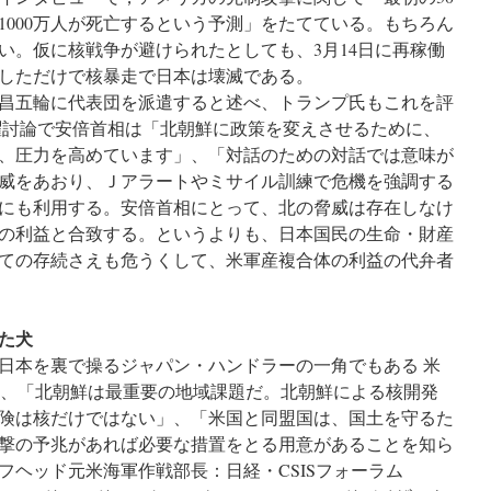
1000万人が死亡するという予測」をたてている。もちろん
い。仮に核戦争が避けられたとしても、3月14日に再稼働
しただけで核暴走で日本は壊滅である。
昌五輪に代表団を派遣すると述べ、トランプ氏もこれを評
日曜討論で安倍首相は「北朝鮮に政策を変えさせるために、
、圧力を高めています」、「対話のための対話では意味が
威をあおり、Ｊアラートやミサイル訓練で危機を強調する
にも利用する。安倍首相にとって、北の脅威は存在しなけ
の利益と合致する。というよりも、日本国民の生命・財産
ての存続さえも危うくして、米軍産複合体の利益の代弁者
た犬
日本を裏で操るジャパン・ハンドラーの一角でもある 米
）は、「北朝鮮は最重要の地域課題だ。北朝鮮による核開発
険は核だけではない」、「米国と同盟国は、国土を守るた
撃の予兆があれば必要な措置をとる用意があることを知ら
フヘッド元米海軍作戦部長：日経・CSISフォーラム