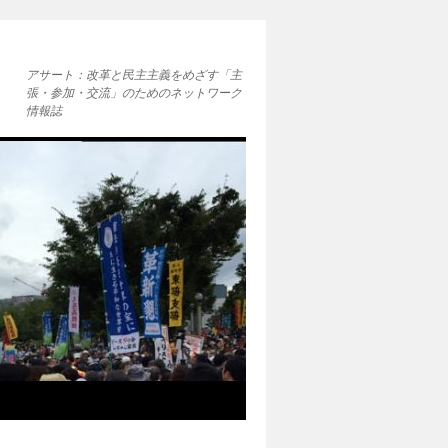
アサート：改革と民主主義をめざす「主
張・参加・交流」のためのネットワーク
情報誌