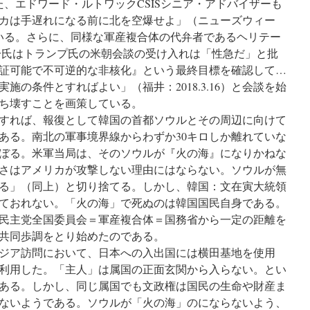
る。また、エドワード・ルトワックCSISシニア・アドバイザーも
カは手遅れになる前に北を空爆せよ」（ニューズウィー
煽っている。さらに、同様な軍産複合体の代弁者であるヘリテー
一氏はトランプ氏の米朝会談の受け入れは「性急だ」と批
証可能で不可逆的な非核化』という最終目標を確認して…
施の条件とすればよい」（福井：2018.3.16）と会談を始
ち壊すことを画策している。
すれば、報復として韓国の首都ソウルとその周辺に向けて
ある。南北の軍事境界線からわずか30キロしか離れていな
にのぼる。米軍当局は、そのソウルが『火の海』になりかねな
さはアメリカが攻撃しない理由にはならない。ソウルが無
る」（同上）と切り捨てる。しかし、韓国：文在寅大統領
ておれない。「火の海」で死ぬのは韓国国民自身である。
民主党全国委員会＝軍産複合体＝国務省から一定の距離を
共同歩調をとり始めたのである。
アジア訪問において、日本への入出国には横田基地を使用
利用した。「主人」は属国の正面玄関から入らない。とい
ある。しかし、同じ属国でも文政権は国民の生命や財産ま
ないようである。ソウルが「火の海」のにならないよう、