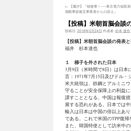
←
【書評】『核惨事！──東京電力福島第
過酷事故被災事業者からの訴え』
【投稿】米朝首脳会談
投稿日:
2018年3月24日
作成者:
杉本 達也
【投稿】米朝首脳会談の発表と
福井 杉本達也
１ 梯子を外された日本
3月9日（米時間で8日）は日
言：1971年7月15日及びドル
米大統領は、鉄鋼とアルミニウ
守ることが安全保障上の利益にな
課すこととなる。中国は報復措
展する恐れがある。日本では中
輸入は日本は中国の倍以上あり
である。これで米国のTPP復
また、韓国特使として訪米中の