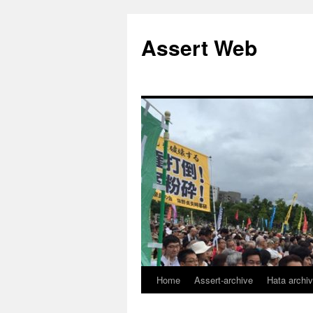
コ
ン
Assert Web
テ
ン
ツ
へ
ス
キ
ッ
プ
Home
Assert-archive
Hata archi