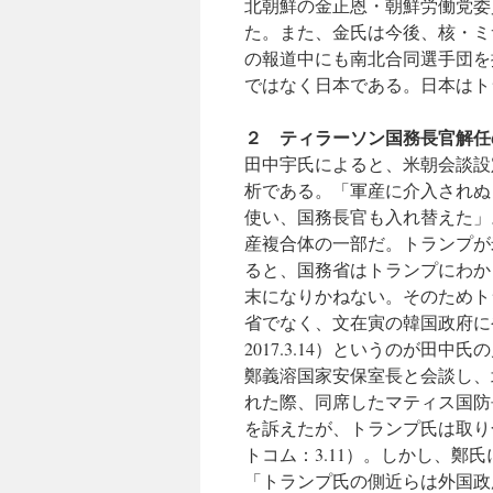
北朝鮮の金正恩・朝鮮労働党委
た。また、金氏は今後、核・ミ
の報道中にも南北合同選手団を
ではなく日本である。日本はト
２ ティラーソン国務長官解任
田中宇氏によると、米朝会談設
析である。「軍産に介入されぬ
使い、国務長官も入れ替えた」
産複合体の一部だ。トランプが
ると、国務省はトランプにわか
末になりかねない。そのためト
省でなく、文在寅の韓国政府に
2017.3.14）というのが田
鄭義溶国家安保室長と会談し、
れた際、同席したマティス国防
を訴えたが、トランプ氏は取り合わ
トコム：3.11）。しかし、
「トランプ氏の側近らは外国政