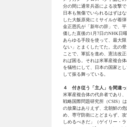
分の間に通常兵器による攻撃で
日本も無傷でいられるはずはな
した大飯原発にミサイルが着弾
金正恩氏が「新年の辞」で、平
価した直後の1月7日のNHK
あらゆる手段を使って、最大限
ない」とまくしたてた。北の脅
ことで、軍拡を進め、憲法改正
れば困る。それは米軍産複合体
を犠牲にして、日本の国家とし
して振る舞っている。
４ 付き従う「主人」を間違っ
米軍産複合体の代弁者であり、
戦略国際問題研究所（CSIS
の放棄はありえず、北朝鮮の危
め、専守防衛にとどまらず、攻
しめるべきだ」（ゲイリー・ラ