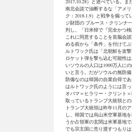
2017.10.28）と述べてい
南北会談で油断するな「アメリ
ク：2018.1.9）と戦争を
ジ財団の ブルース・クリンナ
判し、「日米韓で『完全かつ検
これに同意することを首脳会談実
める前から「条件」を付けてぶ
ルトワック氏は「北朝鮮を攻撃
ロケット弾を撃ち込む可能性は
いソウルの人口は1000万人
いと言う。だがソウルの無防備
防備なのは韓国の自業自得であ
はルトワック氏のようには言っ
オバマ＝ヒラリー・クリント＝
取っているトランプ大統領との
トランプ大統領は昨年11月の
し、韓国では烏山米空軍基地を
うか占領軍の玄関は米軍基地で
でも宗主国に売り渡すつもりは