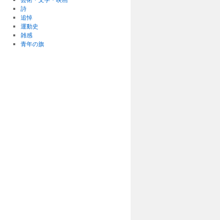
詩
追悼
運動史
雑感
青年の旗