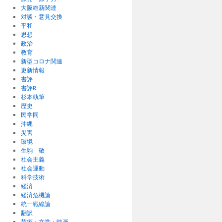
大阪維新関連
対談・意見交換
平和
思想
政治
教育
新型コロナ関連
更新情報
書評
書評R
杉本執筆
歴史
民学同
沖縄
災害
環境
生駒 敬
社会主義
社会運動
科学技術
経済
経済危機論
統一戦線論
翻訳
芸術・文学・映画