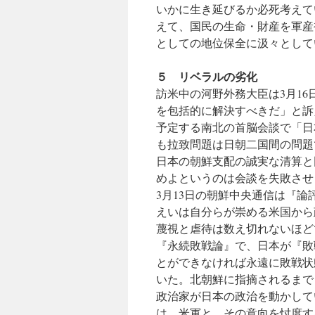
いかに生き延びるか必死考えて
えて、国民の生命・財産を軍産
としての地位保全に汲々として
５ リベラルの劣化
訪米中の河野外務大臣は3月1
を包括的に解決すべきだ」と訴
予定する南北の首脳会談で「日
も拉致問題は日朝二国間の問題
日本の朝鮮支配の誠実な清算と
めよというのは会談を失敗させ
3月13日の朝鮮中央通信は『
えいは自分らが崇める米国から
蔑視と虐待は数え切れないほど
『永続敗戦論』で、日本が『敗
とができなければ永遠に敗戦状
いた。北朝鮮に指摘されるまで
政治家が日本の政治を動かして
は、米軍と、その意向を忖度す