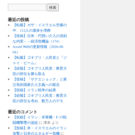
最近の投稿
【転載】ガザ：イスラエル空爆の
中、112人の遺体を埋葬
【投稿】日米・円買い介入の深刻
な内実－－経済危機論（174）
Assert Webの更新情報（2026-08-
04）
【転載】ゴキブリ・人民党と『ジ
ャイ・ビーム』
【続報】ゴキブリ人民党：教育大
臣の辞任を勝ち取る
【投稿】「サナエショック」と家
父長的国家介入主義への疑念
【投稿】イラン戦争の結果
【続報】ゴキブリ人民党：教育大
臣の辞任を求め、数万人のデモ
最近のコメント
【投稿】イラン：米軍機・F-15戦
闘機撃墜の波紋
に
津本
より
【投稿】米・イスラエルのイラン
攻撃と日本のエネルギー危機
に