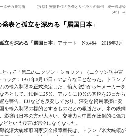
一原子力発電所
【投稿】安倍政権の危機とリベラルの転倒 統一戦線論
（46）
→
の発表と孤立を深める「属国日本」
孤立を深める「属国日本」
アサート No.484 2018年3月
本にとって「第二のニクソン・ショック」（ニクソン訪中宣
・ショック：1971年8月15日）のような日となった。トランプ
ムの輸入制限を正式決定した。輸入増加から米メーカーを
るとして、鉄鋼に25％、アルミに10％の関税を23日から
置を警告、EUなども反発しており、深刻な貿易摩擦に発
国を輸入制限の標的とするものだとの報道だが、米の鉄鋼
、影響は日本の方が大きい。交渉力も中国が圧倒的に強力
帰などという寝言は完全になくなった。
鄭義溶大統領府国家安全保障室長は、トランプ米大統領が