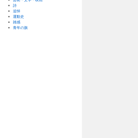
詩
追悼
運動史
雑感
青年の旗