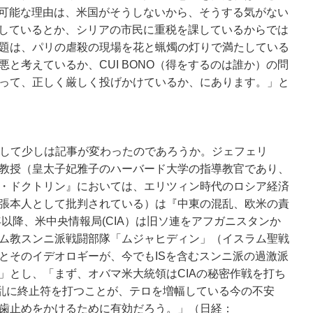
不可能な理由は、米国がそうしないから、そうする気がない
握しているとか、シリアの市民に重税を課しているからでは
題は、パリの虐殺の現場を花と蝋燭の灯りで満たしている
と考えているか、CUI BONO（得をするのは誰か）の問
って、正しく厳しく投げかけているか、にあります。」と
esを買収して少しは記事が変わったのであろうか。ジェフェリ
教授（皇太子妃雅子のハーバード大学の指導教官であり、
・ドクトリン』においては、エリツィン時代のロシア経済
張本人として批判されている）は『中東の混乱、欧米の責
年以降、米中央情報局(CIA）は旧ソ連をアフガニスタンか
ム教スンニ派戦闘部隊「ムジャヒディン」（イスラム聖戦
とそのイデオロギーが、今でもISを含むスンニ派の過激派
」とし、「まず、オバマ米大統領はCIAの秘密作戦を打ち
混乱に終止符を打つことが、テロを増幅している今の不安
歯止めをかけるために有効だろう。」（日経：