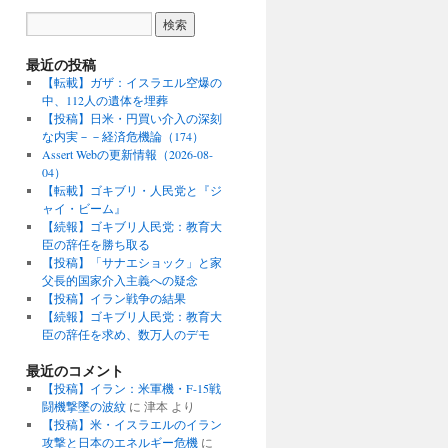
最近の投稿
【転載】ガザ：イスラエル空爆の
中、112人の遺体を埋葬
【投稿】日米・円買い介入の深刻
な内実－－経済危機論（174）
Assert Webの更新情報（2026-08-
04）
【転載】ゴキブリ・人民党と『ジ
ャイ・ビーム』
【続報】ゴキブリ人民党：教育大
臣の辞任を勝ち取る
【投稿】「サナエショック」と家
父長的国家介入主義への疑念
【投稿】イラン戦争の結果
【続報】ゴキブリ人民党：教育大
臣の辞任を求め、数万人のデモ
最近のコメント
【投稿】イラン：米軍機・F-15戦
闘機撃墜の波紋
に
津本
より
【投稿】米・イスラエルのイラン
攻撃と日本のエネルギー危機
に