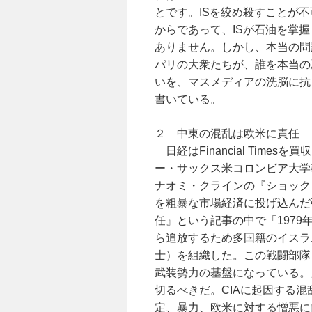
とです。ISを絞め殺すことが
からであって、ISが石油を掌
ありません。しかし、本当の問
パリの大衆たちが、誰を本当の悪
いを、マスメディアの洗脳に抗
書いている。
２ 中東の混乱は欧米に責任
日経はFinancial Tim
ー・サックス米コロンビア大学
ナオミ・クラインの『ショック
を粗暴な市場経済に投げ込んだ
任』という記事の中で「1979
ら追放するため多国籍のイスラ
士）を組織した。この戦闘部隊
武装勢力の基盤になっている。
切るべきだ。CIAに起因する
定、暴力、欧米に対する憎悪に