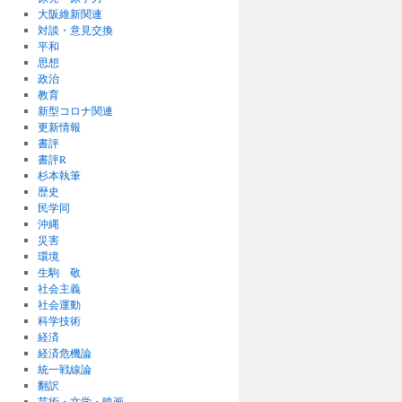
大阪維新関連
対談・意見交換
平和
思想
政治
教育
新型コロナ関連
更新情報
書評
書評R
杉本執筆
歴史
民学同
沖縄
災害
環境
生駒 敬
社会主義
社会運動
科学技術
経済
経済危機論
統一戦線論
翻訳
芸術・文学・映画