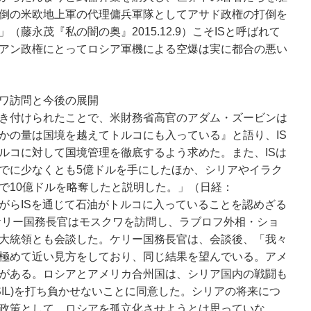
倒の米欧地上軍の代理傭兵軍隊としてアサド政権の打倒を
藤永茂『私の闇の奥』2015.12.9）こそISと呼ばれて
アン政権にとってロシア軍機による空爆は実に都合の悪い
ワ訪問と今後の展開
き付けられたことで、米財務省高官のアダム・ズービンは
かの量は国境を越えてトルコにも入っている』と語り、IS
ルコに対して国境管理を徹底するよう求めた。また、ISは
でに少なくとも5億ドルを手にしたほか、シリアやイラク
で10億ドルを略奪したと説明した。」（日経：
渋々ながらISを通じて石油がトルコに入っていることを認めざる
、ケリー国務長官はモスクワを訪問し、ラブロフ外相・ショ
大統領とも会談した。ケリー国務長官は、会談後、「我々
極めて近い見方をしており、同じ結果を望んでいる。アメ
がある。ロシアとアメリカ合州国は、シリア国内の戦闘も
SIL)を打ち負かせないことに同意した。シリアの将来につ
政策として、ロシアを孤立化させようとは思っていな