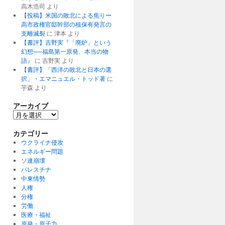
高木浩司
より
【投稿】米国の敗北による焦りー
高市政権官邸幹部の核保有発言の
支離滅裂
に
津本
より
【書評】吉野実『「廃炉」という
幻想──福島第一原発、本当の物
語』
に
吉野実
より
【書評】「西洋の敗北と日本の選
択」・エマニュエル・トッド著
に
芋森
より
アーカイブ
ア
ー
カ
カテゴリー
イ
ウクライナ侵攻
ブ
エネルギー問題
ソ連崩壊
パレスチナ
中東情勢
人権
分権
労働
医療・福祉
原発・原子力