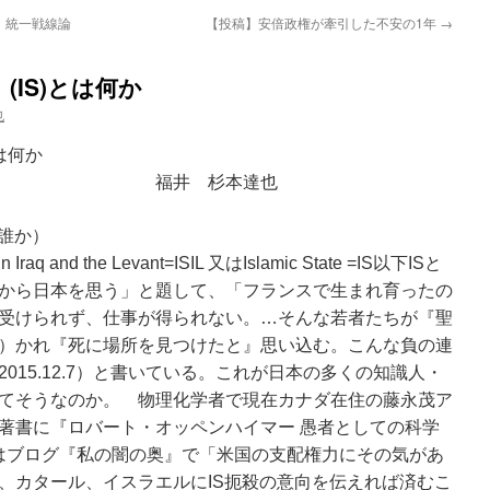
 統一戦線論
【投稿】安倍政権が牽引した不安の1年
→
IS)とは何か
也
は何か
杉本達也
は誰か）
raq and the Levant=ISIL 又はIslamic State =IS以下ISと
から日本を思う」と題して、「フランスで生まれ育ったの
受けられず、仕事が得られない。…そんな若者たちが『聖
）かれ『死に場所を見つけたと』思い込む。こんな負の連
015.12.7）と書いている。これが日本の多くの知識人・
てそうなのか。 物理化学者で現在カナダ在住の藤永茂ア
著書に『ロバート・オッペンハイマー 愚者としての科学
）はブログ『私の闇の奥』で「米国の支配権力にその気があ
、カタール、イスラエルにIS扼殺の意向を伝えれば済むこ