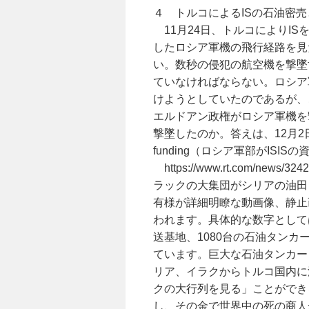
４ トルコによるISの石油密
11月24日、トルコによりI
したロシア軍機の飛行経路を見
い。数秒の侵犯の航空機を撃墜
ていなければならない。ロシア
けようとしていたのであるが、
エルドアン政権がロシア軍機を
撃墜したのか。答えは、12月2日発表の『Rus
funding（ロシア軍部がIS
https://www.rt.com/news/32
ラックの大集団がシリアの油田
有様が詳細明瞭な動画像、静止
われます。具体的な数字としては
送基地、1080台の石油タン
ています。巨大な石油タンカー
リア、イラクからトルコ国内に
クの大行列を見る」ことができ
し、その金で世界中の死の商人