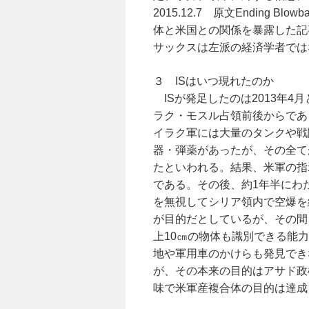
2015.12.7 原文Ending Blo
体と米国との関係を暴露した記
サックスは左派の経済学者では
３ ISはいつ現れたのか
ISが発足したのは2013年4
ラク・モスル占領前後からであ
イラク軍には大量のタンクや戦
器・弾薬があったが、その全て
たといわれる。結果、米軍の指
である。その後、約1年半にわ
を無視してシリア領内で空爆を
が目的だとしているが、その間
上10㎝の物体も識別できる能
地や軍用車のかけらも発見でき
が、その本来の目的はアサド政
味で米軍産複合体の目的は達成