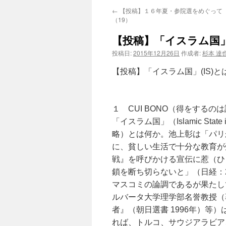
←
【投稿】１６年夏・参院選をめぐって
（19）
【投稿】「イスラム国」(
投稿日:
2015年12月26日
作成者:
杉本 達
【投稿】「イスラム国」(IS)と
福井 
１ CUI BONO（得をするの
「イスラム国」（Islamic State in I
略）とは何か。池上彰は「パリ
に、貧しい生活で十分な教育が
戦』を呼びかける宣伝に惹（ひ
鎖を断ち切らないと」（日経：2
マスコミの論調であるが果たし
ルバータ大学理学部名誉教授（
者』（朝日選書 1996年）等
れば、トルコ、サウジアラビア