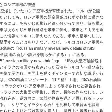
売とロシア軍機の撃墜
Sを空爆していたロシア空軍機が撃墜された。トルコが公開
たとしても、ロシア軍機の領空侵犯はわずか数秒に過ぎな
するには、あらかじめ飛行経路が分かっており、待ち構え
軍はあらかじめ飛行経路を米軍に伝え、米軍との衝突を避
この情報をトルコに伝えたのである。米軍の指示なしに、
撃墜することはありえない。なぜ、トルコはロシア軍機を
sian military reveals new details of ISIS
ISの資金調達の新しい詳細を明らかにする）』にある。
4252-russian-military-news-briefing/ 「ISの大型石油輸送ト
とイラクの油田から盗みとった石油をトルコ内へ運び込む
画像で示され、画面上を動くポインターで適切な説明が行
、32の精油コンビナート、11の精油工場、23の石油輸
カートラックがロシア空軍機によって破壊されたと報告され
トラックの大集団が蝟集し、蠢き、長蛇の列をなして、シ
流れ込み、逆方向に、武器や物資を運ぶと思われるトラッ
る。「シリアとイラクから石油を泥棒して軍資金を調達
からたんまりと武器弾薬を購入し、世界中の若者たちを駆