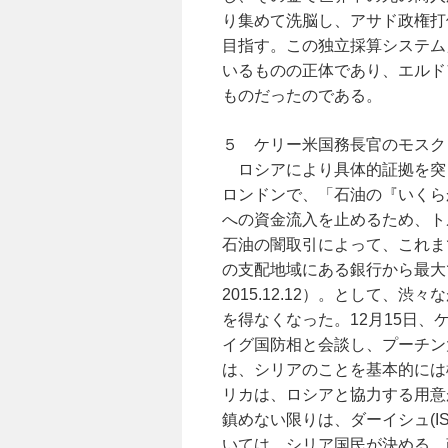
り集めて洗脳し、アサド政権打
目指す。この独立採算システム」（
いるものの正体であり、エルド
ものだったのである。
５ ケリー米国務長官のモスク
ロシアにより具体的証拠を突
ロンドンで、「石油の『いくら
への資金流入を止めるため、ト
石油の闇取引によって、これま
の支配地域にある銀行から最大
2015.12.12）。として、
を得なくなった。12月15日
イグ国防相と会談し、プーチン
は、シリアのことを基本的には
リカは、ロシアと協力する用意
鎮めない限りは、ダーイシュ(I
いては、シリア国民が決める。