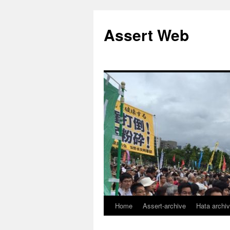
コ
ン
Assert Web
テ
ン
ツ
へ
ス
キ
ッ
プ
Home
Assert-archive
Hata archi