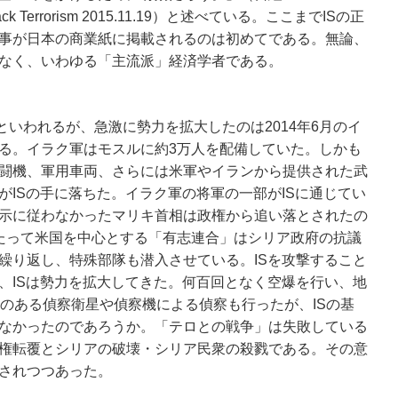
wback Terrorism 2015.11.19）と述べている。ここまでISの正
事が日本の商業紙に掲載されるのは初めてである。無論、
なく、いわゆる「主流派」経済学者である。
月といわれるが、急激に勢力を拡大したのは2014年6月のイ
る。イラク軍はモスルに約3万人を配備していた。しかも
闘機、軍用車両、さらには米軍やイランから提供された武
がISの手に落ちた。イラク軍の将軍の一部がISに通じてい
示に従わなかったマリキ首相は政権から追い落とされたの
たって米国を中心とする「有志連合」はシリア政府の抗議
繰り返し、特殊部隊も潜入させている。ISを攻撃すること
、ISは勢力を拡大してきた。何百回となく空爆を行い、地
力のある偵察衛星や偵察機による偵察も行ったが、ISの基
なかったのであろうか。「テロとの戦争」は失敗している
権転覆とシリアの破壊・シリア民衆の殺戮である。その意
されつつあった。