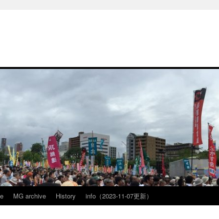
ve
MG archive
History
info（2023-11-07更新）