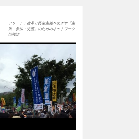
アサート：改革と民主主義をめざす「主
張・参加・交流」のためのネットワーク
情報誌