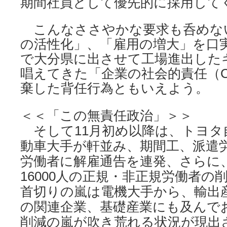
期間社員として優先的に採用して
こんなささやかな要求も呑めな
の活性化」、「雇用の増大」を口
で大分県に出させて工場進出した
唱えてきた「企業の社会的責任（C
棄した背任行為ともいえよう。
＜＜「この無責任政治」＞＞
そして11月初め以降は、トヨタ
動車大手が軒並み、期間工、派遣
労働者に解雇通告を連発、さらに
16000人の正規・非正規労働者の
首切りの嵐は電機大手から、輸出
の関連企業、基礎産業にも及んで
削減の嵐が吹き荒れる状況が現出