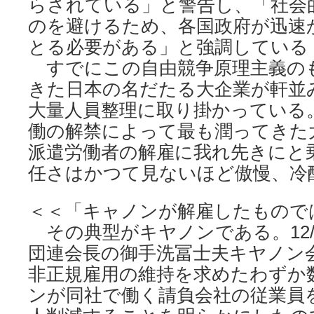
らされている」と警告し、「社会
のを避けるため、各国政府が迅速
とる必要がある」と強調している（08
すでにこの自由競争原理主義の
きた日本の名だたる大企業が軒並
大量人員整理に取り掛かっている
働の解禁によって最も潤ってきた
派遣労働者の解雇に我れ先きにと
任さはかつて見ないほど傲慢、冷
＜＜「キャノンが解雇したもので
その典型がキヤノンである。12/
団連会長の御手洗冨士夫キヤノン
非正規雇用の維持を求めたわずか
ンが同社で働く請負会社の従業員