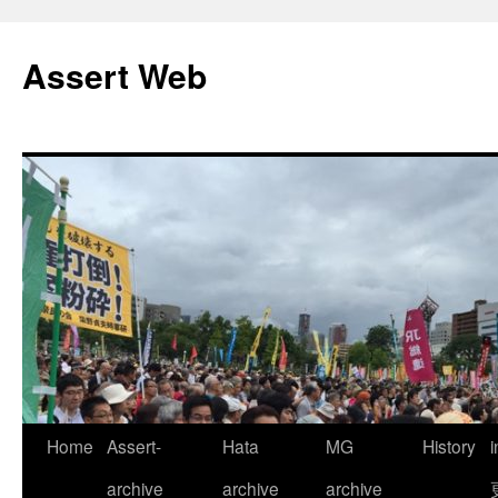
コ
ン
Assert Web
テ
ン
ツ
へ
ス
キ
ッ
プ
Home
Assert-
Hata
MG
History
archive
archive
archive