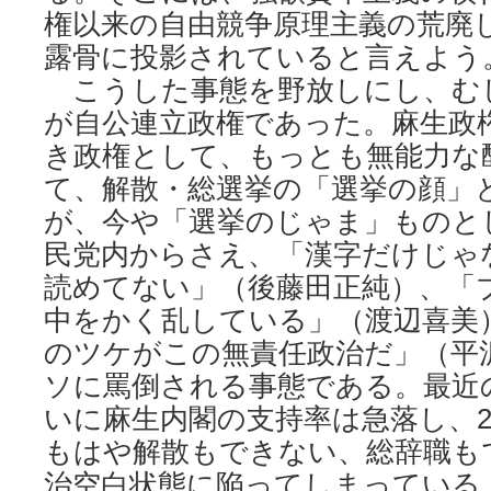
権以来の自由競争原理主義の荒廃
露骨に投影されていると言えよう
こうした事態を野放しにし、む
が自公連立政権であった。麻生政
き政権として、もっとも無能力な
て、解散・総選挙の「選挙の顔」
が、今や「選挙のじゃま」ものと
民党内からさえ、「漢字だけじゃ
読めてない」（後藤田正純）、「
中をかく乱している」（渡辺喜美
のツケがこの無責任政治だ」（平
ソに罵倒される事態である。最近
いに麻生内閣の支持率は急落し、2
もはや解散もできない、総辞職も
治空白状態に陥ってしまっている