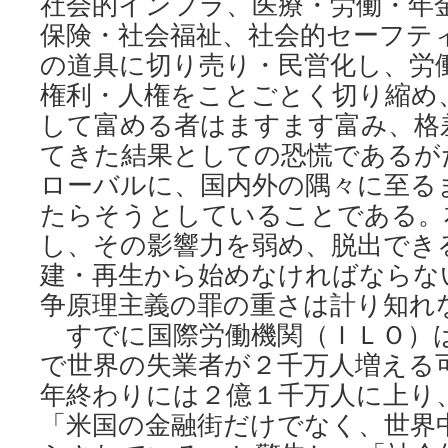
社会的インフラ、医療・労働・年
保険・社会福祉、社会的セーフテ
の道具に切り売り・民営化し、労
権利・人権をことごとく切り縮め
して富める者はますます富み、格
てきた結果としての恐慌であるが
ローバルに、国内外の隅々に至る
たらそうとしていることである。
し、その影響力を弱め、脱出でき
建・再生から始めなければならな
争原理主義の罪の重さは計り知れ
すでに国際労働機関（ＩＬＯ）
で世界の失業者が２千万人増える
年終わりには２億１千万人に上り
「米国の金融街だけでなく、世界