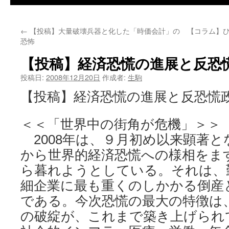
←
【投稿】大量破壊兵器と化した「時価会計」の
【コラム】ひ
恐怖
【投稿】経済恐慌の進展と反恐
投稿日:
2008年12月20日
作成者:
生駒
【投稿】経済恐慌の進展と反恐慌
＜＜「世界中の街角が危機」＞＞
2008年は、９月初め以来顕著と
から世界的経済恐慌への様相をま
ら暮れようとしている。それは、
細企業に最も重くのしかかる倒産
である。今次恐慌の最大の特徴は
の破綻が、これまで築き上げられ