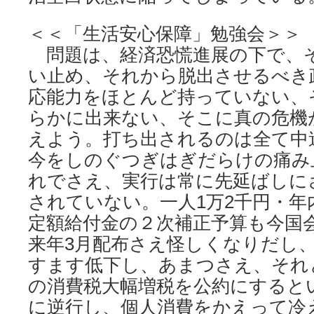
＜＜「生活安心保障」勉強会＞＞
問題は、経済恐慌進展の下で、
い止め、それから脱出させるべき
応能力をほとんど持っていない、
らかに出来ない、そこに真の危機
えよう。打ち出されるのは全て中
今をしのぐつぎはぎだらけの痛み
れでさえ、実行は常に先延ばしに
されていない。一人1万2千円・年
定額給付金の２次補正予算も今国
来年3月配布さえ怪しくなりだし
すます低下し、あまつさえ、それ
の消費税大幅増税を公約にすると
に逆行し、個人消費をかえって冷