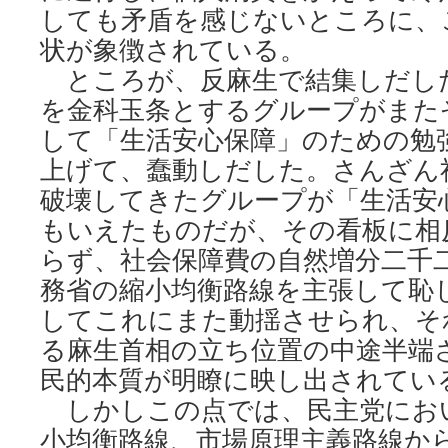
しても矛盾を感じないところに、
状が象徴されている。
ところが、反麻生で結集しだし
を金科玉条とするグループがまた
して「生活安心保障」のための勉
上げて、蠢動しだした。さんざん
破壊してきたグループが「生活安
もいえたものだが、その看板に相
らず、社会保障費の自然増分二千
務省の縮小均衡路線を主張して恥
してこれにまた動揺させられ、そ
る麻生首相の立ち位置の中途半端
民的本質が明瞭に映し出されてい
しかしこの点では、民主党にお
小均衡路線、市場原理主義路線か