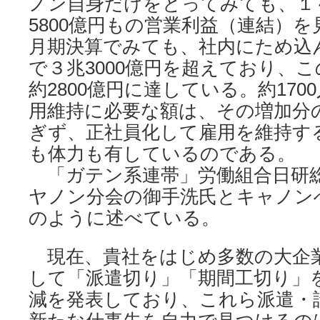
ノン自身だけをとってみても、１
5800億円もの営業利益（連結）を
月期決算でみても、社内にため込
で３兆3000億円を超えており、
約2800億円に達している。約17
用維持に必要な額は、その増加分の
ぎず、正社員化して雇用を維持す
も体力も有しているのである。
「ガテン系連帯」労働組合日研
ヤノン分会の御手洗氏とキャノン
のように述べている。
現在、貴社をはじめ多数の大企
して「派遣切り」「期間工切り」
減を発表しており、これら派遣・