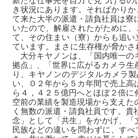
新たな仕事先を自力で見つけるの
き状況にあります。そればかりか
て来た大半の派遣・請負社員は寮
いたので、解雇されたがために、
て、その住まい（寮）からも追い
ています。まさに生存権が脅かさ
大分キヤノンは、「国内唯一の
拠点」、「世界に広がるカメラ生
り、キヤノンのデジタルカメラ製
い、０２年から５カ年間で売上高
ら４，４２５億円へとほぼ２倍に
空前の業績を製造現場から支えた
く無数の派遣・請負社員です。貴
念」として「共生」をかかげ、「
民族などの違いを問わずに、すべ