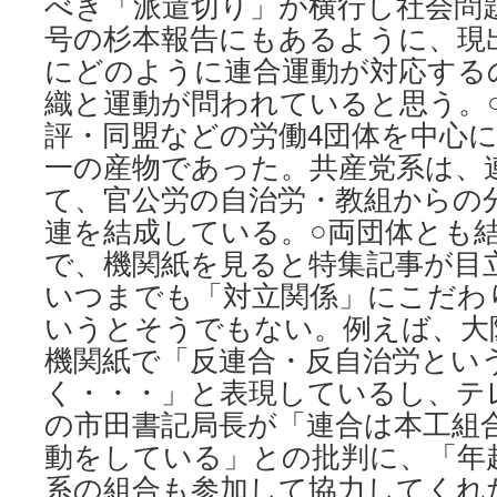
べき「派遣切り」が横行し社会問
号の杉本報告にもあるように、現
にどのように連合運動が対応する
織と運動が問われていると思う。
評・同盟などの労働4団体を中心
一の産物であった。共産党系は、
て、官公労の自治労・教組からの
連を結成している。○両団体とも結
で、機関紙を見ると特集記事が目
いつまでも「対立関係」にこだわ
いうとそうでもない。例えば、大
機関紙で「反連合・反自治労とい
く・・・」と表現しているし、テ
の市田書記局長が「連合は本工組
動をしている」との批判に、「年
系の組合も参加して協力してくれ