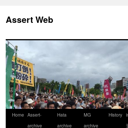
コ
ン
Assert Web
テ
ン
ツ
へ
ス
キ
ッ
プ
Home
Assert-
Hata
MG
History
archive
archive
archive