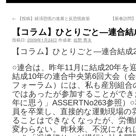
←
【投稿】経済恐慌の進展と反恐慌政策
【新春訪問】吉
【コラム】ひとりごと—連合結
投稿日:
2009年1月24日
作成者:
佐野 秀夫
【コラム】ひとりごと—連合結成2
○連合は、昨年11月に結成20年を迎
結成10年の連合中央第6回大会（
フォーラム）には、私も産別組合
ではあったが参加することができ
年に思う」ASSERTNo263参照
員を卒業し、直接的な運動現場の
ることはできなくなったが、労働
変わらない。昨秋来、不況になれ