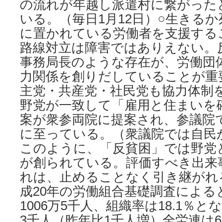
の流れが年越し派遣村に繋がった
いる。（毎日1月12日）○生きる
に置かれている労働者を支援する
路線対立は障害ではありえない。
事務局長のような存在が、労働団
力関係を創りだしていることが重
主党・共産党・社民党も協力体制を
野党が一致して「雇用と住まいを
案が衆参両院に提案され、参議院
に至っている。（衆議院では自民
このように、「反貧困」では野党
が創られている。評価すべき出来
れは、止めることなく引き継がれ
成20年の労働組合基礎調査による
1006万5千人、組織率は18.1％と
3千人（昨年比1千人増）全労連は6