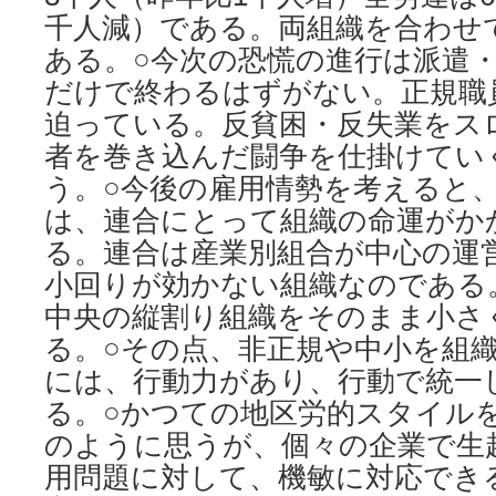
千人減）である。両組織を合わせて
ある。○今次の恐慌の進行は派遣
だけで終わるはずがない。正規職
迫っている。反貧困・反失業をス
者を巻き込んだ闘争を仕掛けてい
う。○今後の雇用情勢を考えると、
は、連合にとって組織の命運がか
る。連合は産業別組合が中心の運
小回りが効かない組織なのである
中央の縦割り組織をそのまま小さ
る。○その点、非正規や中小を組
には、行動力があり、行動で統一
る。○かつての地区労的スタイル
のように思うが、個々の企業で生
用問題に対して、機敏に対応でき