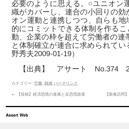
必要のように思える。○ユニオン
織がカバーし、連合の小回りの効
オン運動と連携しつつ、自らも地
的にコミットできる体制を作るこ
動、企業の枠を超えて労働者の連
と体制確立が連合に求められてい
野秀夫2009-01-19）
【出典】 アサート No.374 20
カテゴリー:
労働
,
雑感
パーマリンク
←
【投稿】経済恐慌の進展と反恐慌政策
【新春訪問】吉
Assert Web