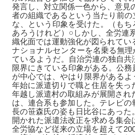
発言し、対立関係一色から、意見
者の組織であるという当たり前の
な、という印象を受けた。（もち
あろうけれど）○しかし、全労連
織化面では運動強化が図られてい
ナショナルセンターを名乗る無理
ているようだ。自治労連の独自共
限界にきている印象がある。公務
が中心では、やはり限界があるよ
年始に派遣切りで職と住居を失っ
年越し派遣村の取組みが展開され
は、連合系も参加した。テレビの
長の笹森氏の姿も日比谷にあった。
開かれた派遣法改正を求める集会
全労協など従来の立場を超えて20