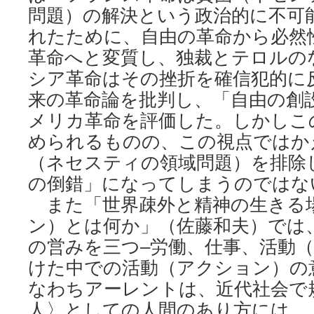
問題）の解決という政治的に不可
れたために、自由の革命から必然
革命へと変質し、独裁とテロルの
シア革命はその挫折を確信犯的に
来の革命論を批判し、「自由の創
メリカ革命を評価した。しかしこ
められるものの、この視点ではか
（ネセスティの領域問題）を排除
の倒錯」になってしまうのではな
また「世界疎外と精神の生きる場
ン）とは何か」（佐藤和夫）では
の営みを三つ–労働、仕事、活動（
けた中での活動（アクション）の
なわちアーレントは、近代社会で
人〉としての人間のあり方には、