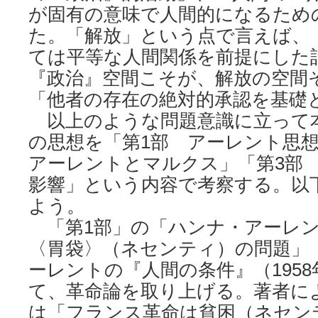
が固有の意味で人間的になるため
た。「解放」という点で言えば、
ては平等な人間関係を前提にした
『政治』空間こそが、解放の空間
「他者の存在の絶対的承認を基礎
以上のような問題意識に立って
の思想を「第1部 アーレント思
アーレントとマルクス」「第3部
影響」という内容で考察する。以
よう。
「第1部」の「ハンナ・アーレン
〈胃袋〉（ネセンティ）の問題」
ーレントの『人間の条件』（195
て、革命論を取り上げる。著者に
は「フランス革命は貧困（ネセン