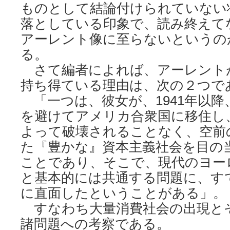
ものとして結論付けられていない
落としている印象で、読み終えて
アーレント像に至らないというの
る。
さて編者によれば、アーレント
持ち得ている理由は、次の２つで
「一つは、彼女が、1941年以降
を避けてアメリカ合衆国に移住し
よって破壊されることなく、空前
た『豊かな』資本主義社会を目の
ことであり、そこで、現代のヨー
と基本的には共通する問題に、す
に直面したということがある」。
すなわち大量消費社会の出現と
諸問題への考察である。