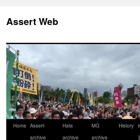
コ
ン
Assert Web
テ
ン
ツ
へ
ス
キ
ッ
プ
Home
Assert-
Hata
MG
History
archive
archive
archive