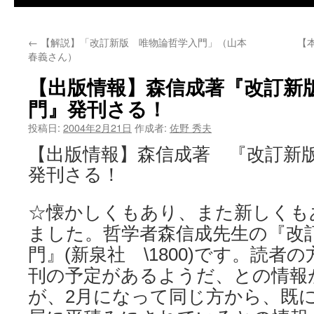
←
【解説】「改訂新版 唯物論哲学入門」（山本
【
春義さん）
【出版情報】森信成著『改訂新
門』発刊さる！
投稿日:
2004年2月21日
作成者:
佐野 秀夫
【出版情報】森信成著 『改訂新
発刊さる！
☆懐かしくもあり、また新しくも
ました。哲学者森信成先生の『改
門』(新泉社 \1800)です。読者
刊の予定があるようだ、との情報
が、2月になって同じ方から、既