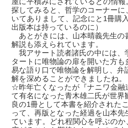
屋に平積みにされているとの情報
探してみると、哲学のコーナーに
いてありまして、記念にと1冊購入し
出版本は持っているのに）
あとがきには、山本晴義先生の
解説も添えられています。
我アサート読者諸氏の中には、
タートに唯物論の扉を開いた方も
易な語り口で唯物論を解明し、弁
解を深めることができましたね。
☆昨年亡くなったが『ナニワ金融
て有名になった青木雄二氏が世界
良の1冊として本書を紹介された
って、再版となった経過を山本先
ています。どれ程関心を呼ぶのか