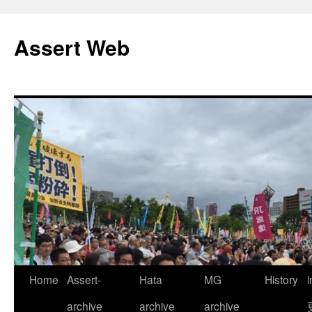
コ
ン
Assert Web
テ
ン
ツ
へ
ス
キ
ッ
プ
Home
Assert-
Hata
MG
History
archive
archive
archive