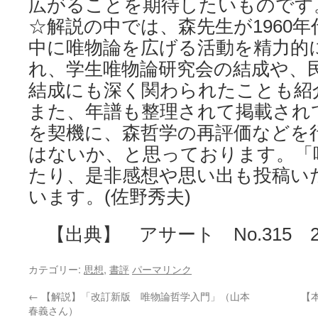
広がることを期待したいものです
☆解説の中では、森先生が1960
中に唯物論を広げる活動を精力的
れ、学生唯物論研究会の結成や、
結成にも深く関わられたことも紹
また、年譜も整理されて掲載され
を契機に、森哲学の再評価などを
はないか、と思っております。「
たり、是非感想や思い出も投稿い
います。(佐野秀夫)
【出典】 アサート No.315 20
カテゴリー:
思想
,
書評
パーマリンク
←
【解説】「改訂新版 唯物論哲学入門」（山本
【
春義さん）