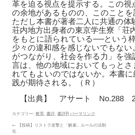
革を迫る視点を提示する。この視
の余地があるものの、このことを
ただし本書が著者二人に共通の体
荘内地方出身者の東京学生寮「荘
をもとに語られている──という
少々の違和感を感じないでもない
がつながり、社会を作る力」を強
言は、他の地域においてもっとさ
れてもよいのではないか。本書に
践が期待される。（Ｒ）
【出典】 アサート No.288 20
カテゴリー:
教育
,
書評
,
書評R
パーマリンク
←
【投稿】リストラ攻撃と「解雇」ルールの法制
化