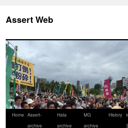
コ
ン
Assert Web
テ
ン
ツ
へ
ス
キ
ッ
プ
Home
Assert-
Hata
MG
History
archive
archive
archive