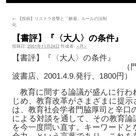
←
【投稿】リストラ攻撃と「解雇」ルールの法制
化
【書評】『〈大人〉の条件』
投稿日:
2001年11月24日
作成者:
＜R＞
【書評】『〈大人〉の条件』
（門脇厚司・佐
波書店、2001.4.9.発行、1800円）
教育に間する論議が盛んに行わ
じめ、教育改革がさまざまに提示
は、教育社会学者門脇厚司と辛口
による対談を通して、その教育論
を今一度問い直す。キーワードと