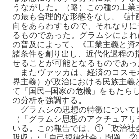
うながした。（略）この種の工業
の最も合理的な形態をなし、《計
向をあらわすもので、それなりに
るものであった。グラムシによれ
の普及によって、《工業主義と資
諸条件を創り出し、近代化過程の
せることが可能となるものであっ
またヴァッカは、経済のコスモ
界主義）が政治における民族主義
て「国民─国家の危機」をもたら
の分析を強調する。
グラムシの思想の特徴について
（「グラムシ思想のアクチュアリ
いる。この報告では、①「政治社
吸収」･「自己規律社会」問題、