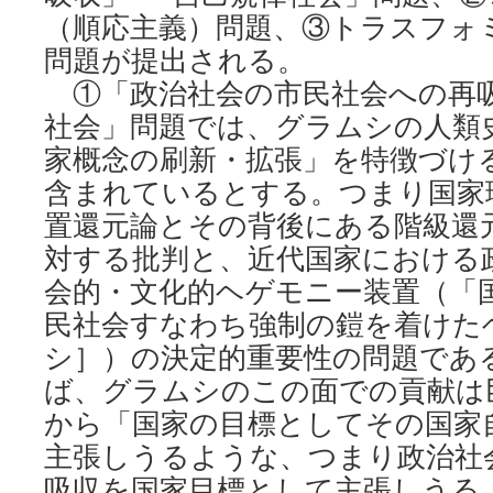
（順応主義）問題、③トラスフォ
問題が提出される。
①「政治社会の市民社会への再
社会」問題では、グラムシの人類
家概念の刷新・拡張」を特徴づけ
含まれているとする。つまり国家
置還元論とその背後にある階級還
対する批判と、近代国家における
会的・文化的ヘゲモニー装置（「
民社会すなわち強制の鎧を着けた
シ］）の決定的重要性の問題であ
ば、グラムシのこの面での貢献は
から「国家の目標としてその国家
主張しうるような、つまり政治社
吸収を国家目標として主張しうる