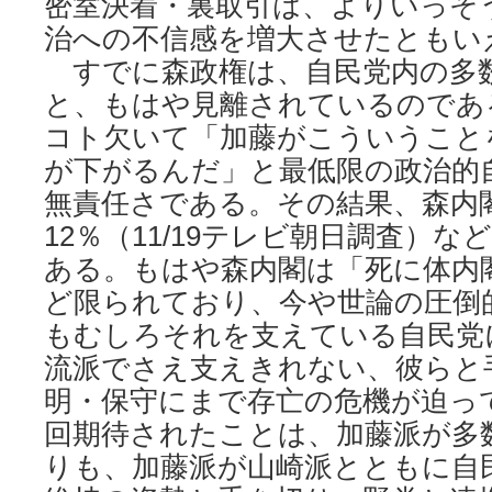
密室決着・裏取引は、よりいっそ
治への不信感を増大させたともい
すでに森政権は、自民党内の多
と、もはや見離されているのであ
コト欠いて「加藤がこういうこと
が下がるんだ」と最低限の政治的
無責任さである。その結果、森内
12％（11/19テレビ朝日調査）
ある。もはや森内閣は「死に体内
ど限られており、今や世論の圧倒
もむしろそれを支えている自民党
流派でさえ支えきれない、彼らと
明・保守にまで存亡の危機が迫っ
回期待されたことは、加藤派が多
りも、加藤派が山崎派とともに自