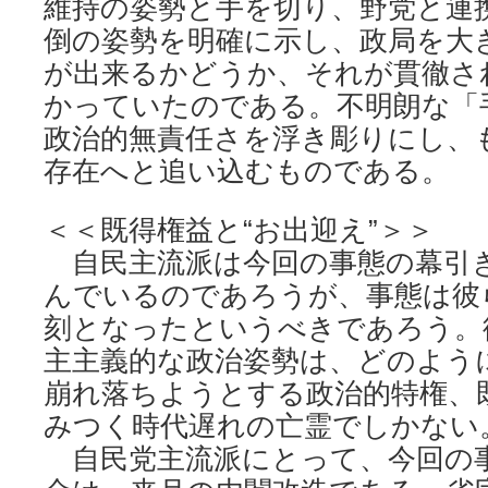
維持の姿勢と手を切り、野党と連
倒の姿勢を明確に示し、政局を大
が出来るかどうか、それが貫徹さ
かっていたのである。不明朗な「
政治的無責任さを浮き彫りにし、
存在へと追い込むものである。
＜＜既得権益と“お出迎え”＞＞
自民主流派は今回の事態の幕引
んでいるのであろうが、事態は彼
刻となったというべきであろう。
主主義的な政治姿勢は、どのよう
崩れ落ちようとする政治的特権、
みつく時代遅れの亡霊でしかない
自民党主流派にとって、今回の