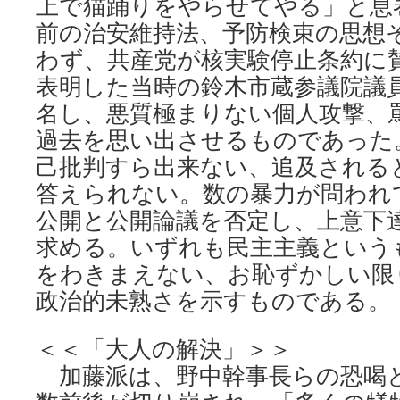
上で猫踊りをやらせてやる」と息
前の治安維持法、予防検束の思想
わず、共産党が核実験停止条約に
表明した当時の鈴木市蔵参議院議
名し、悪質極まりない個人攻撃、
過去を思い出させるものであった
己批判すら出来ない、追及される
答えられない。数の暴力が問われ
公開と公開論議を否定し、上意下
求める。いずれも民主主義という
をわきまえない、お恥ずかしい限
政治的未熟さを示すものである。
＜＜「大人の解決」＞＞
加藤派は、野中幹事長らの恐喝