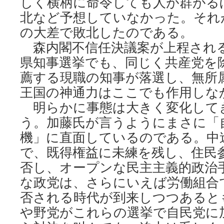
しく横柄に命令しても人が群がる
北など予想していなかった。それ
の大差で敗北したのである。
森内閣不信任決議案が上程される前
県知事選挙でも、同じく共産党を
薦する現職の知事が落選し、無所
王国の神通力はここでも作用しな
明らかに事態は大きく変化して
う。加藤氏が言うようにまさに「
機」に直面しているのである。中
で、既得権益に未練を残し、住民
否し、オープンな民主主義的政治
な政党は、さらにいえば労働組合
否される時代が到来しつつあると
や野党がこれらの選挙で自民党に