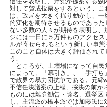
信任を表明し、野党が提案する森
対して賛成投票をするという、こ
は、政局を大きく揺り動かし、一
的変化を期待させるものであった
ない多数の人々が期待を表明し、
ジには一日に５万件ものアクセス
ルが寄せられるという新しい事態
このこと自体は大きく評価されて
う。
ところが、土壇場になって自民
によって、「幕引き」、「手打ち
で政界の暴力団抗争である。元締
不信任決議案の上程、採決の前か
ものには離党勧告・除名、選挙区
し、主流派の橋本派では加藤氏に