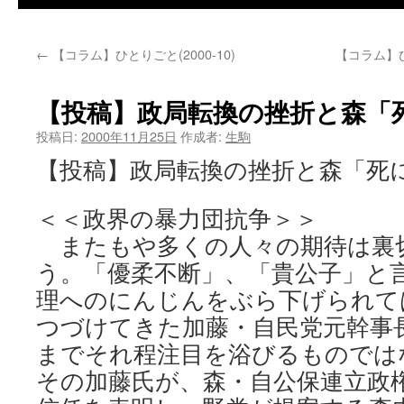
←
【コラム】ひとりごと(2000-10)
【コラム】
【投稿】政局転換の挫折と森「
投稿日:
2000年11月25日
作成者:
生駒
【投稿】政局転換の挫折と森「死
＜＜政界の暴力団抗争＞＞
またもや多くの人々の期待は裏
う。「優柔不断」、「貴公子」と
理へのにんじんをぶら下げられて
つづけてきた加藤・自民党元幹事
までそれ程注目を浴びるものでは
その加藤氏が、森・自公保連立政