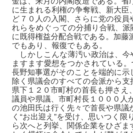
金は、来月の内閣改造である。省
に生まれる利権の争奪戦、新大臣
ど７０人の入閣、さらに党の役員
れらをめぐっての分捕り合戦、派
に既得権益分配合戦である。加藤
でもあり、報復でもある。
しかしこんな薄汚い政治は、今
ますます愛想をつかされている。
長野知事選がそのことを端的に示
除く県議会のすべての会派から支
県下１２０市町村の首長も押さえ
議員や県議、市町村長１０００人
の池田氏は行く先々で首長や県議
く“お出迎え”を受け、思いつく限
ら次へと列挙、関係企業をひざま