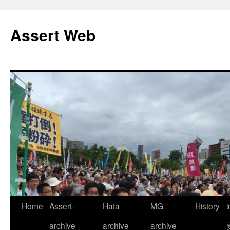
コ
ン
Assert Web
テ
ン
ツ
へ
ス
キ
ッ
プ
Home
Assert-
Hata
MG
History
archive
archive
archive