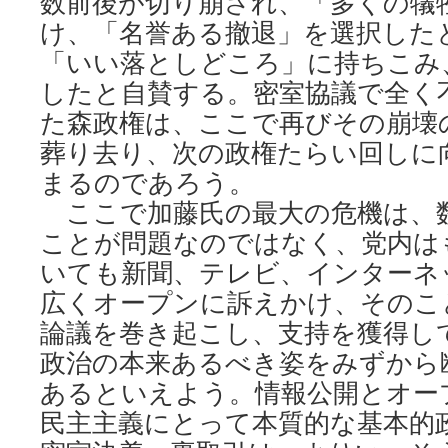
数前後が切り崩され、「多くの犠
け、「名誉ある撤退」を選択した
「いい落としどころ」に持ちこみ
したと自賛する。密室協議で全く
た森政権は、ここで再びその崩壊
葬り去り、次の政権たらい回しに
まるのであろう。
ここで加藤氏の最大の危機は、
ことが問題なのではなく、党内は
いても新聞、テレビ、インターネ
広くオープンに訴えかけ、そのこ
論議を巻き起こし、支持を獲得し
政治の本来あるべき姿をみずから
あるといえよう。情報公開とオー
民主主義にとって本質的な基本的