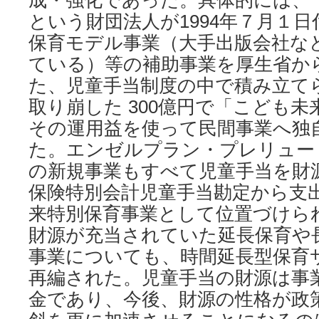
成・強化であった。具体的には、
という財団法人が1994年７月１
保育モデル事業（大手出版会社な
ている）等の補助事業を厚生省か
た、児童手当制度の中で積み立て
取り崩した 300億円で「こども
その運用益を使って民間事業へ独
た。エンゼルプラン・プレリュー
の新規事業もすべて児童手当を財
保険特別会計児童手当勘定から支
来特別保育事業として位置づけら
財源が充当されていた延長保育や
事業についても、時間延長型保育
再編された。児童手当の財源は事
金であり、今後、財源の性格が政