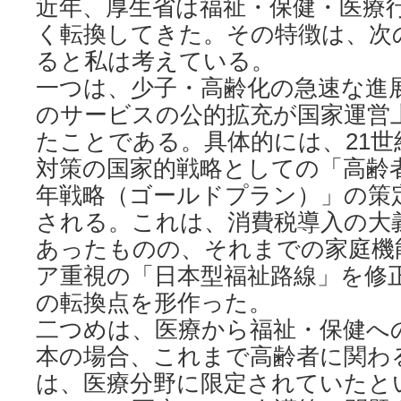
近年、厚生省は福祉・保健・医療
く転換してきた。その特徴は、次
ると私は考えている。
一つは、少子・高齢化の急速な進
のサービスの公的拡充が国家運営
たことである。具体的には、21
対策の国家的戦略としての「高齢者
年戦略（ゴールドプラン）」の策定
される。これは、消費税導入の大
あったものの、それまでの家庭機
ア重視の「日本型福祉路線」を修
の転換点を形作った。
二つめは、医療から福祉・保健へ
本の場合、これまで高齢者に関わ
は、医療分野に限定されていたと