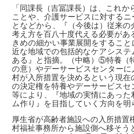
「同課長（吉冨課長）は、これか
ことや、介護サービスに対するニ
となどから、『（今後は）従来の
考え方を百八十度代える必要があ
きめの細かい事業展開をすること
近な地域での包括的なケアシステ
ある』と指摘。（中略）⑤特養（
の意）やデーサービスセンターに
村が入所措置を決めるという現在
の決定権を特養やデーサービスセ
等により、『地域の実情にあった
ム作り』を目指していく方向を明
厚生省が高齢者施設への入所措置
村福祉事務所から施設側へ移そう