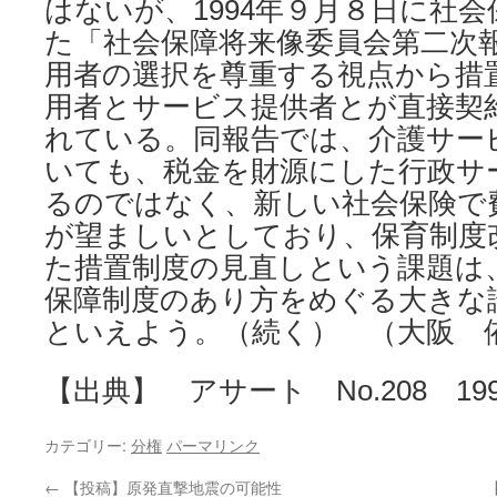
はないが、1994年９月８日に社
た「社会保障将来像委員会第二次
用者の選択を尊重する視点から措
用者とサービス提供者とが直接契
れている。同報告では、介護サー
いても、税金を財源にした行政サ
るのではなく、新しい社会保険で
が望ましいとしており、保育制度
た措置制度の見直しという課題は
保障制度のあり方をめぐる大きな
といえよう。（続く） （大阪 
【出典】 アサート No.208 199
カテゴリー:
分権
パーマリンク
←
【投稿】原発直撃地震の可能性