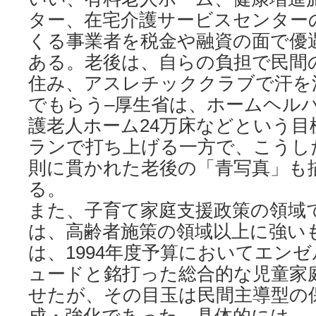
ター、在宅介護サービスセンター
くる事業者を税金や融資の面で優
ある。老後は、自らの負担で民間
住み、アスレチッククラブで汗を
でもらう–厚生省は、ホームヘルパ
護老人ホーム24万床などという
ランで打ち上げる一方で、こうし
則に貫かれた老後の「青写真」も
る。
また、子育て家庭支援政策の領域
は、高齢者施策の領域以上に強い
は、1994年度予算においてエン
ュードと銘打った総合的な児童家
せたが、その目玉は民間主導型の