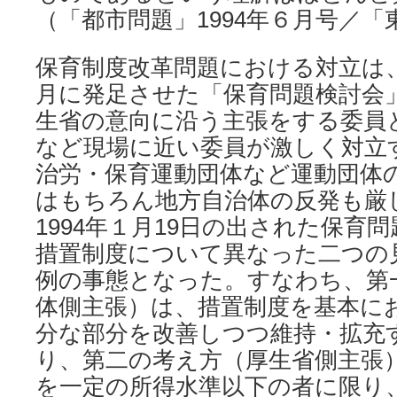
（「都市問題」1994年６月号／
保育制度改革問題における対立は、
月に発足させた「保育問題検討会
生省の意向に沿う主張をする委員
など現場に近い委員が激しく対立
治労・保育運動団体など運動団体
はもちろん地方自治体の反発も厳
1994年１月19日の出された保育
措置制度について異なった二つの
例の事態となった。すなわち、第
体側主張）は、措置制度を基本に
分な部分を改善しつつ維持・拡充
り、第二の考え方（厚生省側主張
を一定の所得水準以下の者に限り