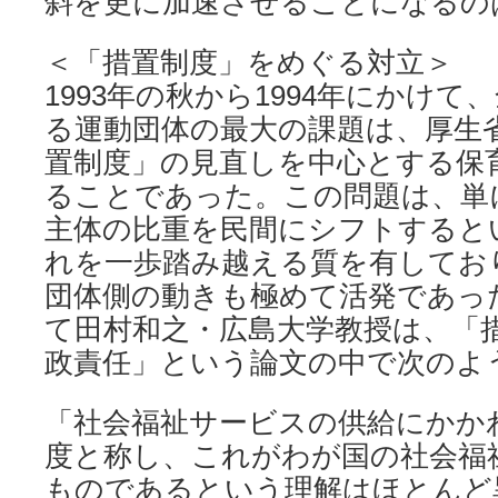
斜を更に加速させることになるの
＜「措置制度」をめぐる対立＞
1993年の秋から1994年にかけ
る運動団体の最大の課題は、厚生
置制度」の見直しを中心とする保
ることであった。この問題は、単
主体の比重を民間にシフトすると
れを一歩踏み越える質を有してお
団体側の動きも極めて活発であっ
て田村和之・広島大学教授は、「
政責任」という論文の中で次のよ
「社会福祉サービスの供給にかか
度と称し、これがわが国の社会福
ものであるという理解はほとんど