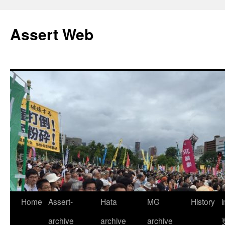
コ
ン
Assert Web
テ
ン
ツ
へ
ス
キ
ッ
プ
Home
Assert-
Hata
MG
History
archive
archive
archive