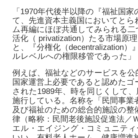
「1970年代後半以降の『福祉国
て、先進資本主義国においてとら
ム再編にほぼ共通してみられる二
活化（ privatization）たる市
と、『分権化（decentralizati
ルレベルへの権限移管であった」
例えば、福祉などのサービスを公
国家運営上必要であると認めたゴ
された1989年、時を同じくして
施行している。名称を「民間事業
及び福祉のための総合的施設の整
律（略称：民間老後施設促進法／
エル・エイジング・コミュニティ
いい、有料老人ホーム、健康増進