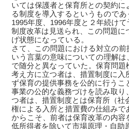
いては保護者と保育所との契約に
る制度を導入するというものであ
1995年度、1996年度と２年続
制度改革は見送られ、この問題に
げ状態になっている。
さて、この問題における対立の前
いう言葉の意味についての理解は
で随分と異なっていた。保育問題
考え方に立つ者は、措置制度に入
ず保育の提供事務を公的に行うこ
事業の公的な義務づけを読み取り
つ者は、措置制度とは保育所（社
権による入所と措置費の仕組みで
からこそ、前者は保育改革の内容
低所得者を除いて市場原理・自助