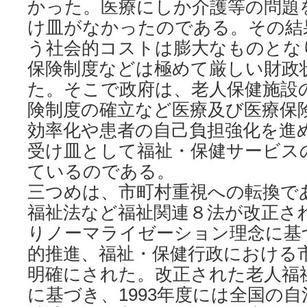
かった。医療にしか介護等の問題
け皿がなかったのである。その結
う社会的コストは膨大なものとな
保険制度などは極めて厳しい財政
た。そこで政府は、老人保健施設
険制度の確立など医療及び医療保
効率化や患者の自己負担強化を進
受け皿として福祉・保健サービス
ているのである。
三つめは、市町村重視への転換であ
福祉法など福祉関連８法が改正さ
りノーマライゼーション理念に基
的推進、福祉・保健行政における
明確にされた。改正された老人福
に基づき、1993年度には全国の