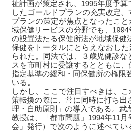
祉計画が策定され、1995年度予
したゴールドプランの充実改定、
プランの策定が焦点となったこと
域保健サービスの分野でも、199
の設置法たる保健所法が地域保健
保健をトータルにとらえなおした
られた。同法では、３歳児健診な
スを市町村に委譲するとともに、
指定基準の緩和・同保健所の権限
いる。
しかし、ここで注目すべきは、こ
策転換の際に、常に同時に打ち出
理・自助原則」の導入である。武
教授は、「都市問題」1994年11
会」発行）で次のように述べてい