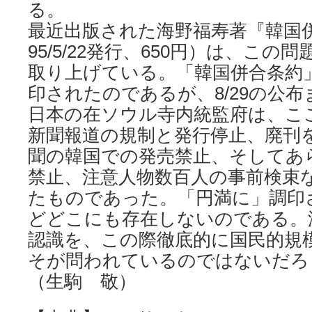
る。
最近出版された海野福寿著『韓国
95/5/22発行、650円）は、こ
取り上げている。「韓国併合条約」は、
印されたのであるが、8/29の公
日本の在ソウル寺内統監府は、こ
新聞報道の規制と発行停止、廃刊
聞の韓国での発売禁止、そしてあ
禁止、注意人物数百人の事前検束
たものであった。「円満に」調印
どどこにも存在しないのである。
認識を、この際徹底的に国民的規
そが問われているのではないだろ
（生駒 敬）