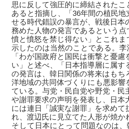
思に反して強圧的に締結されたこ
あると指摘し、「36年間の植民地
せる時代錯誤の暴言が、戦後日本
務めた人物の発言であるという点
憤と憤怒を禁じ得ない」とこれま
示したのは当然のことである。李
「わが国政府と国民は衝撃と憂慮
い」と述べ、「日本指導層に属す
の発言は、韓日関係の将来はもち
洋地域の共同体づくりにも悪影響
ている。与党・民自党や野党・民
や謝罪要求の声明を発表し、日本
には連日「誠実な謝罪」を求めて
れ、渡辺氏に見立てた人形が焼か
そして日本にとって問題なのは、