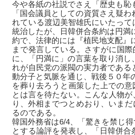
今や各紙の社説でさえ「歴史も恥
「国会議員としての資質さえ疑わ
れている渡辺美智雄氏にいたって
統治したが、日韓併合条約は円満
約で、法律的には『植民地支配』
まで発言している。さすがに国際
に、「円満に」の言葉を取り消し
れが自民党の派閥の実力者である
動分子と気脈を通じ、戦後５０年
を葬り去ろうと画策した上での意
とは言を待たない。こんな人物が
り、外相までつとめおり、いまだ
るのである。
韓国外務省は6/4、「驚きを禁じ
とする論評を発表し、「日韓併合