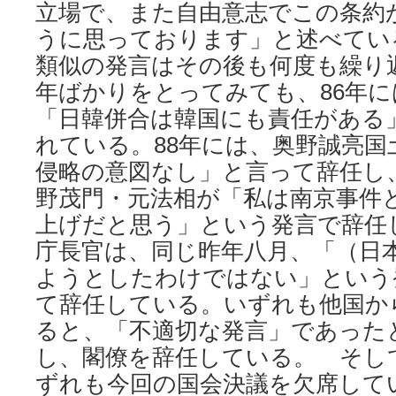
立場で、また自由意志でこの条約
うに思っております」と述べてい
類似の発言はその後も何度も繰り
年ばかりをとってみても、86年
「日韓併合は韓国にも責任がある
れている。88年には、奥野誠亮国
侵略の意図なし」と言って辞任し
野茂門・元法相が「私は南京事件
上げだと思う」という発言で辞任
庁長官は、同じ昨年八月、「（日
ようとしたわけではない」という
て辞任している。いずれも他国か
ると、「不適切な発言」であった
し、閣僚を辞任している。 そし
ずれも今回の国会決議を欠席して