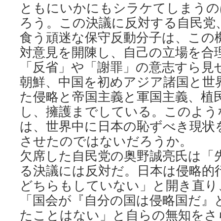
ともにいかにもシラケてしまうの
ろう。この決議に反対する自民党
食う頑迷な保守反動分子は、この
対意見を開陳し、自己の立場を合
「反省」や「謝罪」の意志すら見
朝鮮、中国を初めアジア諸国と世
た侵略と帝国主義と軍国主義、植
し、擁護までしている。このよう
は、世界中に日本の恥ずべき現状
させたのではないだろうか。
欠席した自民党の奥野誠亮氏は「
る決議には反対だ。日本は侵略的
どちらもしていない」と開き直り
「国会が『自分の国は侵略国だ』
たことはない」と自らの無知をさ