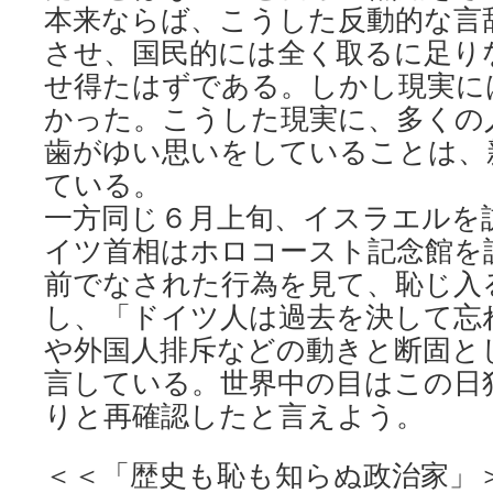
本来ならば、こうした反動的な言
させ、国民的には全く取るに足り
せ得たはずである。しかし現実に
かった。こうした現実に、多くの
歯がゆい思いをしていることは、
ている。
一方同じ６月上旬、イスラエルを
イツ首相はホロコースト記念館を
前でなされた行為を見て、恥じ入
し、「ドイツ人は過去を決して忘
や外国人排斥などの動きと断固と
言している。世界中の目はこの日
りと再確認したと言えよう。
＜＜「歴史も恥も知らぬ政治家」