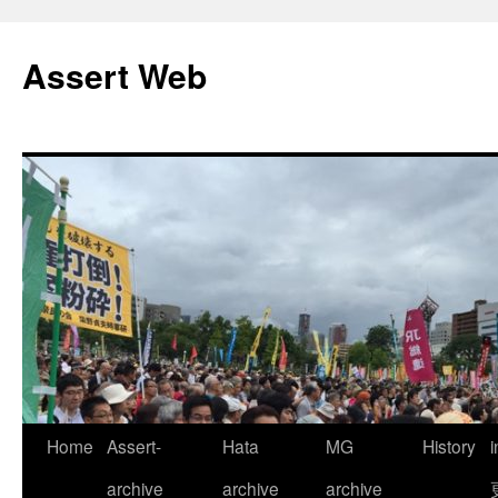
コ
ン
Assert Web
テ
ン
ツ
へ
ス
キ
ッ
プ
Home
Assert-
Hata
MG
History
archive
archive
archive