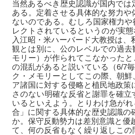
当然あるべき歴史認識が国内では
ある。定着させる具体的な努力や
ないのである。むしろ国家権力や
レクトされているというのが実態
入江昭・米ハーバード大教授は、
観とは別に、公のレベルでの過去
モリー）が作られてこなかったと
の混乱があると説いている（6/7
ク・メモリーとしてこの際、朝鮮
ア諸国に対する侵略と植民地政策
さのない明確な反省と謝罪を確立
いるといえよう。とりわけ急がれ
合」に関する具体的な歴史認識の
か。保守反動勢力は差別意識と優
て、何の反省もなく繰り返しこの