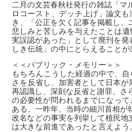
二月の文芸春秋社発行の雑誌「マ
ロコースト、デッチ上げ」論文も
き、「公正を欠く記事を掲載し、
悲しみと苦しみを与えたことは遺
実誤認があった」として廃刊を発
しき伝統」の中にとらえることが
＜＜パブリック・メモリー＞＞
もちろんこうした経過の中で、自
さを反省し、加害者として日本が
再認識し、深刻な反省と謝罪、さ
の必要性が問われるまでになって
ある。一昨年、当時の細川首相が
改名などの事実を列挙して植民地
は大きな前進であったと言えよう