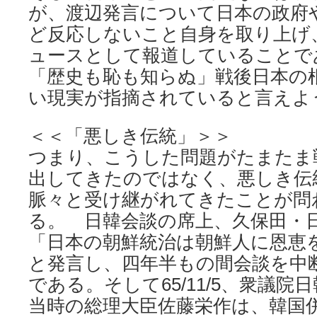
が、渡辺発言について日本の政府
ど反応しないこと自身を取り上げ
ュースとして報道していることで
「歴史も恥も知らぬ」戦後日本の
い現実が指摘されていると言えよ
＜＜「悪しき伝統」＞＞
つまり、こうした問題がたまたま
出してきたのではなく、悪しき伝
脈々と受け継がれてきたことが問
る。 日韓会談の席上、久保田・
「日本の朝鮮統治は朝鮮人に恩恵
と発言し、四年半もの間会談を中断
である。そして65/11/5、衆議
当時の総理大臣佐藤栄作は、韓国