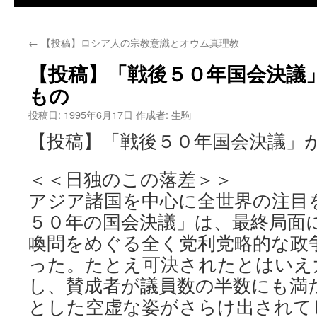
←
【投稿】ロシア人の宗教意識とオウム真理教
【投稿】「戦後５０年国会決議
もの
投稿日:
1995年6月17日
作成者:
生駒
【投稿】「戦後５０年国会決議」
＜＜日独のこの落差＞＞
アジア諸国を中心に全世界の注目
５０年の国会決議」は、最終局面
喚問をめぐる全く党利党略的な政
った。たとえ可決されたとはいえ
し、賛成者が議員数の半数にも満
とした空虚な姿がさらけ出されて