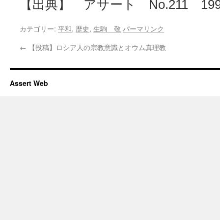
【出典】 アサート No.211 199
カテゴリー:
平和
,
歴史
,
生駒 敬
パーマリンク
←
【投稿】ロシア人の宗教意識とオウム真理教
Assert Web