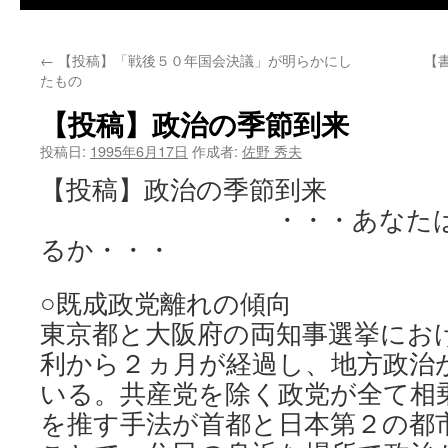
←
【投稿】「戦後５０年国会決議」が明らかにし
【
たもの
【投稿】政治の季節到来
投稿日:
1995年6月17日
作成者:
佐野 秀夫
【投稿】政治の季節到来
・・・あなたは幕末
るか・・・
○既成政党離れの傾向
東京都と大阪府の両知事選挙にお
利から２ヵ月が経過し、地方政治
いる。共産党を除く政党が全て相
を推す手法が首都と日本第２の都