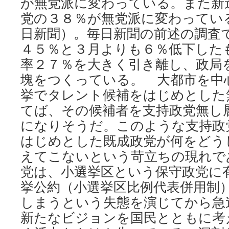
が無党派に変わっている。また新
党の３８％が無党派に変わってい
日新聞）。毎日新聞の前述の調査
４５％と３月よりも６％低下した
率２７％を大きく引き離し、政局
塊をつくっている。 大都市を中
挙でタレント候補をはじめとした
てば、その候補者を支持政党無し
になりそうだ。このような支持政
はじめとした既成政党が何をどう
えてこないという苛立ちの現れで
党は、小選挙区という保守政党に
挙公約（小選挙区比例代表併用制
しまうという失態を演じてから急
新たなビジョンを国民とともに考