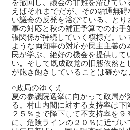
を撤回し、議会の非難を浴びてい
えばそれまでだが、その融通無碍
い議会の反発を浴びている。とり
事の対応と秋の補正予算でのお手
張関係が持続していく模様だ。い
ような両知事の対応が民主主義の
民が学ぶ、絶好の機会を提供して
い。そして既成政党の旧態依然と
が飽き飽きしていることは確かな
○政局のゆくえ
夏の参議院選挙に向かって政局が
る。村山内閣に対する支持率は下
２５％まで降下して不支持率を９
に、危険ラインの２０％に近づい