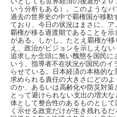
いとしても世界経済の後退が２０
いう分析もある）。このようなバ
過去の世界史の中で覇権国が移動
ており、今日の状況はまさに、ア
覇権が移る過渡期であることを示
がある。しかし、たとえ覇権が移
え、政治がビジョンを示しえない
追求しか念頭に無い醜態を国民に
いう、指導者不在状況が国民のイ
らせている。日本経済の本格的な
求められる責任の大きさにどのよ
のか、あるいは高齢化や防災対策
とって避けられない支出の増大な
体として整合性のあるものとして
く示せる政党だけが生き残れるだ