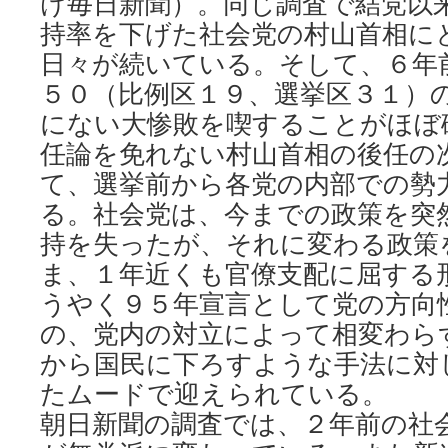
け毎日新聞）。同じ調査で結党以
持率を下げた社会党の村山首相に
日々が続いている。そして、６年
５０（比例区１９、選挙区３１）
にない大惨敗を喫することがほぼ
任論を免れない村山首相の後任の
て、選挙前から各党の内部での勢
る。社会党は、今までの政策を突
持を失ったが、それに変わる政策
ま、１年近くも官僚支配に屈する
うやく９５年宣言として党の方向
の、党内の対立によって相変わら
から国民に下ろすような手法に対
たムードで迎えられている。
朝日新聞の調査では、２年前の社