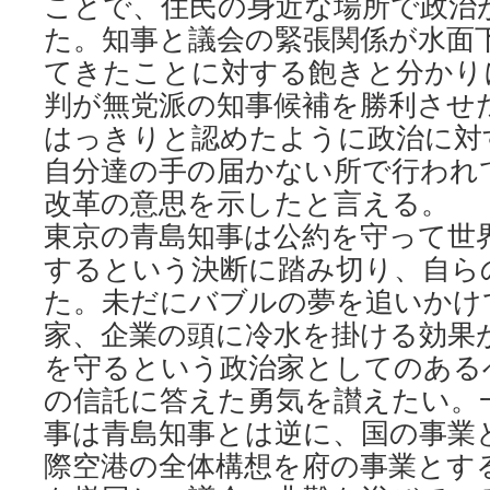
ことで、住民の身近な場所で政治
た。知事と議会の緊張関係が水面
てきたことに対する飽きと分かり
判が無党派の知事候補を勝利させ
はっきりと認めたように政治に対
自分達の手の届かない所で行われ
改革の意思を示したと言える。
東京の青島知事は公約を守って世
するという決断に踏み切り、自ら
た。未だにバブルの夢を追いかけ
家、企業の頭に冷水を掛ける効果
を守るという政治家としてのある
の信託に答えた勇気を讃えたい。
事は青島知事とは逆に、国の事業
際空港の全体構想を府の事業とす