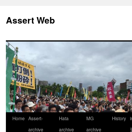
コ
ン
Assert Web
テ
ン
ツ
へ
ス
キ
ッ
プ
Home
Assert-
Hata
MG
History
archive
archive
archive