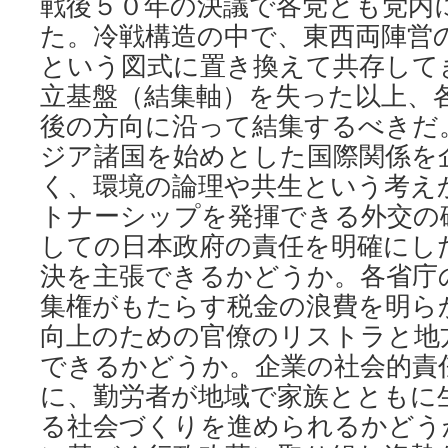
戦後５０年の決議で各党とも党内
た。冷戦構造の中で、東西両陣営
という図式に置き換えて共存して
立基盤（結集軸）を失った以上、
後の方向に沿って結集するべきだ
ジア諸国を始めとした国際関係を
く、環境の論理や共生という考え
トナーシップを発揮できる外交の
しての日本政府の責任を明確にし
決を主張できるかどうか。各省庁
集権がもたらす税金の浪費を明ら
向上のための官僚のリストラと地
できるかどうか。企業の社会的責
に、勤労者が地域で家族とともに
る社会づくりを進められるかどう