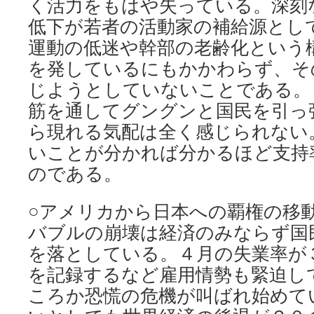
く活力をもはや失っている。深刻
低下が若者の活動家の補給源とし
運動の低迷や幹部の老齢化という
を発しているにもかかわらず、そ
じようとしていないことである。
筋を通してグングンと国民を引っ
ら現れる気配は全く感じられない
いことが分かれば分かるほど支持
のである。
○アメリカから日本への覇権の移
バブルの崩壊は経済のみならず国
を落としている。４月の失業率が
を記録するなど雇用情勢も緊迫し
ころか恐慌の危機が叫ばれ始めて