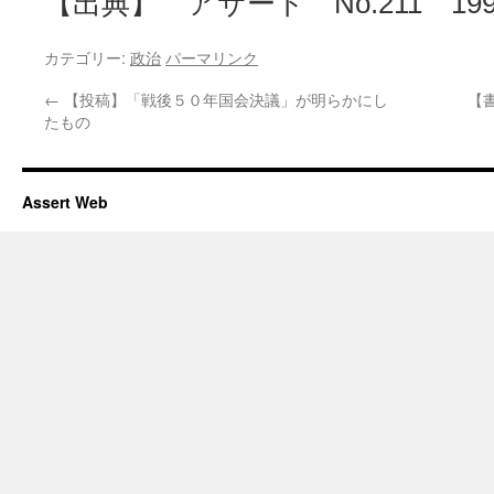
【出典】 アサート No.211 199
カテゴリー:
政治
パーマリンク
←
【投稿】「戦後５０年国会決議」が明らかにし
【
たもの
Assert Web