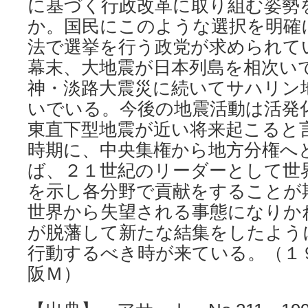
に基づく行政改革に取り組む姿勢
か。国民にこのような選択を明確
法で選挙を行う政党が求められて
幕末、大地震が日本列島を相次い
神・淡路大震災に続いてサハリン
いでいる。今後の地震活動は活発
東直下型地震が近い将来起こると
時期に、中央集権から地方分権へ
ば、２１世紀のリーダーとして世
を示し各分野で貢献をすることが
世界から失望される事態になりか
が脱藩して新たな結集をしたよう
行動するべき時が来ている。（１
阪Ｍ）