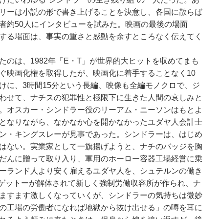
リーは小説の形で書き上げることを決意し、各国に散らば
者約50人にインタビューを試みた。映画の最後の場面
する場面は、事実の重さと感動を余すところなく伝えてく
たのは、1982年「E・T」が世界的大ヒットを収めてまも
ぐ映画化権を取得したが、映画化に着手することなく10
けに、3時間15分という長編、映像も全編モノクロで、ジ
わせて、ナチスの犯罪性と極限下に生きた人間の哀しみと
。オスカー・シンドラー役のリーアム・ニーソンはもとよ
となりながら、なかなか心を開かなかったユダヤ人会計士
ン・キングスレーが見事であった。シンドラーは、はじめ
はない。実業家として一旗揚げようと、ナチのバッジを胸
だんに贈って取り入り、軍用のホーロー容器工場経営に乗
ーランド人より安く雇えるユダヤ人を、シュテルンの働き
月、ゲットーが解体されて新しく強制労働収容所が作られ、ナ
ますます激しくなっていくが、シンドラーの気持ちは微妙
の工場の労働者になれば地獄から抜け出せる」の噂を耳に