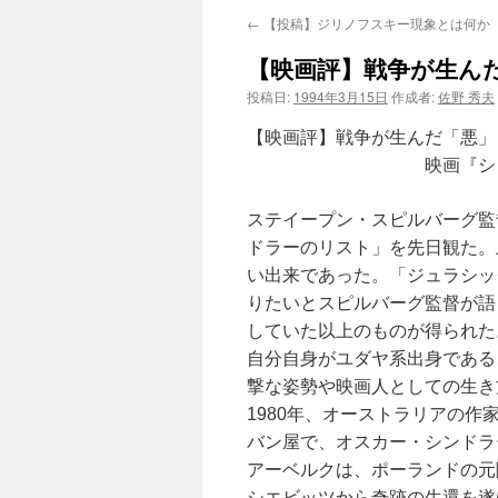
←
【投稿】ジリノフスキー現象とは何か
【映画評】戦争が生ん
投稿日:
1994年3月15日
作成者:
佐野 秀夫
【映画評】戦争が生んだ「悪
映画『シンドラー
ステイープン・スピルバーグ監
ドラーのリスト」を先日観た。
い出来であった。「ジュラシッ
りたいとスピルバーグ監督が語
していた以上のものが得られた
自分自身がユダヤ系出身である
撃な姿勢や映画人としての生き
1980年、オーストラリアの
バン屋で、オスカー・シンドラ
アーベルクは、ポーランドの元
シエビッツから奇跡の生還を遂