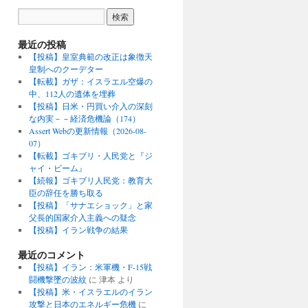
最近の投稿
【投稿】皇室典範の改正は象徴天
皇制へのクーデター
【転載】ガザ：イスラエル空爆の
中、112人の遺体を埋葬
【投稿】日米・円買い介入の深刻
な内実－－経済危機論（174）
Assert Webの更新情報（2026-08-
07）
【転載】ゴキブリ・人民党と『ジ
ャイ・ビーム』
【続報】ゴキブリ人民党：教育大
臣の辞任を勝ち取る
【投稿】「サナエショック」と家
父長的国家介入主義への疑念
【投稿】イラン戦争の結果
最近のコメント
【投稿】イラン：米軍機・F-15戦
闘機撃墜の波紋
に
津本
より
【投稿】米・イスラエルのイラン
攻撃と日本のエネルギー危機
に