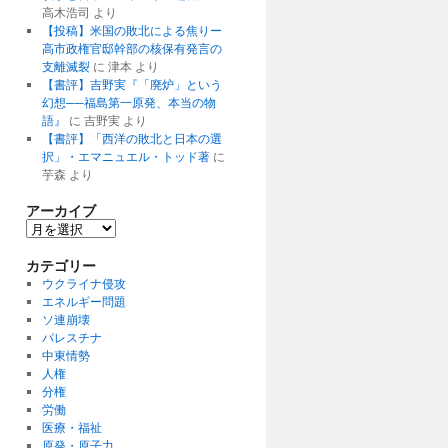
高木浩司
より
【投稿】米国の敗北による焦りー
高市政権官邸幹部の核保有発言の
支離滅裂
に
津本
より
【書評】吉野実『「廃炉」という
幻想──福島第一原発、本当の物
語』
に
吉野実
より
【書評】「西洋の敗北と日本の選
択」・エマニュエル・トッド著
に
芋森
より
アーカイブ
ア
ー
カ
カテゴリー
イ
ウクライナ侵攻
ブ
エネルギー問題
ソ連崩壊
パレスチナ
中東情勢
人権
分権
労働
医療・福祉
原発・原子力