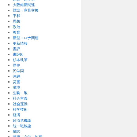
大阪維新関連
対談・意見交換
平和
思想
政治
教育
新型コロナ関連
更新情報
書評
書評R
杉本執筆
歴史
民学同
沖縄
災害
環境
生駒 敬
社会主義
社会運動
科学技術
経済
経済危機論
統一戦線論
翻訳
芸術・文学・映画