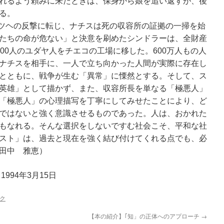
れるよう頼みに来たときは、保身から娘を追い返すが、後
る。
ドイツヘの反撃に転じ、ナチスは死の収容所の証拠の一掃を始
たちの命が危ない」と決意を刷めたシンドラーは、全財産
00人のユダヤ人をチエコの工場に移した。600万人もの人
ナチスを相手に、一人で立ち向かった人間が実際に存在し
とともに、戦争が生む「異常」に慄然とする。そして、ス
英雄」として描かず、また、収容所長を単なる「極悪人」
「極悪人」の心理描写を丁寧にしてみせたことにより、ど
ではないと強く意識させるものであった。人は、おかれた
もなれる。そんな選択をしないですむ社会こそ、平和な社
スト」は、過去と現在を強く結び付けてくれる点でも、必
田中 雅恵）
994年3月15日
ク
【本の紹介】｢知」の正体へのアプローチ
→