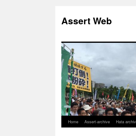
コ
ン
Assert Web
テ
ン
ツ
へ
ス
キ
ッ
プ
Home
Assert-archive
Hata archi