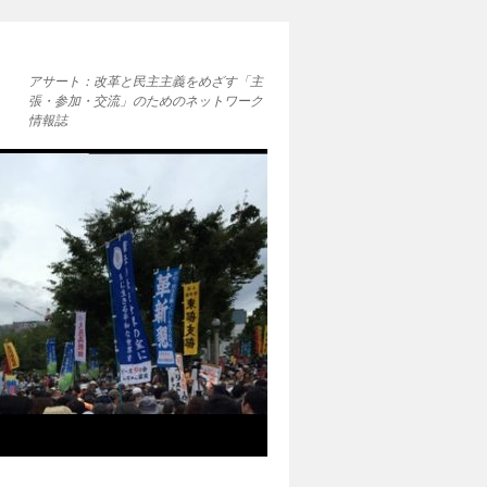
アサート：改革と民主主義をめざす「主
張・参加・交流」のためのネットワーク
情報誌