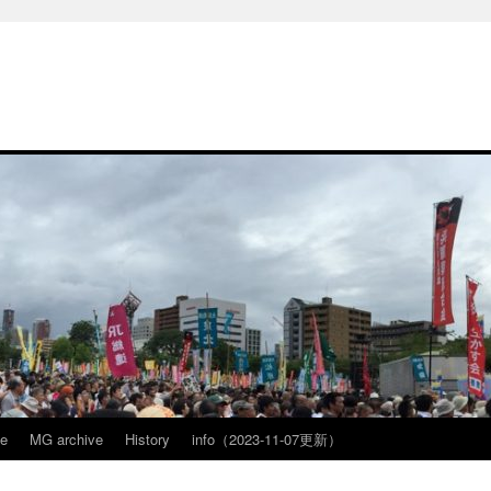
ve
MG archive
History
info（2023-11-07更新）