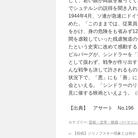
して、若い娘が両親を雇ってく
でシュテルンの説得を聞き入れ
1944年4月、ソ連が急速に
めた。「このままでは、従業員
をかけ、身の危険をも省みず12
間を虐殺していった残虐無道の
たという史実に改めて感動する
ピルバーグが、シンドラーを「
として扱わず、戦争が作り出す
んな戦争も決して許されるもの
状況下で、「悪」にも「善」に
会といえる。「シンドラーのリ
見に催する映画といえよう。（
【出典】 アサート No.196 1
カテゴリー:
芸術・文学・映画
パーマリン
←
【投稿】ジリノフスキー現象とは何か