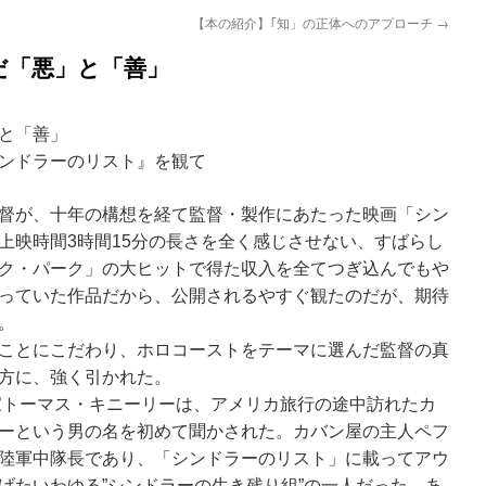
【本の紹介】｢知」の正体へのアプローチ
→
だ「悪」と「善」
」と「善」
のリスト』を観て
督が、十年の構想を経て監督・製作にあたった映画「シン
上映時間3時間15分の長さを全く感じさせない、すばらし
ク・パーク」の大ヒットで得た収入を全てつぎ込んでもや
っていた作品だから、公開されるやすぐ観たのだが、期待
。
ことにこだわり、ホロコーストをテーマに選んだ監督の真
方に、強く引かれた。
作家トーマス・キニーリーは、アメリカ旅行の途中訪れたカ
ーという男の名を初めて聞かされた。カバン屋の主人ペフ
陸軍中隊長であり、「シンドラーのリスト」に載ってアウ
げたいわゆる”シンドラーの生き残り組”の一人だった。あ