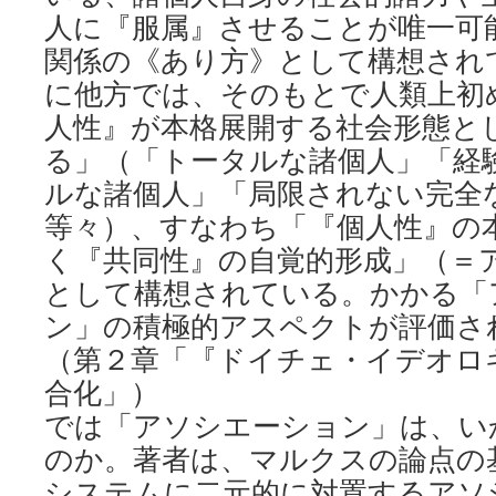
人に『服属』させることが唯一可
関係の《あり方》として構想され
に他方では、そのもとで人類上初
人性』が本格展開する社会形態と
る」（「トータルな諸個人」「経
ルな諸個人」「局限されない完全
等々）、すなわち「『個人性』の
く『共同性』の自覚的形成」（＝
として構想されている。かかる「
ン」の積極的アスペクトが評価さ
（第２章「『ドイチェ・イデオロ
合化」）
では「アソシエーション」は、い
のか。著者は、マルクスの論点の
システムに二元的に対置するアソ