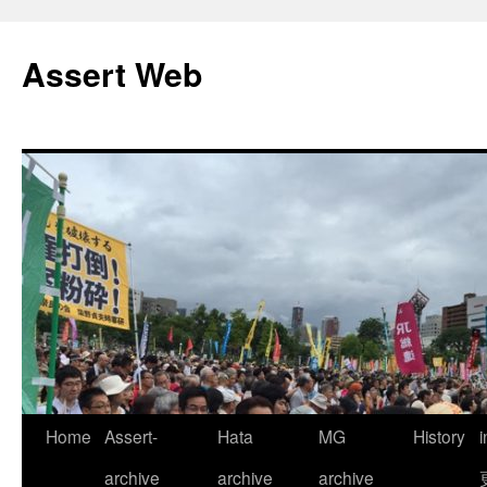
コ
ン
Assert Web
テ
ン
ツ
へ
ス
キ
ッ
プ
Home
Assert-
Hata
MG
History
archive
archive
archive