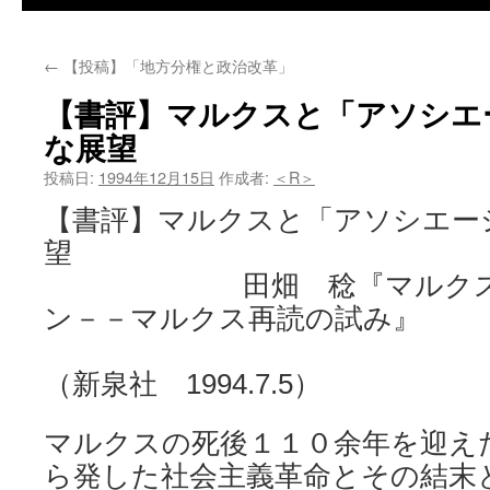
←
【投稿】「地方分権と政治改革」
【書評】マルクスと「アソシエ
な展望
投稿日:
1994年12月15日
作成者:
＜R＞
【書評】マルクスと「アソシエー
望
田畑 稔『マルクスと
ン－－マルクス再読の試み』
（新泉社 1994.7.5）
マルクスの死後１１０余年を迎え
ら発した社会主義革命とその結末