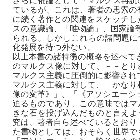
さらに補論として「マルクス再読
ているが、これは、著者の思索の
に続く著作との関連をスケッチし
スの意識論、「唯物論」、国家論
られる。しかしこれらの諸問題に
化発展を待つ外ない。
以上本書の諸特徴の概略を述べて
のマルクス像に対して、－－とり
マルクス主義に圧倒的に影響され
マルクス主義に対して、「かなり
像の変革》」、「《アソシエーシ
迫るものであり、この意味ではマ
きな石を投げ込んだものと言えよ
究は、著者自ら述べているとおり
た書物としては、おそらく世界で