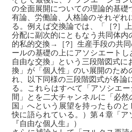
の全面展開についての理論的基礎
有論、労働論、人格論のそれぞれ
る。例えば交換論では、「［?］
分配に副次的にともなう共同体内
的私的交換→［?］生産手段の共
ールの基礎の上にアソシエートし
自由な交換」という三段階図式に
換」が「個人性」のい展開のため
れ、以下同様の三段階図式が各論
る。これらはすべて「アソシエー
間」とを二大チャンネルに「必然
国」へという展望を持ったものと
快に語られている。）第４章「ア
『自由な個人生』）