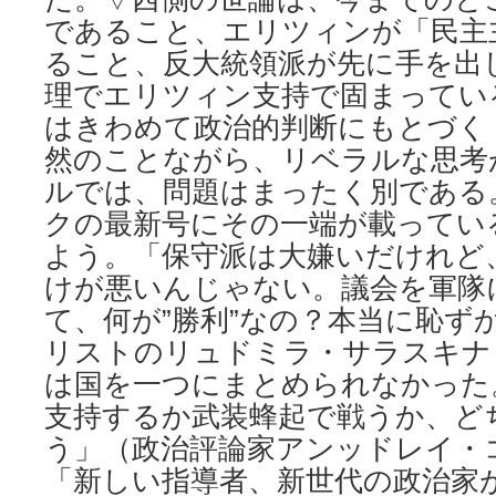
であること、エリツィンが「民主
ること、反大統領派が先に手を出
理でエリツィン支持で固まってい
はきわめて政治的判断にもとづく
然のことながら、リベラルな思考
ルでは、問題はまったく別である
クの最新号にその一端が載ってい
よう。「保守派は大嫌いだけれど
けが悪いんじゃない。議会を軍隊
て、何が”勝利”なの？本当に恥ず
リストのリュドミラ・サラスキナ
は国を一つにまとめられなかった
支持するか武装蜂起で戦うか、ど
う」（政治評論家アンッドレイ・
「新しい指導者、新世代の政治家