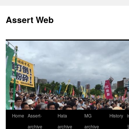
コ
ン
Assert Web
テ
ン
ツ
へ
ス
キ
ッ
プ
Home
Assert-
Hata
MG
History
archive
archive
archive