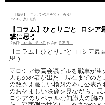
←
【投稿】「ニッポンの川を問う、長良川
DAY93」参加報告
【コラム】ひとりごと–ロシア
撃に思う–
投稿日:
1993年10月15日
作成者:
佐野 秀夫
【コラム】ひとりごと–ロシア最
思う–
▽ロシア最高会議ビルを戦車が重
人もの死者が出た。現在までのと
の数さえ厳しい検閲の為に公表さ
のおぞましい映像を見ながら、思
ロシアのリベラルな知識人の胸の
た。▽西側の世論は、今までのと