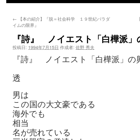
←
【本の紹介】『脱＝社会科学 １９世紀パラダ
イムの限界』
『詩』 ノイエスト「白樺派」
投稿日:
1994年7月15日
作成者:
佐野 秀夫
『詩』 ノイエスト「白樺派」の
大
透
男は
この国の大文豪である
海外でも
相当
名が売れている