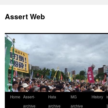
コ
ン
Assert Web
テ
ン
ツ
へ
ス
キ
ッ
プ
Home
Assert-
Hata
MG
History
archive
archive
archive