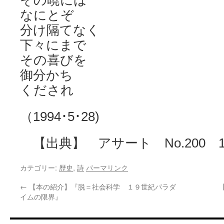
その暁には
なにとぞ
分け隔てなく
下々にまで
その喜びを
御分かち
くだされ
（1994･5･28)
【出典】 アサート No.200 19
カテゴリー:
歴史
,
詩
パーマリンク
←
【本の紹介】『脱＝社会科学 １９世紀パラダ
イムの限界』