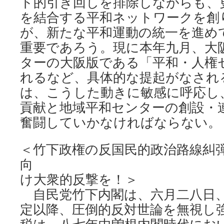
ト的引き回しを排除しながらも、
を結合する平和ネットワークを創
が、新たな平和運動の統一を進め
重要であろう。現に本年九月、大
ターの大阪版である「平和・人権
れるなど、具体的な提起がなされ
は、こうした動きに敏感に呼応し
貢献と地域平和センターの創設・
奮闘していかなければならない。
＜竹下政権の反国民的政治路線糾
向
け大衆的反撃を！＞
自民党竹下内閣は、六月二八日、
定以降、圧倒的反対世論を無視し