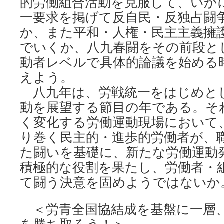
的労働組合活動を克服して、いか
一要求を掲げて反自民・反独占闘
か、また平和・人権・民主主義擁
でいくか、八九春闘をその前段と
動者レベルで具体的論議を始める
えよう。
八九年は、労戦統一をはじめと
動を展望する節目の年である。そ
く変化する労働運動現場において
り巻く民主的・進歩的労働者が、
た闘いを基礎に、新たな労働運動
積極的な役割を果たし、労働者・
て闘う決意を固めようではないか
＜労青全国協結成を基盤に一層