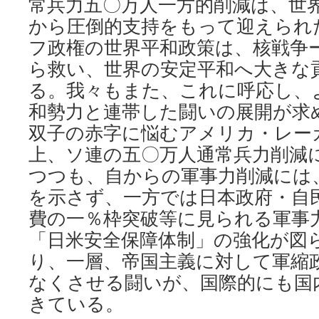
常兵力五〇万人一方的削減は、世
から圧倒的支持をもって迎えられ
フ政権の世界平和政策は、核戦争
ら救い、世界の安定平和へ大きな
る。我々もまた、これに呼応し、
和勢力と連帯した闘いの展開が求
双子の赤字に悩むアメリカ・レー
上、ソ連の五〇万人通常兵力削減
つつも、自からの軍事力削減には
を示さず、一方では日本政府・自
費の一％枠突破等に見られる軍事
「日米安全保障体制」の強化が図
り、一層、帝国主義に対して軍縮
なくさせる闘いが、国際的にも国
きている。