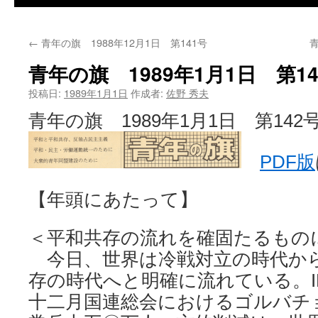
←
青年の旗 1988年12月1日 第141号
青
青年の旗 1989年1月1日 第14
投稿日:
1989年1月1日
作成者:
佐野 秀夫
青年の旗 1989年1月1日 第142
PDF版
【年頭にあたって】
＜平和共存の流れを確固たるもの
今日、世界は冷戦対立の時代か
存の時代へと明確に流れている。I
十二月国連総会におけるゴルバチ