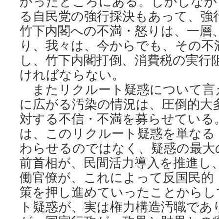
かったところにある。しかしなが
る自民党の強行採決もあって、強
竹下内閣への不満・怒りは、一層
り、我々は、今からでも、その不
し、竹下内閣打倒、消費税の実行
ければならない。
またリクルート疑惑について言
に広がる汚染の情況は、圧倒的大
対する不信・不満を募らせている
は、このリクルート疑惑を単なる
わらせるのではなく、疑惑の最大
前首相が、民間活力導入を推進し
働官僚が、これによって反国民的
策を押し進めていったことからし
ト疑惑が、実は権力構造汚職であ