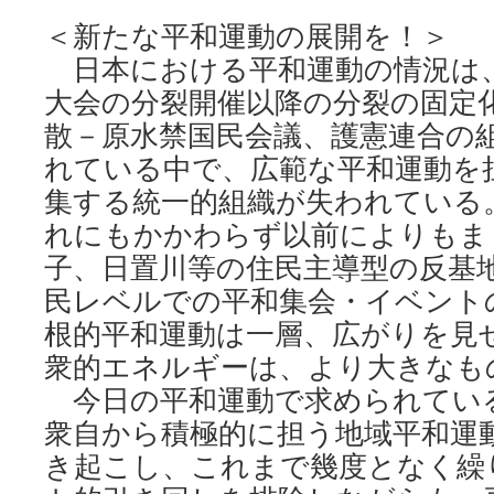
＜新たな平和運動の展開を！＞
日本における平和運動の情況は
大会の分裂開催以降の分裂の固定
散－原水禁国民会議、護憲連合の
れている中で、広範な平和運動を
集する統一的組織が失われている
れにもかかわらず以前によりもま
子、日置川等の住民主導型の反基
民レベルでの平和集会・イベント
根的平和運動は一層、広がりを見
衆的エネルギーは、より大きなも
今日の平和運動で求められてい
衆自から積極的に担う地域平和運
き起こし、これまで幾度となく繰