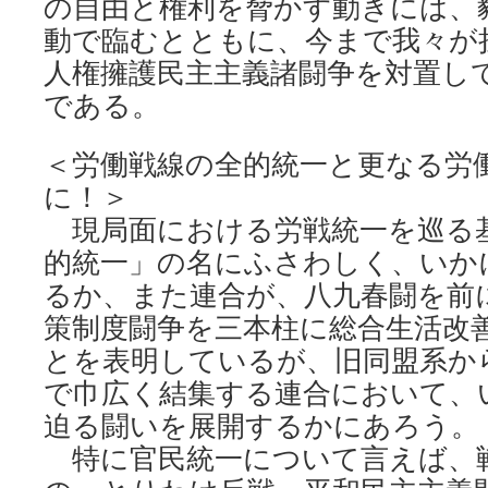
の自由と権利を脅かす動きには、
動で臨むとともに、今まで我々が
人権擁護民主主義諸闘争を対置し
である。
＜労働戦線の全的統一と更なる労
に！＞
現局面における労戦統一を巡る
的統一」の名にふさわしく、いか
るか、また連合が、八九春闘を前
策制度闘争を三本柱に総合生活改
とを表明しているが、旧同盟系か
で巾広く結集する連合において、
迫る闘いを展開するかにあろう。
特に官民統一について言えば、