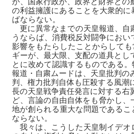
が、国家行政が、政界と財界との
の利益擁護にあることを大衆的に
ばならない。
更に異常なまでの天皇報道、自
うならば、消費税反対闘争におい
影響をもたらしたことからしても
ギーが、最大限、支配の道具とし
とに改めて認識するものである。
報道・自粛ムードは、天皇批判の
判、権力批判自体も圧殺する風潮
長の天皇戦争責任発言に対する右
ど、言論の自由自体をも脅かし、
地が創られる重大な問題であるこ
ならない。
我々は、こうした天皇制イデオ