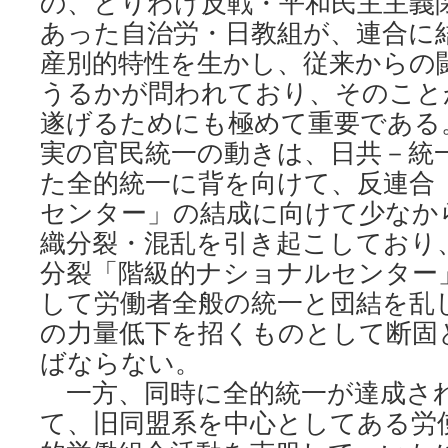
の、とりわけ反戦・平和民主主義
あった自治労・日教組が、連合に
産別的特性を生かし、従来からの
うるかが問われており、そのこと
遂げるためにも極めて重要である
実の官民統一の動きは、日共－統
た全的統一に背を向けて、反連合
センター」の結成に向けて少なか
織分裂・混乱を引き起こしており
分裂「階級的ナショナルセンター
して労働者全般の統一と団結を乱
の力量低下を招くものとして断固
ばならない。
一方、同時に全的統一が達成さ
て、旧同盟系を中心としてある労