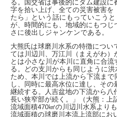
る。国交省は事後的にダム建設に
字を拾い上げ、全ての災害被害を
たら」という話にもっていこうと
が、時間的にも、地域的にもつじ
さに後出しジャンケンである。
大熊氏は球磨川⽔系の特徴につい
ては川辺川、万江川（まえがわ）
とは⼩さな川が本川に直⾓に合流
る。どの⽀川からも同じように洪
ため、本川では上流から下流まで
し、同時に最⾼⽔位に達し、その
継続する。⼈吉盆地の下流から⼋
⻑い狭窄部が続く。」（大熊：上
流域面積470㎢の川辺川水系よりも
流域面積の球磨川本流上流部にお