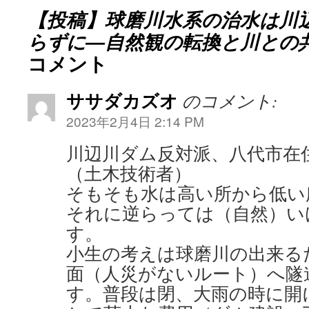
【投稿】球磨川水系の治水は川
らずに―自然観の転換と川との
コメント
ササダカズオ
のコメント:
2023年2月4日 2:14 PM
川辺川ダム反対派、八代市在
（土木技術者）
そもそも水は高い所から低い
それに逆らっては（自然）い
す。
小生の考えは球磨川の出来る
面（人災がないルート）へ隧
す。普段は閉、大雨の時に開