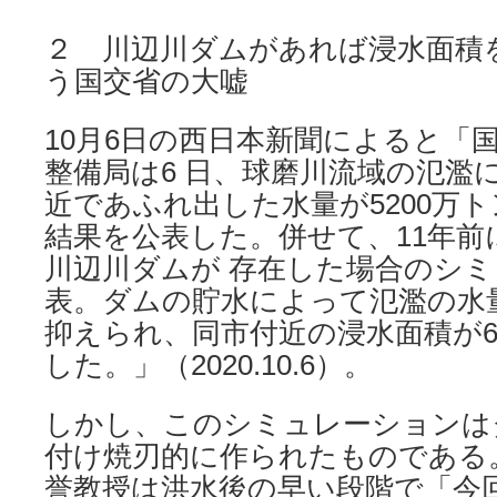
２ 川辺川ダムがあれば浸水面積
う国交省の大嘘
10月6日の西日本新聞によると「
整備局は6 ⽇、球磨川流域の氾濫
近であふれ出した⽔量が5200万
結果を公表した。併せて、11年前
川辺川ダムが 存在した場合のシ
表。ダムの貯⽔によって氾濫の⽔量
抑えられ、同市付近の浸⽔⾯積が
した。」（2020.10.6）。
しかし、このシミュレーションは
付け焼刃的に作られたものである
誉教授は洪水後の早い段階で「今