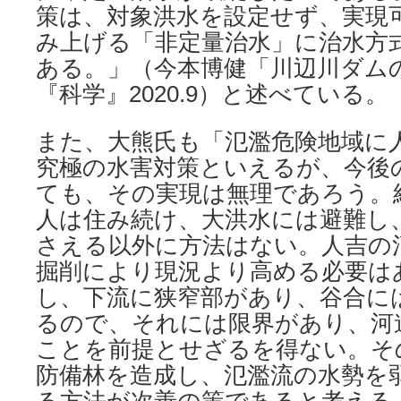
策は、対象洪水を設定せず、実現
み上げる「非定量治水」に治水方
ある。」（今本博健「川辺川ダム
『科学』2020.9）と述べている。
また、大熊氏も「氾濫危険地域に
究極の⽔害対策といえるが、今後
ても、その実現は無理であろう。
⼈は住み続け、⼤洪⽔には避難し
さえる以外に⽅法はない。⼈吉の
掘削により現況より⾼める必要は
し、下流に狭窄部があり、⾕合に
るので、それには限界があり、河
ことを前提とせざるを得ない。そ
防備林を造成し、氾濫流の⽔勢を