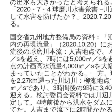
の出⽔も⼤きかったと考えられる
「2020・7・4 球磨川⽔害覚書 
して⽔害を防げたか？」2020.7.
る。
国交省九州地方整備局の資料：「
内の再現流量」（2020.10.20
流後の球磨川本流：人吉地点で、ＡＭ
／sを超え、7時には5,000㎥／s
点の計画高水流量4,000㎥／sを
まっていたことがわかる。一方、
を2.27km遡った川辺川：柳瀬地点で
㎥／sであり、3時間後の9時に3,4
迎える。検討委員会資料では川辺
定して、4時前後から洪水をダム
てた。人吉まで流下に2時間かか