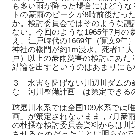
も多い雨が降った場合にはどうな
トの豪雨のピークが8時前後だっ
か。検討委員会ではそのような議
ない。今回のような1965年7月
え、江戸時代の1669年（寛文9年
神社の楼門が約1m浸水。死者11人
戸）以上の豪雨災害の検討にあた
結論を出すというのはあまりにも
３ 水害を防げない川辺川ダムの
な「河川整備計画」は策定できる
球磨川水系では全国109水系では
画」が策定されないまま，7月豪
の杜撰な検討委員会資料からは川
させるためだったことは明らかで