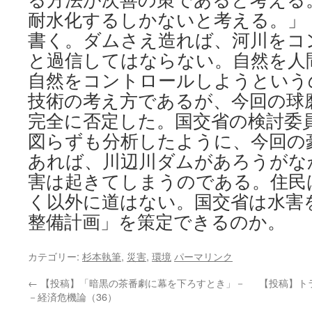
る⽅法が次善の策であると考える
耐⽔化するしかないと考える。」
書く。ダムさえ造れば、河川をコ
と過信してはならない。⾃然を⼈
⾃然をコントロールしようという
技術の考え方であるが、今回の球
完全に否定した。国交省の検討委
図らずも分析したように、今回の
あれば、川辺川ダムがあろうがな
害は起きてしまうのである。住民
く以外に道はない。国交省は水害
整備計画」を策定できるのか。
カテゴリー:
杉本執筆
,
災害
,
環境
パーマリンク
←
【投稿】「暗黒の茶番劇に幕を下ろすとき」－
【投稿】ト
－経済危機論（36）