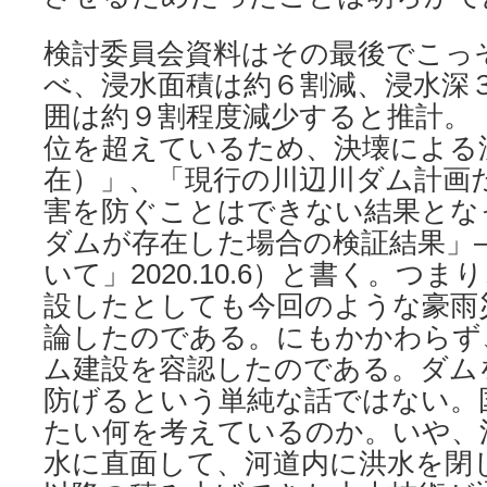
検討委員会資料はその最後でこっ
べ、浸水面積は約６割減、浸水深
囲は約９割程度減少すると推計。
位を超えているため、決壊による
在）」、「現行の川辺川ダム計画
害を防ぐことはできない結果とな
ダムが存在した場合の検証結果」
いて」2020.10.6）と書く。つ
設したとしても今回のような豪雨
論したのである。にもかかわらず
ム建設を容認したのである。ダム
防げるという単純な話ではない。
たい何を考えているのか。いや、
水に直面して、河道内に洪水を閉