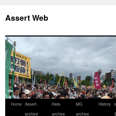
コ
ン
Assert Web
テ
ン
ツ
へ
ス
キ
ッ
プ
Home
Assert-
Hata
MG
History
archive
archive
archive