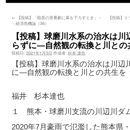
←
【投稿】「暗黒の茶番劇に幕を下ろすとき」－
【投稿】ト
－経済危機論（36）
【投稿】球磨川水系の治水は川
らずに―自然観の転換と川との
投稿日:
2021年1月3日
作成者:
杉本 達也
【投稿】球磨川水系の治水は川辺
に―自然観の転換と川との共生を
福井 杉本達也
１ 熊本・球磨川支流の川辺川ダ
2020年7月豪雨で氾濫した熊本県