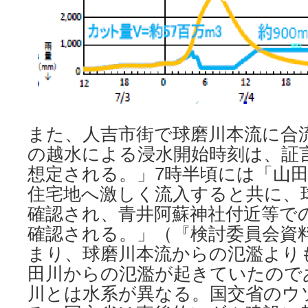
また、人吉市街で球磨川本流に合
の越水による浸水開始時刻は、証
想定される。」7時半頃には「山
住宅地へ激しく流入すると共に、
確認され、青井阿蘇神社付近等で
確認される。」（『検討委員会資料』2
まり、球磨川本流からの氾濫より
田川からの氾濫が起きていたので
川とは水系が異なる。国交省のウ