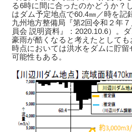
る6時に間に合ったのかどうか？
はダム予定地点で60.4㎜／時を
九州地方整備局『第2回令和２年
員会 説明資料』：2020.10.6）
豪雨が酷くなると考えたとしても
時点においては洪水をダムに貯留
可能性もある。