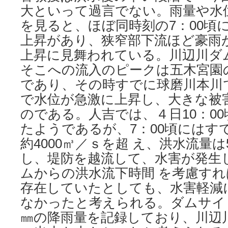
⼤といって過⾔でない。⾬量や⽔
を⾒ると、ほぼ同時刻の7：00頃
上昇があり、狭窄部下流ほど豪⾬
上昇に⾒舞われている。川辺川ダ
そこへの流⼊のピークは五⽊宮園の
であり、その時すでに球磨川本川
で⽔位が急激に上昇し、⼤きな被
のである。⼈吉では、４⽇10：0
たようであるが、7：00頃にはす
約4000㎥／ｓを超 え、洪⽔流量は
し、堤防を越流して、⽔害が発⽣
ムからの洪⽔流下時間 を考慮す
存在していたとしても、⽔害軽減
なかったと考えられる。ダムサイト
㎜の降⾬量を記録しており、川辺