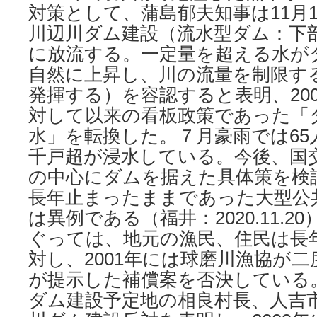
対策として、蒲島郁夫知事は11月
川辺川ダム建設（流水型ダム：下
に放流する。一定量を超える水が
自然に上昇し、川の流量を制限す
発揮する）を容認すると表明、20
対して以来の看板政策であった「
水」を転換した。７月豪雨では65
千戸超が浸水している。今後、国
の中心にダムを据えた具体策を検
長年止まったままであった大型公
は異例である（福井：2020.11.
ぐっては、地元の漁⺠、住⺠は長
対し、2001年には球磨川漁協が
が提⽰した補償案を否決している。
ダム建設予定地の相良村⻑、⼈吉