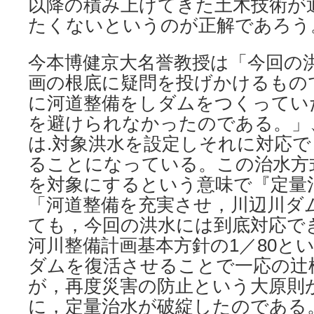
以降の積み上げてきた土木技術が
たくないというのが正解であろう
今本博健京大名誉教授は「今回の
画の根底に疑問を投げかけるもの
に河道整備をしダムをつくってい
を避けられなかったのである。」
は.対象洪水を設定しそれに対応
ることになっている。この治水方
を対象にするという意味で『定量
「河道整備を充実させ，川辺川ダ
ても，今回の洪水には到底対応で
河川整備計画基本方針の1／80と
ダムを復活させることで一応の辻
が，再度災害の防止という大原則
に，定量治水が破綻したのである