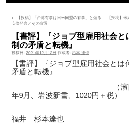
←
【投稿】「台湾有事は日米同盟の有事」と煽る
【投稿】米
安倍発言とその背景
【書評】『ジョブ型雇用社会と
制の矛盾と転機』
投稿日:
2021年12月12日
作成者:
杉本 達也
【書評】『ジョブ型雇用社会とは
矛盾と転機』
（濱口桂一郎著
年9月、岩波新書、1020円＋税）
福井 杉本達也