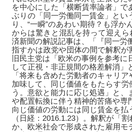
を中心にした「横断賃率論者」であ
ぶりの「同一労働同一賃金」という
り、“一瞬”のあわい期待？も浮か
からは驚きと混乱を持って迎えら
済新聞の解説記事は、「『同一労
指すかは政党や団体の間で解釈が
旧民主党は「欧米の事例を参考に
して正視・非正規間の格差解消」
「将来も含めた労動者のキャリア
加味して、同じ価値をもたらす労
う。意欲と能力に応じ処遇」と、
や配置転換に伴う精神的苦痛や専
向じ価値の労動には同じ賃金を払
（日経：2016.1.23）。解釈が
か、欧米社会で形成された雇用モ