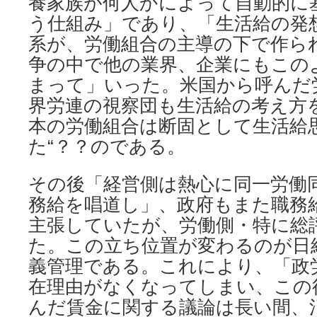
養家族が何人かによって自動的に
う仕組み」であり、「生活給の発
系が、労働組合の主導の下で作ら
争の中で他の業界、企業にもこの
まって」いった。米国から呼んだ
界労連の視察団も生活給の考え方
本の労働組合は断固として生活給
た“？？のである。
その後「経営側は熱心に同一労働
務給を唱道し」、政府もまた職務
主張していたが、労働側・特に総
た。この立ち位置が変わるのが日
義管理である。これにより、「政
在理由がなくなってしまい、この
んだ賃金に関する議論は長い間、