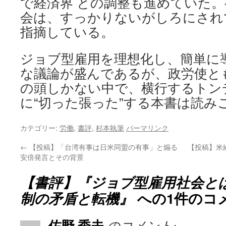
で経済界 との調整も進めていた
会は、すっかりないがしろにされ
指摘している。
ジョブ型雇用を理想化し、簡単に
な議論が盛んであるが、政労使と
の頭しかない中で、横行するトン
に“切った張った”する本書は読み
カテゴリー:
労働
,
書評
,
杉本執筆
パーマリンク
←
【投稿】「台湾有事は日米同盟の有事」と煽る
【投稿】米
安倍発言とその背景
【書評】『ジョブ型雇用社会と
制の矛盾と転機』
への1件のコ
佐野 秀夫
のコメント: