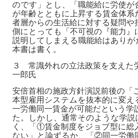
のです」とし、「職能給に労使が
が年齢とともに上昇する賃金体系
者層からの生活給に対する疑問や
側にとっても「不可視の『能力』
説明してしまえる職能給はありが
本書は書く。
３ 常識外れの立法政策を支えた
一郎氏
安倍首相の施政方針演説前後の「
本型雇用システムを抜本的に変え
一労働同一賃金が可能だという学
た。しかし、通常そのような学説
く、「①賃金制度をジョブ型に総
ない」と論ずるか、「②同一労働