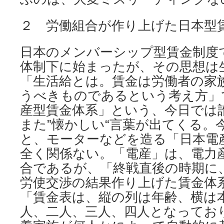
２ 労働組合が作り上げた日本型
日本のメンバーシップ型賃金制度
体制下に始まったが、その思想は
「生活給とは。賃金は労働者の家
うべきものであるという考え方」
産型賃金体系」という、今日では
また”懐かしい“言葉が出てくる。
と、モーターなどを造る「日本電
全く関係ない。「電産」は、電力
合であるが、「終戦直後の時期に
労使交渉の結果作り上げた賃金体
「賃金表は、縦の列は年齢、横は
人、二人、三人、四人となってお