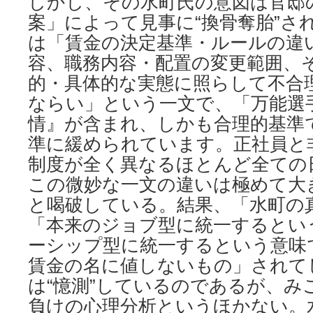
しかし、その水町氏の意図は官邸
案」によって見事に“換骨奪胎”さ
は「賃金の決定基準・ルールの違
容、職務内容・配置の変更範囲、
的・具体的な実態に照らして不合
ならい」という一文で、「万能選
情』が含まれ、しかも合理的基準
準に緩められています。正社員と
制度が全く異なるほとんど全ての
この微妙な一文の違いは極めて大
と喝破している。結果、「水町の
「本来のジョブ型に統一するとい
ーシップ型に統一するという意味
賃金の名に値しないもの」されて
は“憶測”しているのであるが、み
負けの心理分析というほかない。