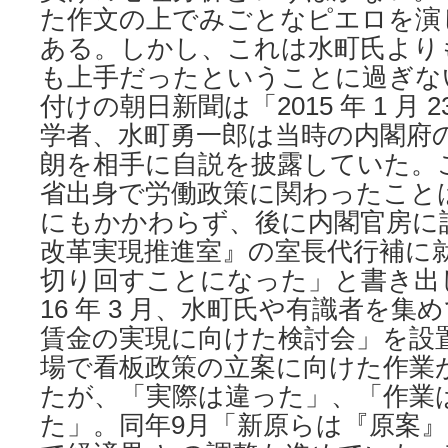
た作文の上でみごとなピエロを演
ある。しかし、これは水町氏より
も上手だったということに過ぎない。
付けの朝日新聞は「2015 年 1 月 
学者、水町勇一郎は当時の内閣府の
朗を相手に自説を披露していた。
省出身で労働政策に関わったこと
にもかかわらず、後に内閣官房に
改革実現推進室』の室長代行補に
切り回すことになった」と書き出
16 年 3 月、水町氏や有識者を集
賃金の実現に向けた検討会」を設
場で看板政策の立案に向けた作業
たが、「実際は違った」、「作業
た」。同年9月「新原らは『原案