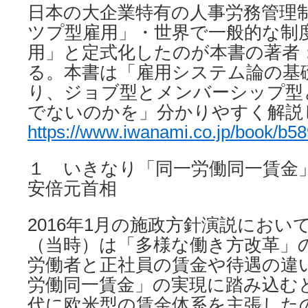
日本の大企業特有の人事労務管理
ツプ型雇用」・世界で一般的な制
用」と定式化したのが本書の著者
る。本書は「雇用システム論の基
り、ジョブ型とメンバーシップ型
でないのかを」分かりやすく解説
https://www.iwanami.co.jp/book/b5
１ いきなり「同一労働同一賃金」
安倍元首相
2016年1月の施政方針演説におい
（当時）は「多様な働き方改革」
労働者と正社員の賃金や待遇の違
労働同一賃金」の実現に踏み込むと
代に欧米型の賃金体系を主張した