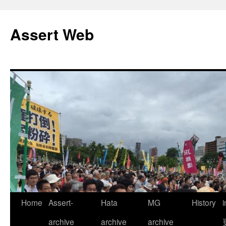
コ
ン
Assert Web
テ
ン
ツ
へ
ス
キ
ッ
プ
Home
Assert-
Hata
MG
History
archive
archive
archive