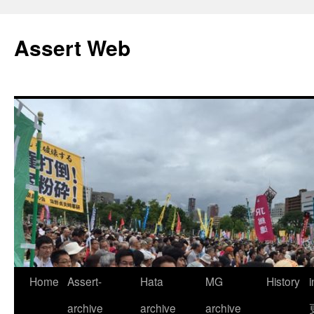
コ
ン
Assert Web
テ
ン
ツ
へ
ス
キ
ッ
プ
Home
Assert-
Hata
MG
History
archive
archive
archive