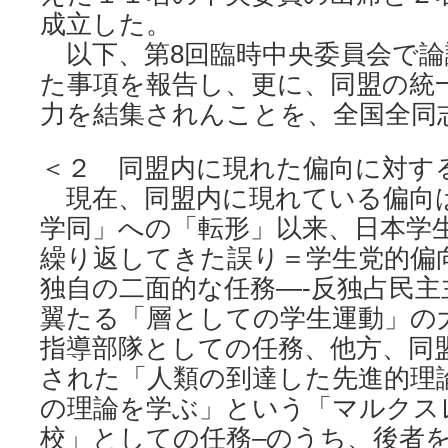
成立した。
以下、第8回臨時中央委員会で論
た事項を報告し、更に、同盟の統
力を結集されんことを、全国全同
＜２ 同盟内に現れた偏向に対す
現在、同盟内に現れている偏向
学同」への「転形」以来、日本学
繰り返してきた誤り＝学生党的偏
独自の二面的な任務—-反独占民主
翼たる「層としての学生運動」の
指導部隊としての任務、他方、同
された「人類の到達した先進的理
の理論を学ぶ」という「マルクス
校」としての任務–のうち、後者