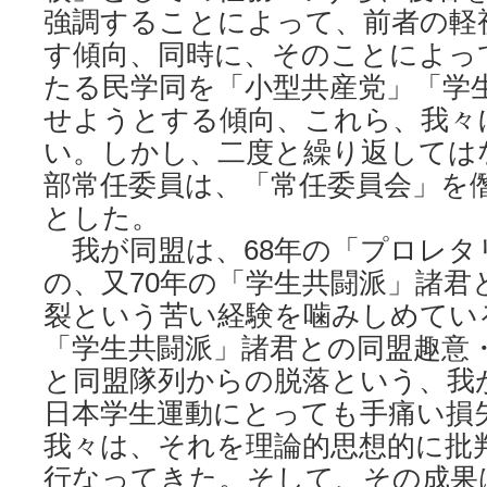
強調することによって、前者の軽
す傾向、同時に、そのことによっ
たる民学同を「小型共産党」「学
せようとする傾向、これら、我々
い。しかし、二度と繰り返しては
部常任委員は、「常任委員会」を
とした。
我が同盟は、68年の「プロレタ
の、又70年の「学生共闘派」諸君
裂という苦い経験を噛みしめてい
「学生共闘派」諸君との同盟趣意
と同盟隊列からの脱落という、我
日本学生運動にとっても手痛い損
我々は、それを理論的思想的に批
行なってきた。そして、その成果