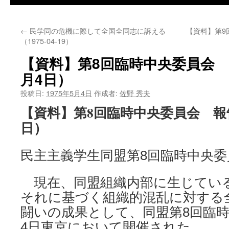
←
民学同の危機に際して全国全同志に訴える
【資料】第9
（1975-04-19）
【資料】第8回臨時中央委員会 報
月4日）
投稿日:
1975年5月4日
作成者:
佐野 秀夫
【資料】第8回臨時中央委員会 報告 
日）
民主主義学生同盟第8回臨時中央委
現在、同盟組織内部に生じてい
それに基づく組織的混乱に対する
闘いの成果として、同盟第8回臨時
4日東京において開催された。