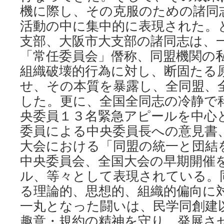
機に際し、その克服のための諸同
活動の中に集中的に表現された。
支部、大阪市大支部の諸同志は、
「常任委員会」僭称、同盟機関の
組織破壊的行為に対し、断固たる
せ、その本質を暴露し、全同盟、
した。更に、全国全同志の冷静で
央委員１３名緊急アピールを中心
委員による中央委員長への意見書、
大会における「同盟の統一と団結
中央委員会、全国大会の早期開催
ル、等々として表現されている。
る理論的、思想的、組織的偏向に
一丸となった闘いは、民学同創建
趣意・規約の精神を守り、発展さ