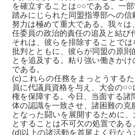
を確立することは○○である。一
踏みにじられた同盟指導部への信
努力は極めて重大である。我々は
任委員の政治的責任の追及と結び
それは、彼らを排除することでは
批判とともに、彼らが同盟の原則
とを追及する。粘り強い働きかけ
である。
(c)これらの任務をまっとうする
員に代議員資格を与え、大会の○
権を保障する。今日、当面する諸
体の認識を一致させ、諸困難の克
となった闘いを展開するために、
とすることは不可欠の処置である
(d)以上の諸活動を首尾よく行な