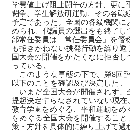
学費値上げ阻止闘争の方針、更に
闘争、学生解放研運動、その各戦
予定であった。全国の各級機関に
められ、代議員の選出をも終了し
部常任委員は「常任委員会」を僭
も招きかねない挑発行動を繰り返
国大会の開催をかたくなに拒否し
っている。
このような事態の下で、第8回臨
以下のことを確認及び決定した。
いまだ全国大会が開催されず、
提起決定すらなされていない現在
教育学園をめぐる、平和運動をめ
をめぐる全国大会を開催すること
策・方針を具体的に練り上げて過