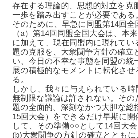
存在する理論的、思想的対立を克
一歩を踏み出すことが必要である
そのために、早急に同盟第14回全
（a）第14回同盟全国大会は、本
に加えて、現在同盟内に現れてい
題の克服を、大衆闘争方針の確立
い、今日の不幸な事態を同盟の統
展の積極的なモメントに転化させ
る。
しかし、我々に与えられている時
無制限な議論は許されない。その
題の全面的、深刻なかつ大胆な総
15回大会）をできるだけ早期に
して、その準備○○として14回大
(b)大衆闘争の方針の確立ととも