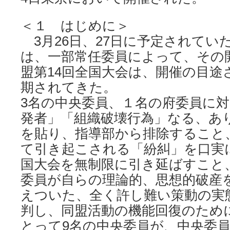
＜１ はじめに＞
3月26日、27日に予定されてい
は、一部常任委員によって、その
盟第14回全国大会は、開催の目途
期されてきた。
3名の中央委員、１名の府委員に
発者」「組織破壊行為」なる、あ
を貼り、指導部から排除すること
て引き起こされる「紛糾」を口実
国大会を無制限に引き延ばすこと
委員が自らの理論的、思想的破産
えついた、全く許し難い策動の実
判し、同盟活動の機能回復のために
とって9名の中央委員が、中央委