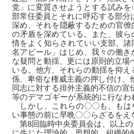
党」に変質させようとする試みを
部常任委員とそれに呼応する部分
深め、それを隠蔽するための官僚
の矛盾を深めている。また、彼ら
情をよく知らされていい支部、諸
名アピール」はじめ、我々の働き
な疑問と動揺、更には原則的立場
いる。他方、それらの動揺を抑え
係、卑俗な権威主義の押し付け、
同志に対する排外主義的不信の宣
等のデマゴギーが系統的に行なわ
しかし、これらの〇〇も、もは
い事態の前に早晩〇〇らざるをえ
第8回臨時中央委員会は、以上の
に生じた理論的、思想的、組織的