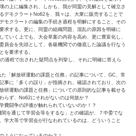
壊の上に編集され、しかも、我が同盟の見解として確立さ
るデモクラートNo62を、我々は、大衆に販売することで
デモクラートの編集の手続き過程を明解にすること、その
要求する。更に、同盟の組織問題、混乱の原因を明確に
していく上でも、大会草案の内容を高め、更に豊富化し、
委員会を先頭として、各級機関での徹底した論議を行なう
とを要求する。
の過程で出された疑問点を列挙し、それに明確に答えら
された「解放研運動の課題と任務」の記事について、GC、常
記事に「多くの誤り」が指摘され、確認されており、次の
放研運動の課題と任務」についての原則的な記事を載せる
わらず、No62にそれがないのは何故か？
学費闘争の評価が触れられていないのか！？
「機関を通じて学習会等をするな」との確認が、７中委でな
、学大等で学習会が行なわれているのは、どういうこと
のようになっているのか？！