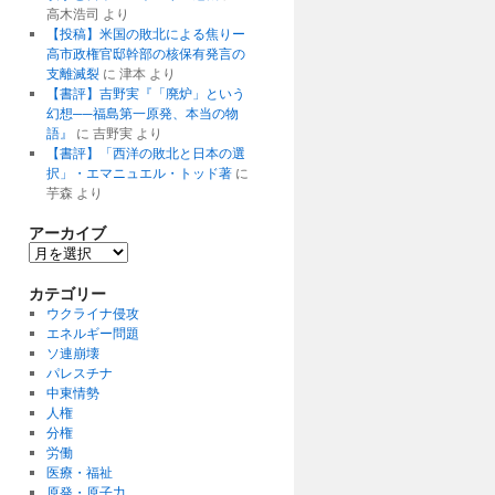
高木浩司
より
【投稿】米国の敗北による焦りー
高市政権官邸幹部の核保有発言の
支離滅裂
に
津本
より
【書評】吉野実『「廃炉」という
幻想──福島第一原発、本当の物
語』
に
吉野実
より
【書評】「西洋の敗北と日本の選
択」・エマニュエル・トッド著
に
芋森
より
アーカイブ
ア
ー
カ
カテゴリー
イ
ウクライナ侵攻
ブ
エネルギー問題
ソ連崩壊
パレスチナ
中東情勢
人権
分権
労働
医療・福祉
原発・原子力