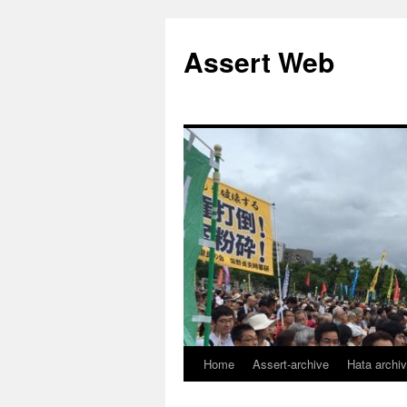
コ
ン
Assert Web
テ
ン
ツ
へ
ス
キ
ッ
プ
Home
Assert-archive
Hata archi