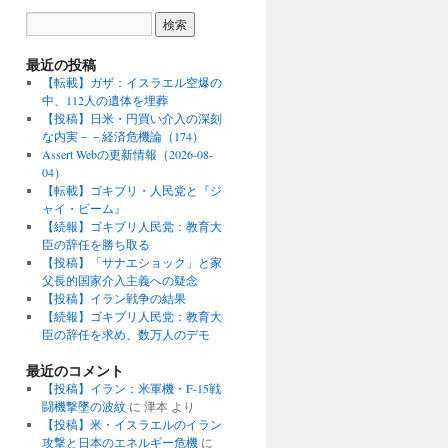
最近の投稿
【転載】ガザ：イスラエル空爆の
中、112人の遺体を埋葬
【投稿】日米・円買い介入の深刻
な内実－－経済危機論（174）
Assert Webの更新情報（2026-08-
04）
【転載】ゴキブリ・人民党と『ジ
ャイ・ビーム』
【続報】ゴキブリ人民党：教育大
臣の辞任を勝ち取る
【投稿】「サナエショック」と家
父長的国家介入主義への疑念
【投稿】イラン戦争の結果
【続報】ゴキブリ人民党：教育大
臣の辞任を求め、数万人のデモ
最近のコメント
【投稿】イラン：米軍機・F-15戦
闘機撃墜の波紋
に
津本
より
【投稿】米・イスラエルのイラン
攻撃と日本のエネルギー危機
に