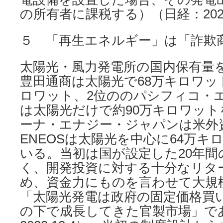
の所有者に課税する）（日経：2024.
５ 「再生エネルギー」は「詐欺
太陽光・風力発電所の国内保有量
豊田通商は太陽光で68万キロワッ
ロワット、2位ののパシフィコ・エ
は太陽光だけで約90万キロワット
ーナ・エナジー・ジャパンは米外
ENEOSは太陽光を中心に64万キ
いる。当初は国が設定した20年間
く、開発投資に対する十分なリタ
め、資金力にものを言わせて大規
「太陽光発電は政府の固定価格買い取
の下で成長してきた官製市場」で