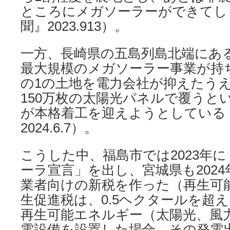
ところにメガソーラーができてし
聞』2023.913）。
一方、長崎県の五島列島北端にあ
最大規模のメガソーラー事業が持
の1の土地を電力会社が抑えたう
150万枚の太陽光パネルで覆うと
が本格着工を迎えようとしている
2024.6.7）。
こうした中、福島市では2023年
ーラ宣言」を出し、宮城県も2024
業者向けの新税を作った（再生可
生促進税は、0.5ヘクタールを超
再生可能エネルギー（太陽光、風
電設備を設置した場合、その発電