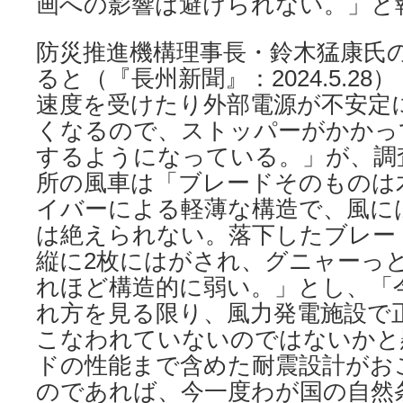
画への影響は避けられない。」と
防災推進機構理事長・鈴木猛康氏
ると（『長州新聞』：2024.5.2
速度を受けたり外部電源が不安定
くなるので、ストッパーがかかっ
するようになっている。」が、調
所の風車は「ブレードそのものは
イバーによる軽薄な構造で、風に
は絶えられない。落下したブレー
縦に2枚にはがされ、グニャーっ
れほど構造的に弱い。」とし、「
れ方を見る限り、風力発電施設で
こなわれていないのではないかと
ドの性能まで含めた耐震設計がお
のであれば、今一度わが国の自然