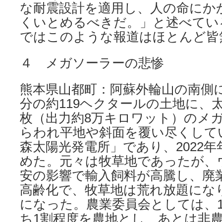
な耐震設計を適用し、人の命にか
くいとめるべきだ。」と述べてい
ではこのような報道はほとんど皆
４ メガソーラーの悲惨
熊本県山都町：阿蘇外輪山の南側に
分の約119ヘクタールの土地に、
枚（出力約8万キロワット）のメ
らわれ平地や斜面を覆い尽くしてい
森太陽光発電所」であり、2022年
めた。元々は牧草地であったが、
安の影響で輸入飼料が高騰し、廃
高齢化で、牧草地は荒れ放題にな
になった。農業委員会としては、1
ち1割程度を農地とし、あとは非