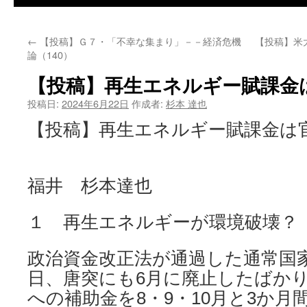
←
【投稿】Ｇ７・「不幸な集まり」－－経済危機
【投稿】米
論（140）
【投稿】再生エネルギー賦課金
投稿日:
2024年6月22日
作成者:
杉本 達也
【投稿】再生エネルギー賦課金は
福井 杉本達也
１ 再生エネルギーが環境破壊？
政治資金改正法が通過した通常国家
日、唐突にも6月に廃止したばか
への補助金を8・9・10月と3か月