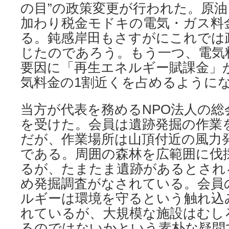
の目”の政策変更が行われた。原
加わり税金モドキの電気・ガス料
る。鈍感岸田もさすがにこれでは
じたのであろう。もう一つ、電気
要因に「再生エネルギー賦課金」
気料金の1割近くを占めるように
当方が代表を務めるNPO法人の総
を受けた。会員は遺跡発掘の作業
だが、作業場所は山頂付近の風力
である。周囲の森林を広範囲に伐
るが、たまたま遺跡があるとされ
め発掘調査がなされている。会員
ルギーは環境を守るという触れ込
れているが、大規模な施設はむし
るのではないかという素朴な疑問