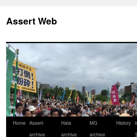
コ
ン
Assert Web
テ
ン
ツ
へ
ス
キ
ッ
プ
Home
Assert-
Hata
MG
History
archive
archive
archive