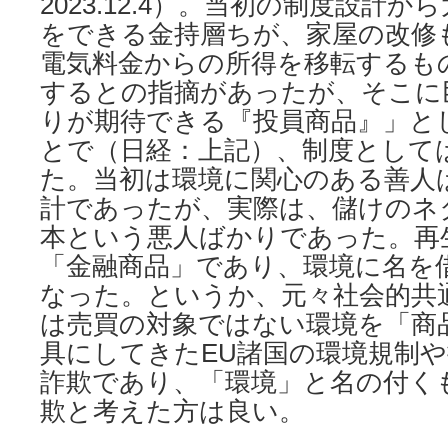
2023.12.4）。当初の制度設計
をできる金持層ちが、家屋の改修
電気料金からの所得を移転するも
するとの指摘があったが、そこに
りが期待できる『投員商品』」と
とで（日経：上記）、制度として
た。当初は環境に関心のある善人
計であったが、実際は、儲けのネ
本という悪人ばかりであった。再
「金融商品」であり、環境に名を借
なった。というか、元々社会的共
は売買の対象ではない環境を「商
具にしてきたEU諸国の環境規制
詐欺であり、「環境」と名の付く
欺と考えた方は良い。