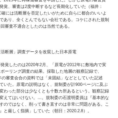
発覚、審査は2度中断するなど長期化していた（福井：
りも、正確には活断層を否定したいがために自らに都合のいいよ
であり、全くとんでもない会社である。コケにされた規制
今回審査不適合としたのは当然である。
「活断層」調査データを改竄した日本原電
発覚したのは2020年2月、「原電が2012年に敷地内で実
たボーリング調査の結果。採取した地層の観察記録で、
8年の審査会合の資料では「未固結」などとしていた記述
ていた。原電の説明はなく、規制委が計900ページに及ぶ
変わった部分は少なくとも十数カ所あるという。観察記録
変えてはいけない。…。規制委の石渡明委員は『基本的な
すのではなく、削って書き直すのは非常に問題がある。こ
と厳しく指摘」していた（朝日：2020.2.8）。