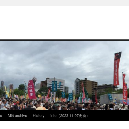
ve
MG archive
History
info（2023-11-07更新）