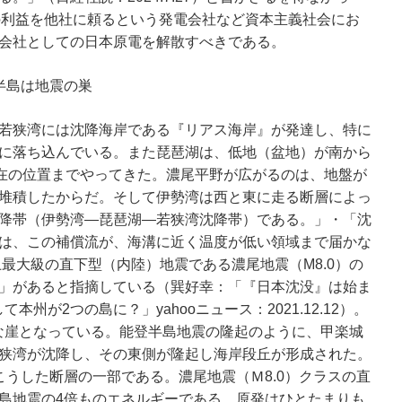
の利益を他社に頼るという発電会社など資本主義社会にお
会社としての日本原電を解散すべきである。
半島は地震の巣
若狭湾には沈降海岸である『リアス海岸』が発達し、特に
に落ち込んでいる。また琵琶湖は、低地（盆地）が南から
現在の位置までやってきた。濃尾平野が広がるのは、地盤が
堆積したからだ。そして伊勢湾は西と東に走る断層によっ
降帯（伊勢湾―琵琶湖―若狭湾沈降帯）である。」・「沈
は、この補償流が、海溝に近く温度が低い領域まで届かな
上最大級の直下型（内陸）地震である濃尾地震（M8.0）の
」があると指摘している（巽好幸：「『日本沈没』は始ま
て本州が2つの島に？」yahooニュース：2021.12.12）。
急峻な崖となっている。能登半島地震の隆起のように、甲楽城
狭湾が沈降し、その東側が隆起し海岸段丘が形成された。
こうした断層の一部である。濃尾地震（Ｍ8.0）クラスの直
島地震の4倍ものエネルギーである。原発はひとたまりも