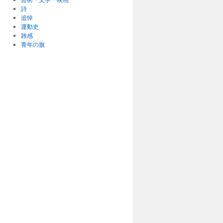
詩
追悼
運動史
雑感
青年の旗