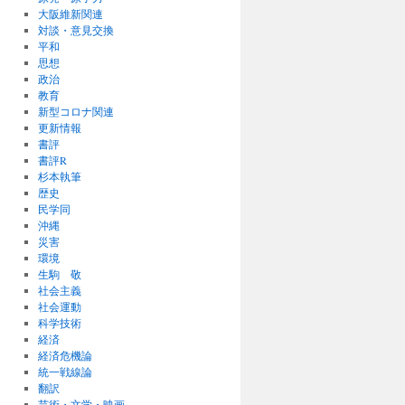
大阪維新関連
対談・意見交換
平和
思想
政治
教育
新型コロナ関連
更新情報
書評
書評R
杉本執筆
歴史
民学同
沖縄
災害
環境
生駒 敬
社会主義
社会運動
科学技術
経済
経済危機論
統一戦線論
翻訳
芸術・文学・映画