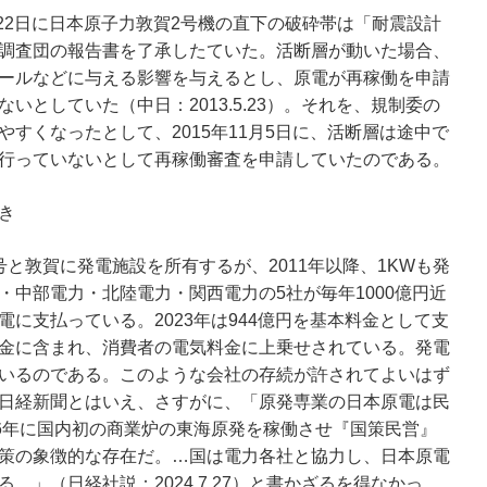
月22日に日本原子力敦賀2号機の直下の破砕帯は「耐震設計
調査団の報告書を了承したていた。活断層が動いた場合、
ールなどに与える影響を与えるとし、原電が再稼働を申請
いとしていた（中日：2013.5.23）。それを、規制委の
すくなったとして、2015年11月5日に、活断層は途中で
行っていないとして再稼働審査を申請していたのである。
き
と敦賀に発電施設を所有するが、2011年以降、1KWも発
・中部電力・北陸電力・関西電力の5社が毎年1000億円近
に支払っている。2023年は944億円を基本料金として支
金に含まれ、消費者の電気料金に上乗せされている。発電
いるのである。このような会社の存続が許されてよいはず
日経新聞とはいえ、さすがに、「原発専業の日本原電は民
66年に国内初の商業炉の東海原発を稼働させ『国策民営』
策の象徴的な存在だ。…国は電力各社と協力し、日本原電
。」（日経社説：2024.7.27）と書かざるを得なかっ