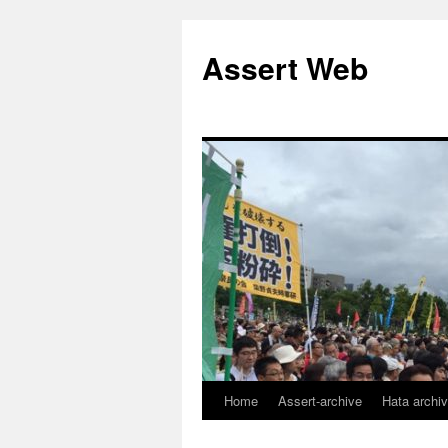
コ
ン
Assert Web
テ
ン
ツ
へ
ス
キ
ッ
プ
Home
Assert-archive
Hata archi