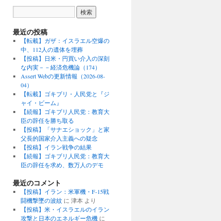
最近の投稿
【転載】ガザ：イスラエル空爆の
中、112人の遺体を埋葬
【投稿】日米・円買い介入の深刻
な内実－－経済危機論（174）
Assert Webの更新情報（2026-08-
04）
【転載】ゴキブリ・人民党と『ジ
ャイ・ビーム』
【続報】ゴキブリ人民党：教育大
臣の辞任を勝ち取る
【投稿】「サナエショック」と家
父長的国家介入主義への疑念
【投稿】イラン戦争の結果
【続報】ゴキブリ人民党：教育大
臣の辞任を求め、数万人のデモ
最近のコメント
【投稿】イラン：米軍機・F-15戦
闘機撃墜の波紋
に
津本
より
【投稿】米・イスラエルのイラン
攻撃と日本のエネルギー危機
に