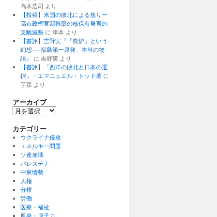
高木浩司
より
【投稿】米国の敗北による焦りー
高市政権官邸幹部の核保有発言の
支離滅裂
に
津本
より
【書評】吉野実『「廃炉」という
幻想──福島第一原発、本当の物
語』
に
吉野実
より
【書評】「西洋の敗北と日本の選
択」・エマニュエル・トッド著
に
芋森
より
アーカイブ
ア
ー
カ
カテゴリー
イ
ウクライナ侵攻
ブ
エネルギー問題
ソ連崩壊
パレスチナ
中東情勢
人権
分権
労働
医療・福祉
原発・原子力