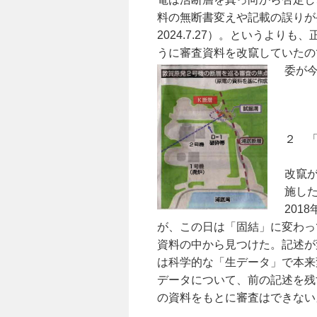
料の無断書変えや記載の誤りが
2024.7.27）。というよ
うに審査資料を改竄していたの
委が
２ 
改竄が
施し
201
が、この日は「固結」に変わっ
資料の中から見つけた。記述が
は科学的な「生データ」で本来
データについて、前の記述を残
の資料をもとに審査はできない』