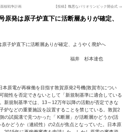
全面核戦争計画
【投稿】醜悪なパリオリンピック開会式
→
2号原発は原子炉直下に活断層ありが確定、
は原子炉直下に活断層ありが確定、ようやく廃炉へ
 杉本達也
」
日本原電が再稼働を目指す敦賀原発2号機(敦賀市)につい
可能性を否定できないとして「新規制基準に適合している
。新規制基準では、13～12万年以降の活動が否定できな
子炉などの重要施設を設置することを禁じている。敦賀2
側の試掘溝で見つかった「 K断層」が活断層かどうか(活
いるかどうか（連続性）の2点が焦点となっていた。日本原
、2015年に再稼働審査を申請した。しかし原電の審査資