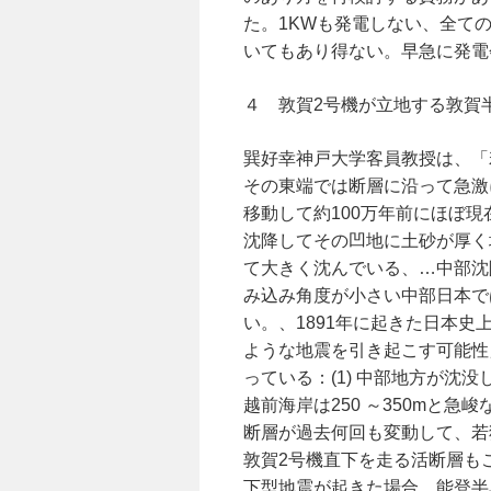
た。1KWも発電しない、全て
いてもあり得ない。早急に発電
４ 敦賀2号機が立地する敦賀
巽好幸神戸大学客員教授は、「
その東端では断層に沿って急激
移動して約100万年前にほぼ
沈降してその凹地に土砂が厚く
て大きく沈んでいる、…中部沈
み込み角度が小さい中部日本で
い。、1891年に起きた日本史
ような地震を引き起こす可能性
っている：(1) 中部地方が沈没し
越前海岸は250 ～350mと
断層が過去何回も変動して、若
敦賀2号機直下を走る活断層も
下型地震が起きた場合、能登半