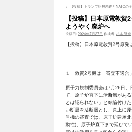
←
【投稿】トランプ暗殺未遂とNATOの
【投稿】日本原電敦賀
ようやく廃炉へ
投稿日:
2024年7月27日
作成者:
杉本 達也
【投稿】日本原電敦賀2号原発
福井
１ 敦賀2号機は「審査不適合
原子力規制委員会は7月26日、
て、原子炉直下に活断層がある
とは認られない」と結論付けた
い断層を活断層とし、真上に原
号機の審査では、原子炉建屋北
動性)、原子炉直下まで延びて
電は活断層を真っ向から否定し