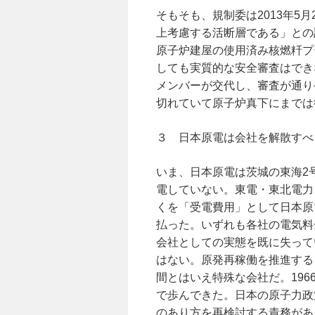
そもそも、規制委は2013年5
上考慮する活断層である」との
原子炉建屋の使用済み核燃粁プ
しても実質的な安全審査はできな
メンバーが交代し、審査が通りや
切れていて原子炉真下にまでは
３ 日本原電は会社を解散すべ
いま、日本原電は茨城の東海2号
電していない。東電・東北電力
くを「受電費用」として日本原電
払った。いずれも各社の電気料
会社としての実態を既に失って
はない。原発再稼働を推進する
間とはいえ特殊な会社だ。19
で歩んできた。日本の原子力政
のあり方を再検討する責務がある