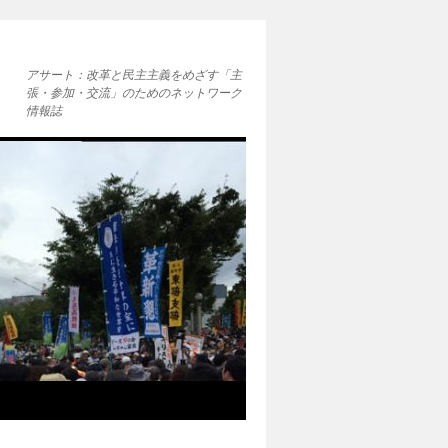
アサート：改革と民主主義をめざす「主
張・参加・交流」のためのネットワーク
情報誌