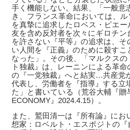
手く機能しない。結果、「一般意
き、フランス革命においては、ル
を真摯に追求したロベス・ピエー
友を含め反対者を次々にギロチン
を許さない『平等』の追求は、そ
い人間を『正義』のために殺すこ
なった」。その後、「マルクスの
ト独裁』は、レーニンによる革命
の『一党独裁』へと結実…共産党
代表し、労働者を『指導』する立
た」と書いている（荒谷大輔『贈与
ECONOMY』2024.4.15）。
また、鷲田清一は『所有論』にお
想家：ロベルト・エスポジトの『