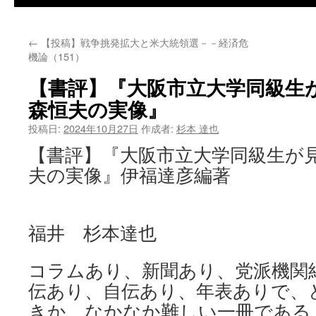
←
【投稿】戦争挑発拡大と米大統領選－－経済危
機論（151）
【書評】『大阪市立大学同級
森恒夫の実像』
投稿日:
2024年10月27日
作成者:
杉本 達也
【書評】『大阪市立大学同級生が
夫の実像』伊福達彦編著
福井 杉本達也
コラムあり、新聞あり、党派機関
伝あり、自伝あり、年表ありで、
きか、なかなか難しい一冊である