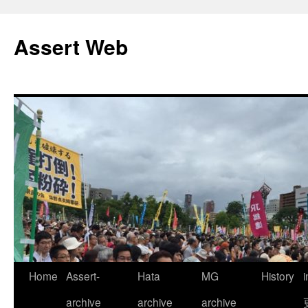
コ
ン
Assert Web
テ
ン
ツ
へ
ス
キ
ッ
プ
Home
Assert-
Hata
MG
History
archive
archive
archive