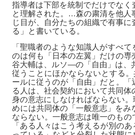
指導者は下部を統制でだけでなく
と理解された。…森の粛清を他人
じ目が、自分たちの組織で有事に
る」と書いている。
「聖職者のような知識人がすべて
のは何も「日本の左翼」だけの専
谷大輔は、ルソ―の「自由」は、
従うことにほかならないとする。
ールに従うのが「自由」だと。「
る人は、社会契約において共同体
身の意志にしなければならない。
めには共同体の「一般意志」をみ
ならない。一般意志は唯一のもの
「ある人々はこう考えるが別のあ
っている」などと分裂した状態に