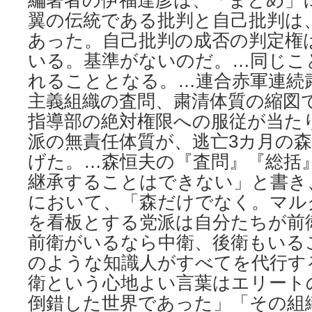
編著者の伊福達彦は、「まとめ」
翼の伝統である批判と自己批判は
あった。自己批判の成否の判定権
いる。基準がないのだ。…同じこ
れることとなる。…連合赤軍連続
主義組織の査問、粛清体質の縮図
指導部の絶対権限への服従が当た
派の無責任体質が、逃亡3カ月の
げた。…森恒夫の『査問』『総括
継承することはできない」と書き
において、「森だけでなく。マル
を看板とする党派は自分たちが前
前衛がいるなら中衛、後衛もいる
のような知識人がすべてを代行す
衛という心地よい言葉はエリート
倒錯した世界であった」「その組