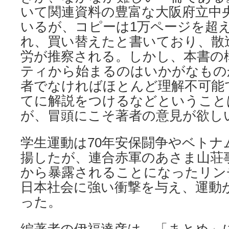
いて関連資料の豊富な大阪府立中
いるが、コピーは1万ページを超
れ、買い替えたと書いており、散
労が推察される。しかし、本書の
ティから始まるのはいかがなもの
者でなければほとんど理解不可能
てに解説をつけるなどということ
が、冒頭にこそ著者の意見が欲し
学生運動は70年安保闘争やベトナ
揚したが、連合赤軍のあさま山荘
から暴露されることになったリン
日本社会に強い衝撃を与え、運動
った。