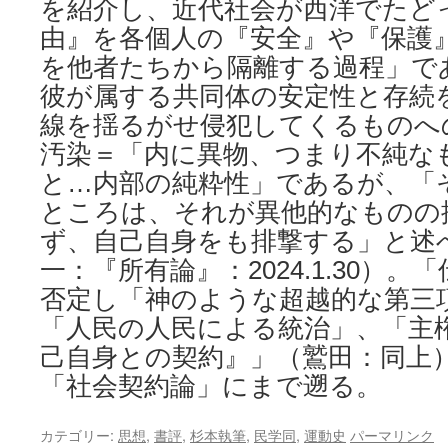
を紹介し、近代社会が西洋でたど
由』を各個人の『安全』や『保護
を他者たちから隔離する過程」で
彼が属する共同体の安定性と存続
線を揺るがせ侵犯してくるものへ
汚染＝「内に異物、つまり不純な
と…内部の純粋性」であるが、「
ところは、それが異他的なものの
ず、自己自身をも排撃する」と述
一：『所有論』：2024.1.30）
否定し「神のような超越的な第三
「人民の人民による統治」、「主
己自身との契約』」（鷲田：同上
「社会契約論」にまで遡る。
カテゴリー:
思想
,
書評
,
杉本執筆
,
民学同
,
運動史
パーマリンク