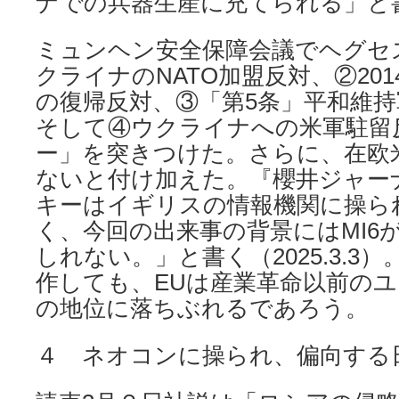
ナでの兵器生産に充てられる」と
ミュンヘン安全保障会議でヘグセ
クライナのNATO加盟反対、②20
の復帰反対、③「第5条」平和維
そして④ウクライナへの米軍駐留
ー」を突きつけた。さらに、在欧
ないと付け加えた。『櫻井ジャー
キーはイギリスの情報機関に操ら
く、今回の出来事の背景にはMI6
しれない。」と書く（2025.3.3
作しても、EUは産業革命以前の
の地位に落ちぶれるであろう。
４ ネオコンに操られ、偏向する