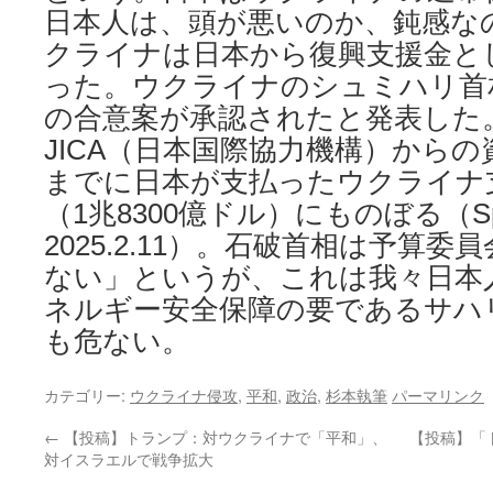
日本人は、頭が悪いのか、鈍感なの
クライナは⽇本から復興⽀援⾦と
った。ウクライナのシュミハリ⾸
の合意案が承認されたと発表した
JICA（⽇本国際協⼒機構）から
までに⽇本が⽀払ったウクライナ⽀
（1兆8300億ドル）にものぼる（Sp
2025.2.11）。石破首相は予算
ない」というが、これは我々日本
ネルギー安全保障の要であるサハ
も危ない。
カテゴリー:
ウクライナ侵攻
,
平和
,
政治
,
杉本執筆
パーマリンク
←
【投稿】トランプ：対ウクライナで「平和」、
【投稿】「
対イスラエルで戦争拡大