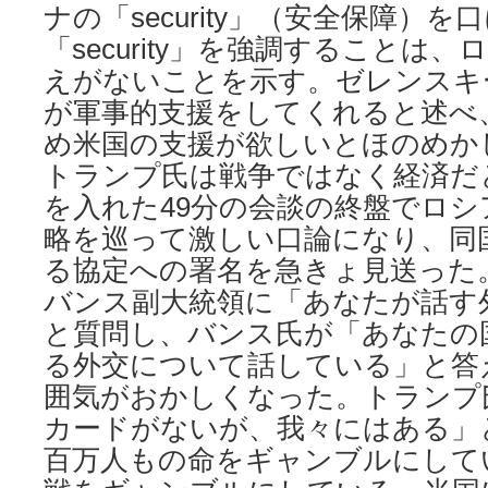
ナの「security」（安全保障）を
「security」を強調することは
えがないことを示す。ゼレンスキ
が軍事的支援をしてくれると述べ
め米国の支援が欲しいとほのめか
トランプ氏は戦争ではなく経済だ
を入れた49分の会談の終盤でロ
略を巡って激しい口論になり、同
る協定への署名を急きょ見送った
バンス副大統領に「あなたが話す
と質問し、バンス氏が「あなたの
る外交について話している」と答
囲気がおかしくなった。トランプ
カードがないが、我々にはある」
百万人もの命をギャンブルにして