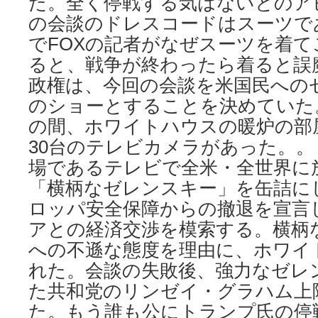
た。全く停戦する気はないとのア
の会談のドレスコードはスーツで
でFOXの記者がなぜスーツを着
ると、戦争が終わったら着ると誤
政権は、今回の会談を米国民への
のショーとすることを決めていた
の間、ホワイトハウスの暖炉の部
30台のテレビカメラがあった。
場であるテレビで全米・全世界に
「横柄なゼレンスキー」を缶詰に
ロッパ安全保障からの撤退を宣言
アとの経済交渉を模索する。横柄
への不遜な態度を理由に、ホワイ
れた。会談の失敗後、強力なゼレ
た共和党のリンゼイ・グラハム上
た。もう誰も公にトランプ氏の停