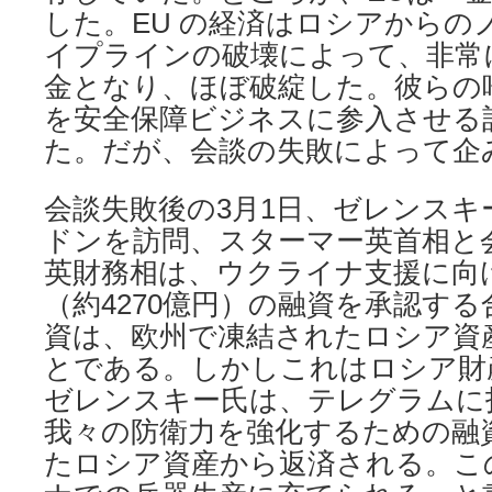
した。EU の経済はロシアからの
イプラインの破壊によって、非常
金となり、ほぼ破綻した。彼らの
を安全保障ビジネスに参入させる
た。だが、会談の失敗によって企
会談失敗後の3月1日、ゼレンス
ドンを訪問、スターマー英首相と
英財務相は、ウクライナ支援に向け
（約4270億円）の融資を承認す
資は、欧州で凍結されたロシア資
とである。しかしこれはロシア財
ゼレンスキー氏は、テレグラムに
我々の防衛力を強化するための融
たロシア資産から返済される。こ