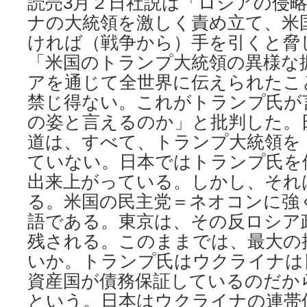
読売3月２⽇社説は「ロシアの侵
ナの⼤統領を激しく責め⽴て、⽶
ければ（戦争から）⼿を引くと脅
「⽶国のトランプ⼤統領の異様な
アを通じて全世界に伝えられたこ
禁じ得ない。これがトランプ⽒が
の姿と⾔えるのか」と批判した。
道は、すべて、トランプ大統領を
ていない。日本ではトランプ氏を
出来上がっている。しかし、それ
る。米国の民主党＝ネオコンに強
語である。東京は、その反ロシア
残される。このままでは、最大の
いか。トランプ氏はウクライナは
資産国が債務保証しているのだか
という。日本はウクライナの連帯