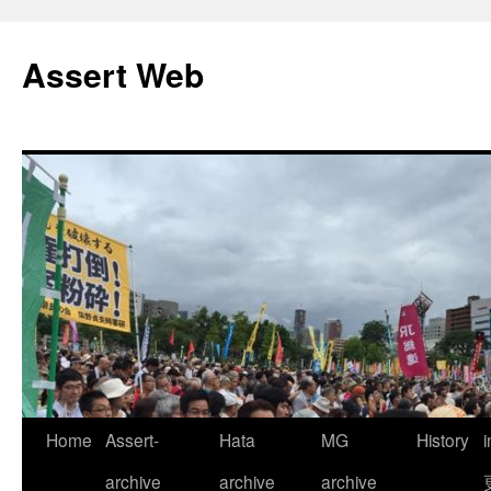
コ
ン
Assert Web
テ
ン
ツ
へ
ス
キ
ッ
プ
Home
Assert-
Hata
MG
History
archive
archive
archive