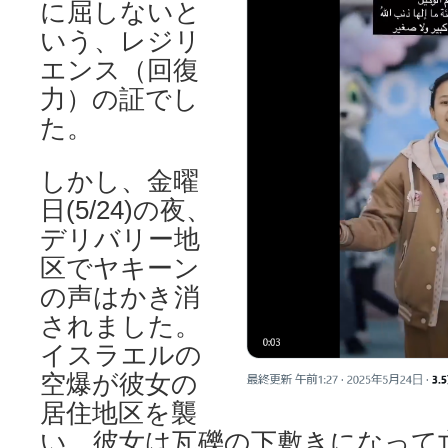
に屈しないと
いう、レジリ
エンス（回復
力）の証でし
た。
しかし、金曜
日(5/24)の夜、
デリバリー地
区でヤキーン
の声はかき消
されました。
イスラエルの
空爆が彼女の
居住地区を襲
い、彼女は瓦礫の下敷きになって