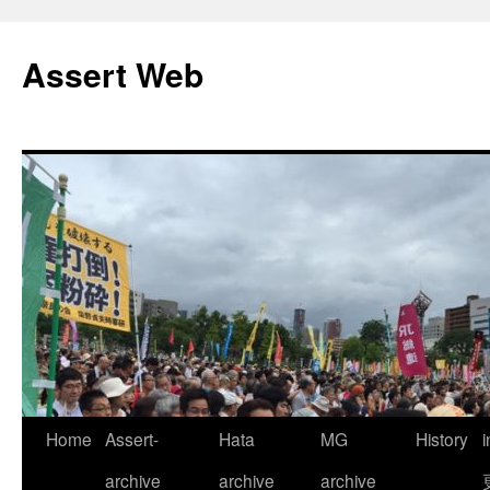
コ
ン
Assert Web
テ
ン
ツ
へ
ス
キ
ッ
プ
Home
Assert-
Hata
MG
History
archive
archive
archive