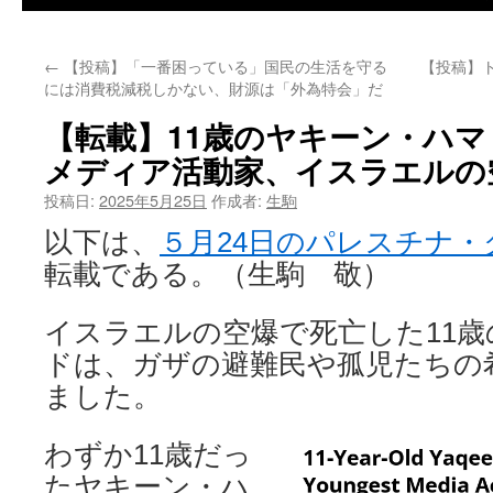
←
【投稿】「一番困っている」国民の生活を守る
【投稿】
には消費税減税しかない、財源は「外為特会」だ
【転載】11歳のヤキーン・ハ
メディア活動家、イスラエルの
投稿日:
2025年5月25日
作成者:
生駒
以下は、
５月24日のパレスチナ・
転載である。（生駒 敬）
イスラエルの空爆で死亡した11
ドは、ガザの避難民や孤児たちの
ました。
わずか11歳だっ
たヤキーン・ハ