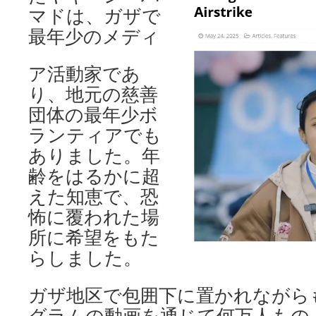
マドは、ガザで
最年少のメディ
ア活動家であ
り、地元の慈善
団体の最年少ボ
ランティアでも
ありました。年
齢をはるかに超
えた知恵で、恐
怖に覆われた場
所に希望をもた
らしました。
ガザ地区で包囲下に置かれながら