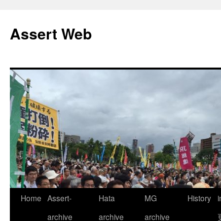
コ
ン
Assert Web
テ
ン
ツ
へ
ス
キ
ッ
プ
Home
Assert-
Hata
MG
History
archive
archive
archive