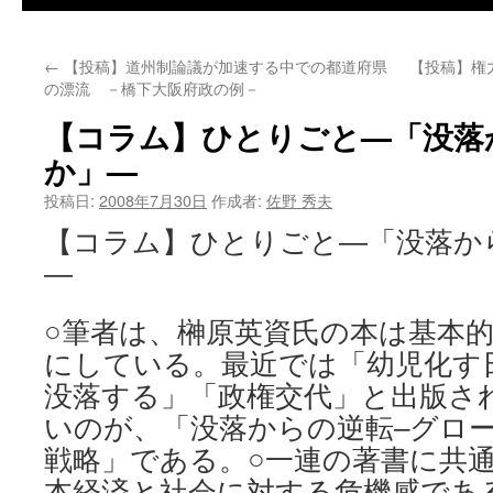
←
【投稿】道州制論議が加速する中での都道府県
【投稿】権
の漂流 －橋下大阪府政の例－
【コラム】ひとりごと—「没落
か」—
投稿日:
2008年7月30日
作成者:
佐野 秀夫
【コラム】ひとりごと—「没落か
—
○筆者は、榊原英資氏の本は基本
にしている。最近では「幼児化す
没落する」「政権交代」と出版さ
いのが、「没落からの逆転–グロ
戦略」である。○一連の著書に共
本経済と社会に対する危機感であ