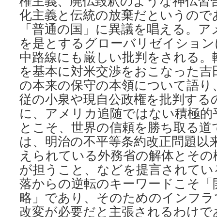
権主義、廃仏毀釈のような神仏習
化主義と伝統の放棄だというので
「普通の国」に異議を唱える。ア
を是とするグローバリゼイション
中路線にも厳しい批判をされる。
を基本に対米交渉をおこなった吉
の本来の保守の本領について語り
従の小泉や現自公政権を批判する
に、アメリカ追随ではない積極的
とこそ、世界の信頼を勝ち取る道
は、明治の不平等条約改正問題以
えられている外務省の解体とその
が担うこと、などを提言されてい
落からの逆転のキーワードこそ「
略」であり、そのためのインフラ
改変が必要だと主張されるわけで