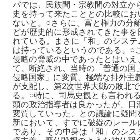
パでは、民族間・宗教間の対立か
史を持って来たこととの比較にお
ないと。○さらに、富と権力の分
どが歴史的に形成されてきた事を
れている。まさに「和」のシステ
は持っているというのである。○
侵略の脅威の中であったとはいえ
て、断絶され、当時の「普通の国
侵略国家」に変質、極端な排外主
が支配し、第2次世界大戦の敗北
る。○特に、司馬史観とも言われ
頭の政治指導者は良かったが、日
変質していった、との議論に疑問
新において、すでに破綻のレール
であり、その中身は「和」のシス