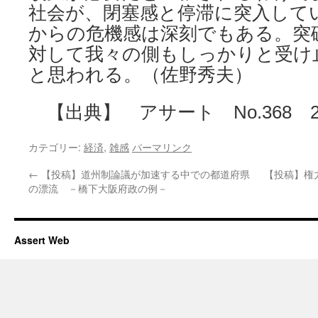
社会が、閉塞感と停滞に突入して
からの危機感は深刻でもある。突
対して我々の側もしっかりと受け
と思われる。（佐野秀夫）
【出典】 アサート No.368 20
カテゴリー:
経済
,
雑感
パーマリンク
←
【投稿】道州制論議が加速する中での都道府県
【投稿】権
の漂流 －橋下大阪府政の例－
Assert Web