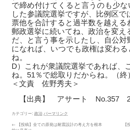
で締め付けてくると言うのも少な
した参議院選挙ですが、比例区で
票他を合計すると過半数を越える
郵政選挙に続いてね、政治を変え
だ、と言う事を示したし、自公対
になれば、いつでも政権は変わる
ね。
D）これが衆議院選挙であれば、
ね。51％で総取りだからね。（終
＜文責 佐野秀夫＞
【出典】 アサート No.357 20
カテゴリー:
政治
パーマリンク
←
【投稿】全ての原発は耐震設計の考え方を根本
【
的に見直せ