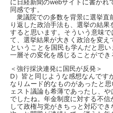
に日経新聞のwebサイトに書かれ
同感です。
衆議院での多数を背景に選挙直
り返した政治手法も、選挙の結果
すると思います。そういう意味で
て、選挙結果が大きく政治を変え
ということを国民も学んだと思い
一層その変化を感じることができ
＜強行採決連発に国民が反発＞
D）皆と同じような感想なんです
なりムード的なものがあったと思
ェスト議論も希薄であったし、や
でしたね。年金制度に対する不信
して政権与党がきちっと対応でき