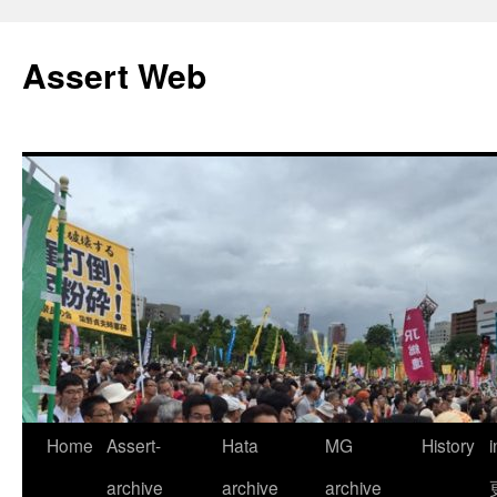
コ
ン
Assert Web
テ
ン
ツ
へ
ス
キ
ッ
プ
Home
Assert-
Hata
MG
History
archive
archive
archive