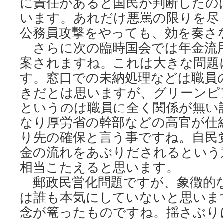
に責任があると国民が判断したの
います。あれだけ悪罵の限りを尽
公務員攻撃をやっても、効を奏さ
さらに次の臨時国会では年金流
案されますね。これは大きな問題
す。窓口での未納処理などは職員
きだとは思いますが、グリーンピ
というのは職員に全く関係が無い
なり厚労省の幹部などの高官が仕
り先の確保と言う事ですね。自民
金の流れをあぶりだされるという
相当こたえると思います。
郵政民営化問題ですが、象徴的
は誰も本気にしていないと思いま
念が篭ったものですね。揺さぶり