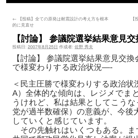
←
【投稿】全ての原発は耐震設計の考え方を根本
【
的に見直せ
【討論】 参議院選挙結果意見交
投稿日:
2007年8月25日
作成者:
佐野 秀夫
【討論】 参議院選挙結果意見交
で様変わりする政治状況—-
＜民主圧勝で様変わりする政治状
A）全体的な傾向は、レジメでま
うけれど、私は結果としてこうな
党が過半数確保）の意義が、今後
していくと感じています。
その先触れはいくつもある。ま