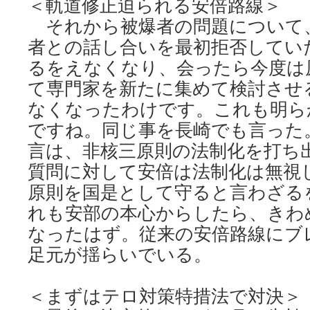
＜軌道修正迫られる安倍路線＞
それから被爆者の問題について
者との話し合いを最初拒否してい
るをえなくなり、会ったら今度は
て専門家を新たに集めて検討させ
なくなったわけです。これも明ら
ですね。同じ事を長崎でも言った
言は、非核三原則の法制化を打ち
質問に対して安倍は法制化は無視
原則を国是として守ると言わざる
れも安部の本心からしたら、きわ
なったはず。従来の安倍路線にブ
足元が揺らいでいる。
＜まずはテロ対策特措法で対決＞