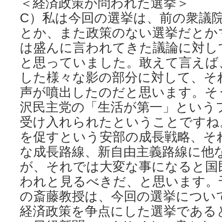
＜経済政策が問われた選挙＞
C）私は今回の選挙は、前の衆議
とか、また政策のない選挙だとか
は盛んに言われてきた議論に対し
と思っていました。敢えて言えば
した様々な影の部分に対して、そ
声が噴出したのだと思います。そ
沢民主党の「生活が第一」という
受け入れられたということですね
を促すという安部の成長戦略、そ
な成長路線、新自由主義路線に他
が、それでは大変な事になると国
われと見るべきだ、と思います。
の斎藤教授は、今回の選挙につい
経済政策を争点にした選挙である