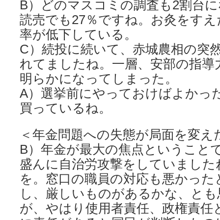
B）どのマスコミの調査も2割台
読売でも27％ですね。お灸をす
率が低下している。
C）続投に続いて、赤城農相の突
れてましたね。一層、安部の指導
明らかになってしまった。
A）選挙前にやっておけばよかっ
買っているね。
＜年金問題への失態が局面を変え
B）年金が最大の焦点ということ
盛んに自治労攻撃をしていました
を。窓口の職員の対応も悪かった
し、厳しいものがあるかな、とも
が、やはり使用者責任、政権責任