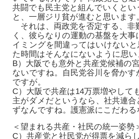
共闘でも民主党と組んでいくとい
と、一層ジリ貧が進むと思います
それは、両政党を否定する、非
く、彼らなりの運動の基盤を大事
イミングを間違ってはいけないと
た時間はそんなにないように思い
B）大阪でも意外と共産党候補の
ないですね。自民党谷川を脅かす
ですが。
C）大阪で共産は14万票増やして
主がダメだというなら、社共連合
ずなんですね。護憲派にこだわる
＜望まれる共産・社民の統一姿勢
C）共産党と社民党が得票を減ら