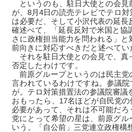
というのも、駐日大使との会見
が、8月4日の読売テレビでテロ対
は必要だ、そして小沢代表の延長
確述べて、「延長反対で米国と協
さに政権担当能力を問われる」と
前向きに対応すべきだと述べてい
それを駐日大使との会見で、真
否定したわけです。
前原グループというのは民主党の
言われているわけですね。参議院
が。テロ対策措置法の参議院審議
おもったら、17名ほどが自民党
必要があって、それは不可能だろ
党にとって希望の星は、前原グル
いう。「自公前」三党連立政権構