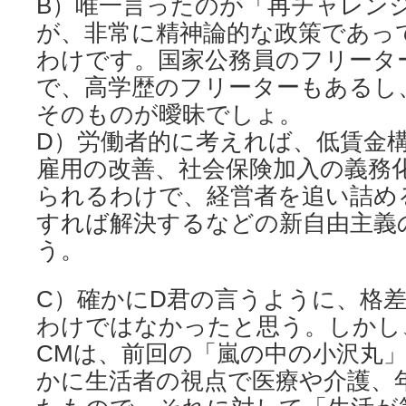
B）唯一言ったのが「再チャレン
が、非常に精神論的な政策であっ
わけです。国家公務員のフリータ
で、高学歴のフリーターもあるし
そのものが曖昧でしょ。
D）労働者的に考えれば、低賃金
雇用の改善、社会保険加入の義務
られるわけで、経営者を追い詰め
すれば解決するなどの新自由主義
う。
C）確かにD君の言うように、格
わけではなかったと思う。しかし
CMは、前回の「嵐の中の小沢丸
かに生活者の視点で医療や介護、