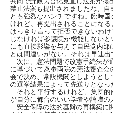
共同で郵政民営化見直し法案が提
禁止法案も提出されましたね。自
とも強烈なパンチですね。臨時国
けれど、再提出されることになる
はっきり言って拒否できないわけ
じなければ参議院が機能しないと
にも直接影響を与えて自民党内部
とは間違いがない。それは早速出
次に、憲法問題で改憲手続法が
に基づいて衆参両院の憲法審査会
会で決め、常設機関としようとし
の選挙結果によって先送りとなっ
それと平行するけれど、集団的
が自分に都合のいい学者や論壇の
「安全保障の法的基盤の再構築に