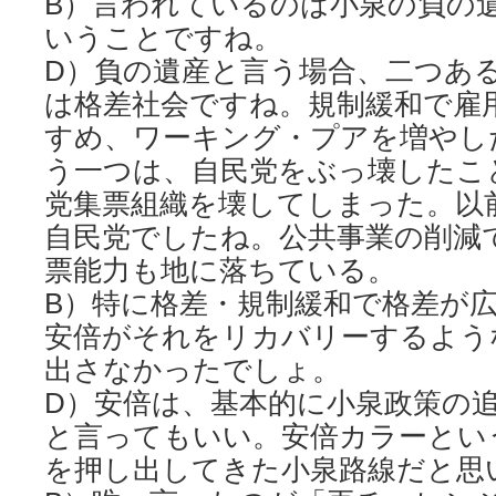
B）言われているのは小泉の負の
いうことですね。
D）負の遺産と言う場合、二つあ
は格差社会ですね。規制緩和で雇
すめ、ワーキング・プアを増やし
う一つは、自民党をぶっ壊したこ
党集票組織を壊してしまった。以
自民党でしたね。公共事業の削減
票能力も地に落ちている。
B）特に格差・規制緩和で格差が
安倍がそれをリカバリーするよう
出さなかったでしょ。
D）安倍は、基本的に小泉政策の
と言ってもいい。安倍カラーとい
を押し出してきた小泉路線だと思