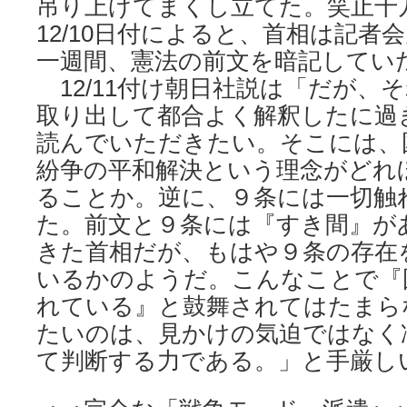
吊り上げてまくし立てた。笑止千
12/10日付によると、首相は記者
一週間、憲法の前文を暗記してい
12/11付け朝日社説は「だが、
取り出して都合よく解釈したに過
読んでいただきたい。そこには、
紛争の平和解決という理念がどれ
ることか。逆に、９条には一切触
た。前文と９条には『すき間』が
きた首相だが、もはや９条の存在
いるかのようだ。こんなことで『
れている』と鼓舞されてはたまら
たいのは、見かけの気迫ではなく
て判断する力である。」と手厳し