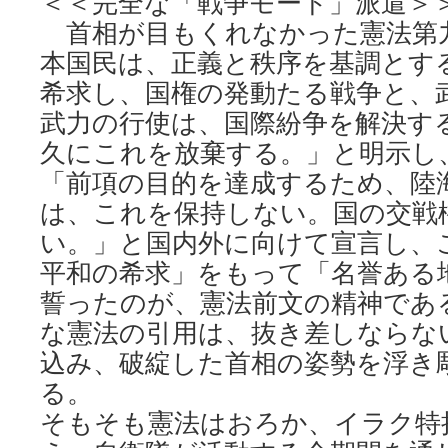
＜＜完全な「戦争モード」派遣＞
首相が目もくれなかった憲法第
本国民は、正義と秩序を基調とす
希求し、国権の発動たる戦争と、
武力の行使は、国際紛争を解決す
久にこれを放棄する。」と明示し
「前項の目的を達成するため、陸
は、これを保持しない。国の交戦
い。」と国内外に向けて宣言し、
平和の希求」をもって「名誉ある
誓ったのが、憲法前文の精神であ
な憲法の引用は、抜き差しならな
込み、破綻した首相の姿勢を浮き
る。
そもそも憲法はおろか、イラク特