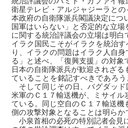
統治評議会のハミド・カファイ報
衛星テレビ・アルジャジーラとの
本政府の自衛隊派兵閣議決定につ
国軍はいらない」と否定的な立場
に関する統治評議会の立場は明白
イラク国民こそがイラクを統治す
り、イラクの問題はイラク人自身
る」と述べ、「復興支援」の対象
日本の自衛隊派兵が歓迎されざる
ていることを銘記すべきであろう
そして同じその日、バグダッド
米軍のＣ１７輸送機が、ミサイル
ている。同じ空自のＣ１７輸送機
側の攻撃対象となることは明らか
小泉首相の必死の特別記者会見