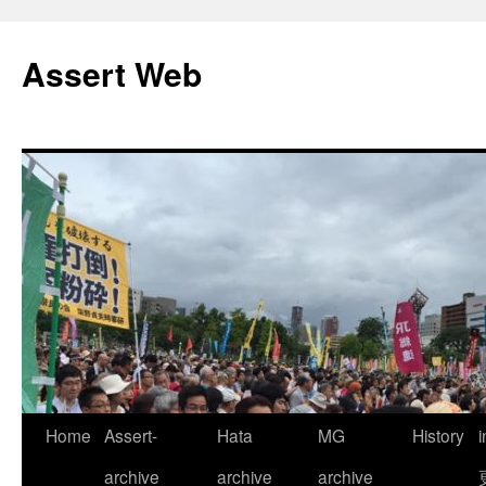
コ
ン
Assert Web
テ
ン
ツ
へ
ス
キ
ッ
プ
Home
Assert-
Hata
MG
History
archive
archive
archive