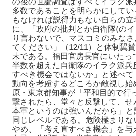
の後の世論調査はすべてイラク派
多数であることを明らかにしてい
もなければ説得力もない自らの立
に、「政府の批判とか自衛隊(のイ
り言わないで、マスコミのみなさ
てください」（12/11）と体制翼
末である。福田官房長官にいたっ
半数を超えた自衛隊のイラク派兵
すべき機会ではないか」と述べて（1
動向を考慮するどころか敵視し始
原・東京都知事が「平和目的で行
撃されたら、堂々と反撃して、せ
本軍というのは強いんだから」と語
同じレベルである。危険極まりな
やめ、「考え直すべき機会」を与