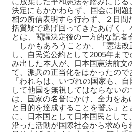
に放棄した平和憲法を踏みにじる
決定にもかかわらず、国会に問題
相の所信表明すら行わず、２日間
括質疑で逃げ回ってきたあげく、
とは、閣議決定後の一方的な記者
しかもあろうことか、「憲法改
し、自民党公約として2005年ま
み出した本人が、日本国憲法前文
て、派兵の正当化をはかったので
「われらは、いづれの国家も、自
して他国を無視してはならないの
は、国家の名誉にかけ、全力をあ
と目的を達成することを誓ふ」と
に、日本国として日本国民として
沿った活動が国際社会から求めら