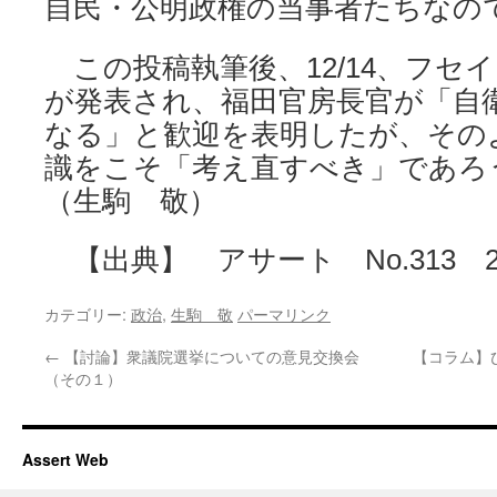
自民・公明政権の当事者たちなの
この投稿執筆後、12/14、フセ
が発表され、福田官房長官が「自
なる」と歓迎を表明したが、その
識をこそ「考え直すべき」であろ
（生駒 敬）
【出典】 アサート No.313 20
カテゴリー:
政治
,
生駒 敬
パーマリンク
←
【討論】衆議院選挙についての意見交換会
【コラム】
（その１）
Assert Web