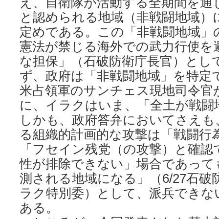
え、自衛隊が活動する全期間を通
と認められる地域（非戦闘地域）
定めである。この「非戦闘地域」
憲法が禁じる海外での武力行使を
な担保」（石破防衛庁長官）とし
ず、政府は「非戦闘地域」を特定
米占領軍のサンチェス現地司令官
に、イラクはいま、「全土が戦闘
しかも、政府答弁においてさえも
る組織的計画的な攻撃は「戦闘行
「フセイン残党（の攻撃）と確認
性が排除できない」場合であって
測される地域になる」（6/27石
ラク特別委）として、派兵できな
ある。