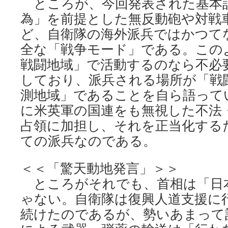
ところが、今回発表された基本
為」を前提とした無反動砲や対戦
ど、自衛隊の海外派兵ではかつて
全な「戦争モード」である。この
戦闘地域」で活動するのなら不必
しており、派兵される場所が「戦
測地域」であることを自ら語って
に米英軍の国連をも無視した不法
占領に加担し、それを正当化する
ての派兵なのである。
＜＜「驚天動地発言」＞＞
ところがそれでも、首相は「日
ゃない。自衛隊は復興人道支援に
続けたのであるが、勢いあまって