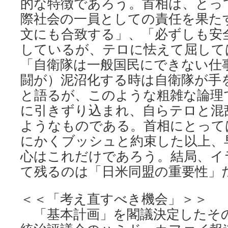
的な特徴であろう。首相は、とっ
際社会の一員としての責任を果た
文にも合致する」、「必ずしも安
しているが、テロに怯えて屈して
「自衛隊は一般国民にできない仕
闘が）泥沼化する時は自衛隊が手
と語るが、このような粗雑な論理
に引きずり込まれ、自らテロと混
ようなものである。首相にとって
にかくブッシュと約束した以上、
心はこれだけであろう。結局、イ
て残るのは「日米同盟の重要性」
＜＜「考え直すべき機会」＞＞
「基本計画」を閣議決定したその日