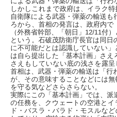
による武器・弾薬の輸送は「行わ
しかしこれまで政府は、イラク特
自衛隊による武器・弾薬の輸送も
ろから、首相の発言は、政府内で
（外務省幹部、「朝日」12/11付
という。石破茂防衛庁長官は同日
に不可能だとは認識していない」
は自ら提出した「基本計画」さえ
さえもしていない底の浅さを露呈
首相は、武器・弾薬の輸送は「行
が、その意味することなどには無
を守る気などさらさらない。
実際にこの「基本計画」では、派
の任務を、クウェートの空港とイ
ド・バスラ・バラド・モスルなど