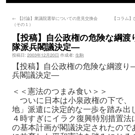
←
【討論】衆議院選挙についての意見交換会
【コラム】
（その１）
【投稿】自公政権の危険な綱渡
隊派兵閣議決定—
投稿日:
2003年12月20日
作成者:
生駒
【投稿】自公政権の危険な綱渡り
兵閣議決定—
＜＜憲法のつまみ食い＞＞
ついに日本は小泉政権の下で、
地」派遣に決定的な一歩を踏み出し
４時すぎにイラク復興特別措置法
の基本計画が閣議決定されたので