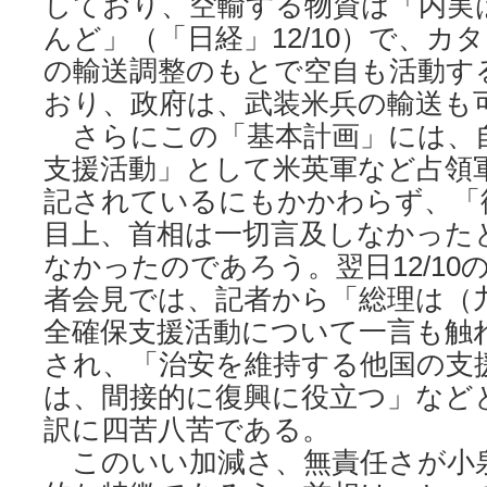
しており、空輸する物資は「内実
んど」（「日経」12/10）で、カ
の輸送調整のもとで空自も活動す
おり、政府は、武装米兵の輸送も
さらにこの「基本計画」には、
支援活動」として米英軍など占領
記されているにもかかわらず、「
目上、首相は一切言及しなかった
なかったのであろう。翌日12/10
者会見では、記者から「総理は（
全確保支援活動について一言も触
され、「治安を維持する他国の支
は、間接的に復興に役立つ」など
訳に四苦八苦である。
このいい加減さ、無責任さが小