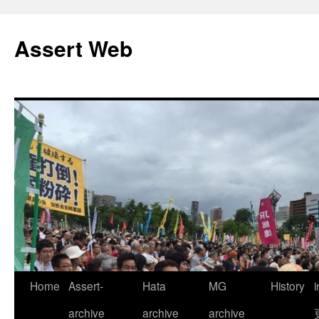
コ
ン
Assert Web
テ
ン
ツ
へ
ス
キ
ッ
プ
Home
Assert-
Hata
MG
History
archive
archive
archive