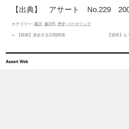
【出典】 アサート No.229 200
カテゴリー:
書評
,
書評R
,
歴史
パーマリンク
←
【投稿】迷走する日朝関係
【追悼】も
Assert Web