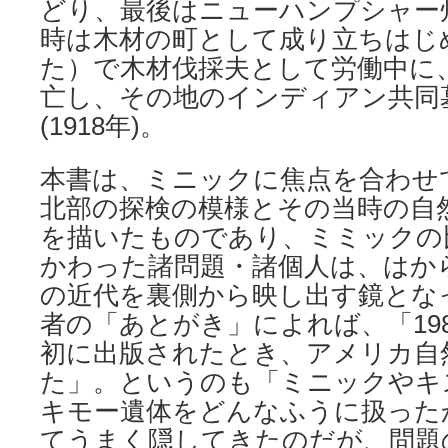
どり、最後はニューハンプシャー
時は木材の町として成り立ちはじ
た）で木材伐採夫として労働中に
亡し、その地のインディアン共同
(1918年)。
本書は、ミニックに焦点を合わせ
北部の探検の模様とその当時の自
を描いたものであり、ミミックの
かわった諸問題・諸個人は、はか
の近代を裏側から映し出す鏡とな
者の「あとがき」によれば、「19
初に出版されたとき、アメリカ自
た」。というのも「ミニックやキ
キモー遺体をどんなふうに扱った
てうまく隠してきたのだが、問題