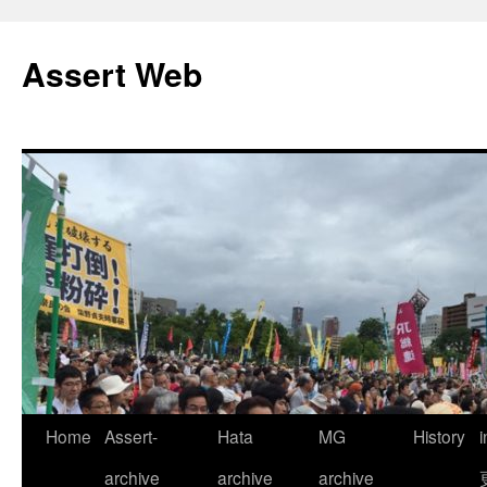
コ
ン
Assert Web
テ
ン
ツ
へ
ス
キ
ッ
プ
Home
Assert-
Hata
MG
History
archive
archive
archive