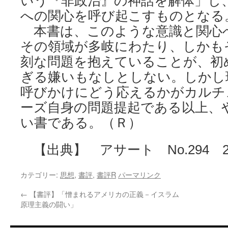
いう『非政治』の神話を解体」し
への関心を呼び起こすものとなる
本書は、このような意識と関心
その領域が多岐にわたり、しかも
刻な問題を抱えていることが、初
ぎる嫌いもなしとしない。しかし
呼びかけにどう応えるかがカルチ
ーズ自身の問題提起である以上、
い書である。（Ｒ）
【出典】 アサート No.294 20
カテゴリー:
思想
,
書評
,
書評R
パーマリンク
←
【書評】「憎まれるアメリカの正義－イスラム
原理主義の闘い」