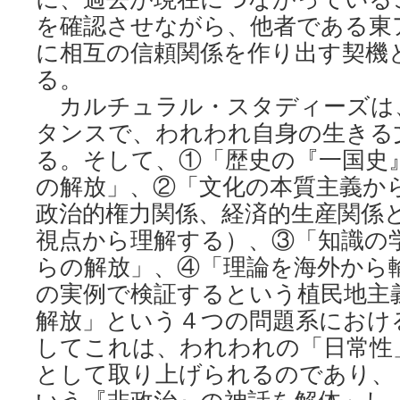
を確認させながら、他者である東
に相互の信頼関係を作り出す契機
る。
カルチュラル・スタディーズは
タンスで、われわれ自身の生きる
る。そして、①「歴史の『一国史
の解放」、②「文化の本質主義か
政治的権力関係、経済的生産関係
視点から理解する）、③「知識の
らの解放」、④「理論を海外から
の実例で検証するという植民地主
解放」という４つの問題系におけ
してこれは、われわれの「日常性
として取り上げられるのであり、