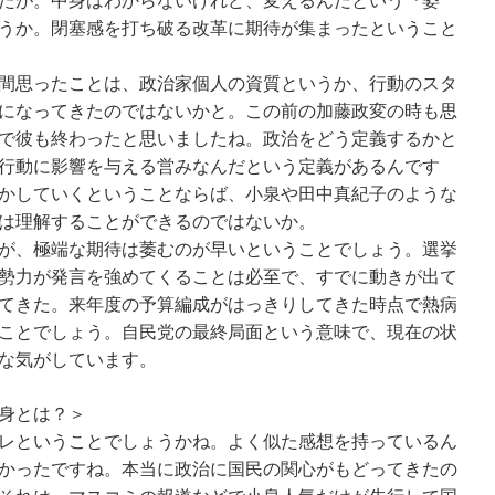
たが。中身はわからないけれど、変えるんだという『姿
うか。閉塞感を打ち破る改革に期待が集まったということ
間思ったことは、政治家個人の資質というか、行動のスタ
になってきたのではないかと。この前の加藤政変の時も思
で彼も終わったと思いましたね。政治をどう定義するかと
行動に影響を与える営みなんだという定義があるんです
かしていくということならば、小泉や田中真紀子のような
は理解することができるのではないか。
が、極端な期待は萎むのが早いということでしょう。選挙
勢力が発言を強めてくることは必至で、すでに動きが出て
てきた。来年度の予算編成がはっきりしてきた時点で熱病
ことでしょう。自民党の最終局面という意味で、現在の状
な気がしています。
身とは？＞
レということでしょうかね。よく似た感想を持っているん
かったですね。本当に政治に国民の関心がもどってきたの