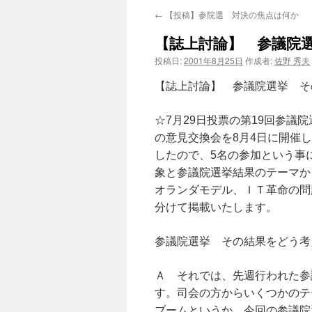
←
【投稿】参院選 対決の焦点は何か
【誌上討論】 参議院
投稿日:
2001年8月25日
作成者:
佐野 秀夫
【誌上討論】 参議院選挙 そ
☆7月29日投票の第19回参
の意見交換会を8月4日に開催
したので、5名の参加という事
象と参議院選挙結果のテーマか
オランダモデル、ＩＴ革命の問
分けて掲載いたします。
参議院選挙 その結果をどう考え
Ａ それでは、先週行われた参
す。司会の方からいくつかのテ
ブームというか、今回の参議院