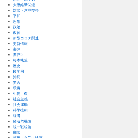
大阪維新関連
対談・意見交換
平和
思想
政治
教育
新型コロナ関連
更新情報
書評
書評R
杉本執筆
歴史
民学同
沖縄
災害
環境
生駒 敬
社会主義
社会運動
科学技術
経済
経済危機論
統一戦線論
翻訳
芸術・文学・映画