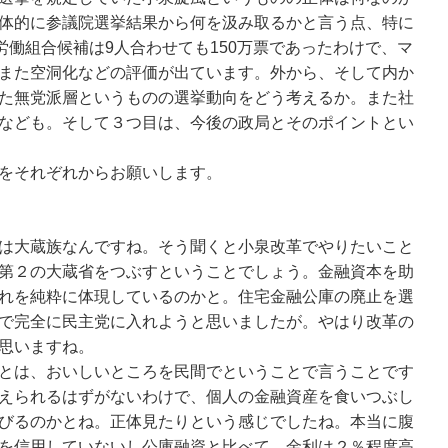
体的に参議院選挙結果から何を汲み取るかと言う点、特に
労働組合候補は9人合わせても150万票であったわけで、マ
また空洞化などの評価が出ています。外から、そして内か
た無党派層というものの選挙動向をどう考えるか。また社
なども。そして３つ目は、今後の政局とそのポイントとい
をそれぞれからお願いします。
は大蔵族なんですね。そう聞くと小泉改革でやりたいこと
第２の大蔵省をつぶすということでしょう。金融資本を助
れを純粋に体現しているのかと。住宅金融公庫の廃止を選
で完全に民主党に入れようと思いましたが。やはり改革の
思いますね。
とは、おいしいところを民間でということで言うことです
えられるはずがないわけで、個人の金融資産を食いつぶし
びるのかとね。正体見たりという感じでしたね。本当に腹
を信用していないし公庫融資と比べて、金利は２％程度高