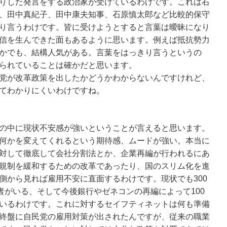
りした発言をする政治家が受けているわけです。これは右
、田中真紀子、田中康夫知事、石原慎太郎など比較的保守
り言うわけです。皆に受けようとすると言葉は曖昧になり
信を生んできた面もあるように思います。例えば抵抗勢力
かでも、結構人気がある。言葉をはっきり言うというの
られていることは確かだと思います。
党が改革政策を出したかどうかわからないんですけれど、
てわかりにくいわけですね。
の中に現状不安感が強いということが言えると思います。
何かを変えてくれるという期待感、ムードが強い。本当に
対して徹底して会社分割法とか、企業再編が行われるにあ
規制を緩和するための改革であったり、国のスリム化を進
側から見れば雇用不安に直面するわけです。現状でも300
者がいる、そして今後銀行やゼネコンの再編によって100
いるわけです。これに対するセイフティネットは何も準備
終盤に自民党の雇用対策が出されたんですが、従来の職業