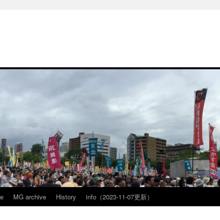
ve
MG archive
History
info（2023-11-07更新）