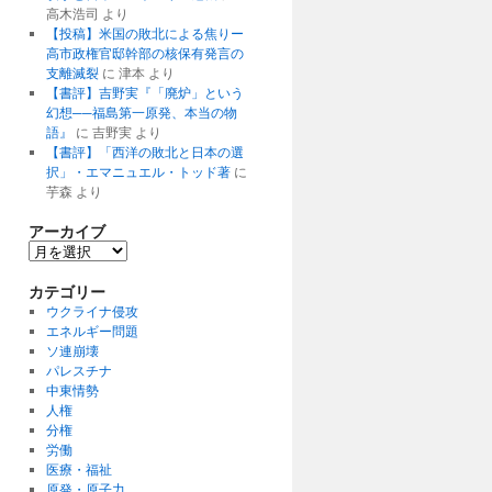
高木浩司
より
【投稿】米国の敗北による焦りー
高市政権官邸幹部の核保有発言の
支離滅裂
に
津本
より
【書評】吉野実『「廃炉」という
幻想──福島第一原発、本当の物
語』
に
吉野実
より
【書評】「西洋の敗北と日本の選
択」・エマニュエル・トッド著
に
芋森
より
アーカイブ
ア
ー
カ
カテゴリー
イ
ウクライナ侵攻
ブ
エネルギー問題
ソ連崩壊
パレスチナ
中東情勢
人権
分権
労働
医療・福祉
原発・原子力