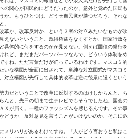
それは、マスコミの報道などで小泉人気だけが先行して国
への関心が国民的にどうだったのか、意外と覚めた国民も
うか。もうひとつは、どうせ自民党が勝つだろう、それな
と。
改革か、改革反対か、という２者の対立みたいなものが吹
見えないということ。既得権益をなくすとか、国家行政を
ど具体的に何をするのかが見えない。例えば国債の発行を
けれど、まだまだパーツパーツなんで、どういう体制をめ
ですね。ただ言葉だけが踊っているわけです。マスコミ的
たいな構図が全面に出されて、単純な対立図式がマスコミ
、対立構図が先行して具体的改革は逆に後景に退くという
勢力だということで改革に反対するのはけしからんと、ち
らんと、先日の朝まで生テレビでもそうでしたね。国会の
ＡＸが届く。一種のファッシズムを感じるんです。その事
かどうか、反対意見を言うことがいけないのか、そこに危
にメリハリがあるわけですね。「人がどう言おうと私はこ