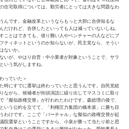
の住宅取得については、勤労者にとっては大きな問題なわ
うんです。金融改革というならもっと大胆に合併知るな
んだけれど、合併したといっても人は減っていないしね。
すことはできても、借り難い人やベンチャーの人などにプ
フティネットというのか知らないが、民主党なら、そうい
はないか。
ないが、やはり自営・中小業者が対象ということで、サラ
という気がしますね。
わっていた＞
た時にすでに選挙は終わっていたと思うんです。自民党総
りながら、候補者が街頭演説に繰り出してマスコミに取り
で『擬似政権交替』が行われたわけです。森総理の後で、
という公約を立てて、「利権圧力集団の橋本派」に勝ち目
うわけです。ここで「バーチャル」な擬似の政権交替が起
議院選挙ということですから、小泉が勝って当たり前と思
で私自身はこの選挙にあまり興味がなかった。菅幹事長も