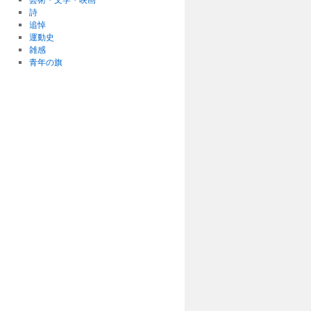
詩
追悼
運動史
雑感
青年の旗