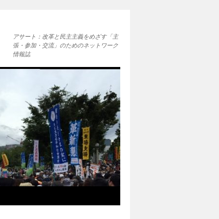
アサート：改革と民主主義をめざす「主
張・参加・交流」のためのネットワーク
情報誌