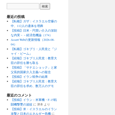
最近の投稿
【転載】ガザ：イスラエル空爆の
中、112人の遺体を埋葬
【投稿】日米・円買い介入の深刻
な内実－－経済危機論（174）
Assert Webの更新情報（2026-08-
04）
【転載】ゴキブリ・人民党と『ジ
ャイ・ビーム』
【続報】ゴキブリ人民党：教育大
臣の辞任を勝ち取る
【投稿】「サナエショック」と家
父長的国家介入主義への疑念
【投稿】イラン戦争の結果
【続報】ゴキブリ人民党：教育大
臣の辞任を求め、数万人のデモ
最近のコメント
【投稿】イラン：米軍機・F-15戦
闘機撃墜の波紋
に
津本
より
【投稿】米・イスラエルのイラン
攻撃と日本のエネルギー危機
に