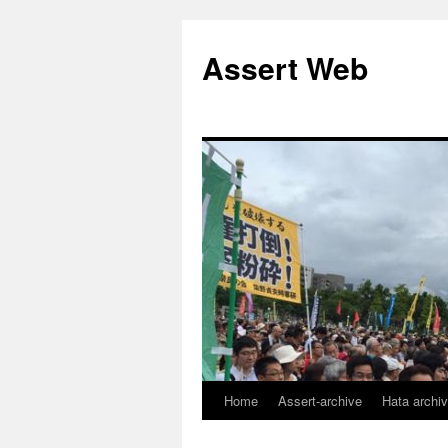
コ
ン
Assert Web
テ
ン
ツ
へ
ス
キ
ッ
プ
Home
Assert-archive
Hata archi