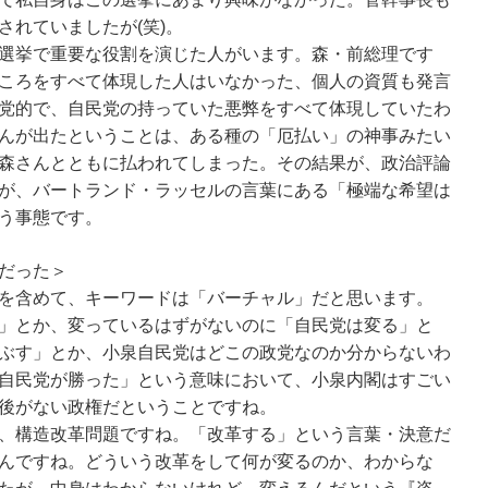
されていましたが(笑)。
選挙で重要な役割を演じた人がいます。森・前総理です
ころをすべて体現した人はいなかった、個人の資質も発言
党的で、自民党の持っていた悪弊をすべて体現していたわ
んが出たということは、ある種の「厄払い」の神事みたい
森さんとともに払われてしまった。その結果が、政治評論
が、バートランド・ラッセルの言葉にある「極端な希望は
う事態です。
だった＞
を含めて、キーワードは「バーチャル」だと思います。
」とか、変っているはずがないのに「自民党は変る」と
ぶす」とか、小泉自民党はどこの政党なのか分からないわ
自民党が勝った」という意味において、小泉内閣はすごい
後がない政権だということですね。
、構造改革問題ですね。「改革する」という言葉・決意だ
んですね。どういう改革をして何が変るのか、わからな