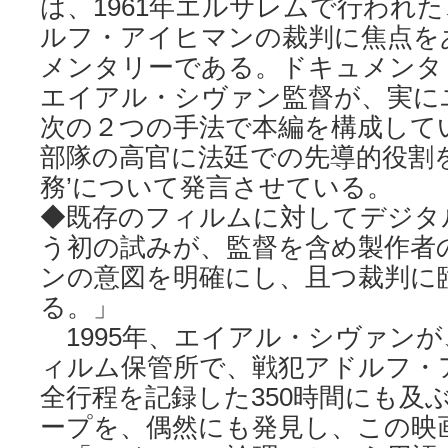
は、1961年エルサレムで行われ
ルフ・アイヒマンの裁判に焦点を
メンタリーである。ドキュメンタ
エイアル・シヴァン監督が、実に
次の２つの手法で本編を構成して
部隊の高官に法廷での先導的役割を
務’について発言させている。
◆既存のフィルムに対してデジタ
う初の試みが、監督を含め製作者
ンの意図を明確にし、且つ裁判に
る。」
1995年、エイアル・シヴァン
ィルム保管所で、戦犯アドルフ・
全行程を記録した350時間にも及
ープを、偶然にも発見し、この映