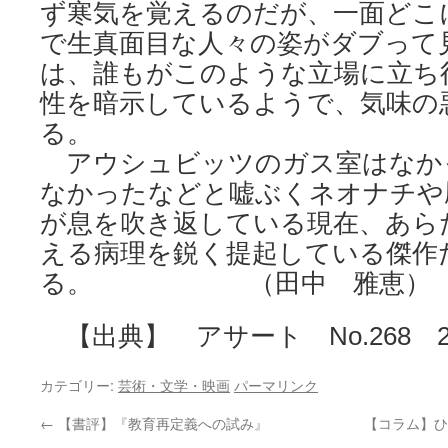
ず寒気を覚えるのだが、一面どこ
で生真面目な人々の姿がダブって
は、誰もがこのような立場に立ち
性を暗示しているようで、気味の
る。
アウシュビッツのガス室はなか
なかったなどと嘘ぶくネオナチや
が息を吹き返している現在、あら
える病理を鋭く提起している傑作
る。 （田中 雅恵
【出典】 アサート No.268 20
カテゴリー:
芸術・文学・映画
パーマリンク
←
【書評】『教育再定義への試み』
【コラム】ひ