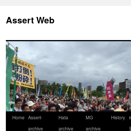
コ
ン
Assert Web
テ
ン
ツ
へ
ス
キ
ッ
プ
Home
Assert-
Hata
MG
History
archive
archive
archive