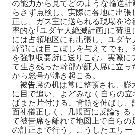
の能力から見てどのような輸送計
らさず点検し、実際に各地に出張
正し、ガス室に送られる現場を冷
率的な｢ユダヤ人絶滅計画｣に荷担
には占領地区にも出張し、ユダヤ
幹部には目こぼしを与えてでも、
を強制収要所に送りこむ。実際に
て生き残った幹部が証人席に立っ
から怒号が沸き起こる。
被告席の机は常に整頓され、膨
に目で追い、よどみなく自らの立
ばまた片付ける。背筋を伸ばし、
面礼儀正しく、几帳面に反論する
て被告席を離れて地図上で自らの
の訂正まで行う。こうしたエリー