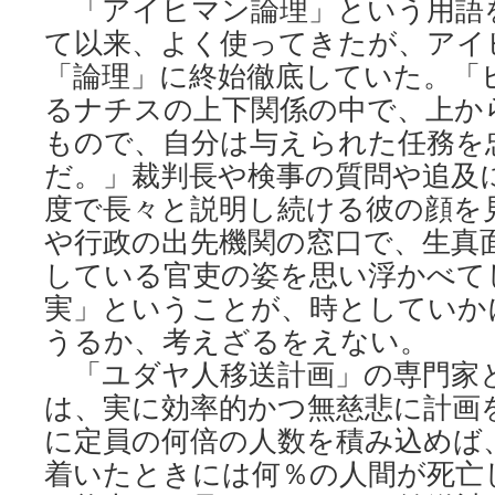
「アイヒマン論理」という用語
て以来、よく使ってきたが、アイ
「論理」に終始徹底していた。「
るナチスの上下関係の中で、上か
もので、自分は与えられた任務を
だ。」裁判長や検事の質問や追及
度で長々と説明し続ける彼の顔を
や行政の出先機関の窓口で、生真
している官吏の姿を思い浮かべて
実」ということが、時としていか
うるか、考えざるをえない。
「ユダヤ人移送計画」の専門家
は、実に効率的かつ無慈悲に計画
に定員の何倍の人数を積み込めば
着いたときには何％の人間が死亡