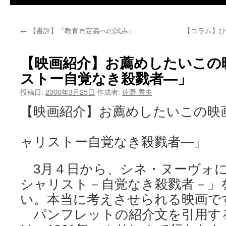
←
【書評】『教育再定義への試み』
【コラム】ひ
【映画紹介】お薦めしたいこの
ストー自覚なき殺戮者―」
投稿日:
2000年3月25日
作成者:
佐野 秀夫
【映画紹介】お薦めしたいこの映
「ス
ャリストー自覚なき殺戮者―」
3月４日から、シネ・ヌーヴォに
シャリスト－自覚なき殺戮者－」
い。本当に考えさせられる映画で
パンフレットの紹介文を引用す